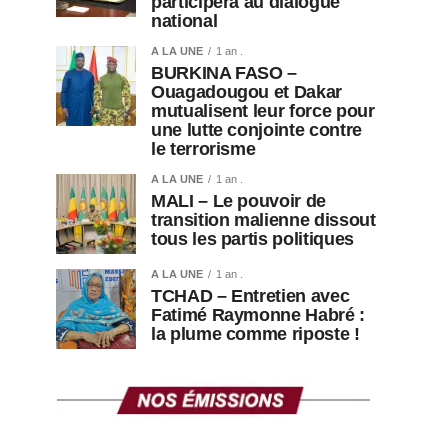
participera au dialogue
national
A LA UNE
1 an .
BURKINA FASO –
Ouagadougou et Dakar
mutualisent leur force pour
une lutte conjointe contre
le terrorisme
A LA UNE
1 an .
MALI – Le pouvoir de
transition malienne dissout
tous les partis politiques
A LA UNE
1 an .
TCHAD – Entretien avec
Fatimé Raymonne Habré :
la plume comme riposte !