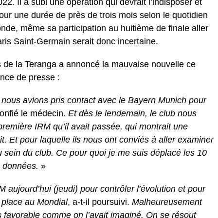
. Il a subi une opération qui devrait l’indisposer et
 pour une durée de près de trois mois selon le quotidien
nde, même sa participation au huitième de finale aller
is Saint-Germain serait donc incertaine.
 de la Teranga a annoncé la mauvaise nouvelle ce
ence de presse :
 nous avions pris contact avec le Bayern Munich pour
confié le médecin.
Et dès le lendemain, le club nous
emière IRM qu’il avait passée, qui montrait une
. Et pour laquelle ils nous ont conviés à aller examiner
u sein du club. Ce pour quoi je me suis déplacé les 10
s données.
»
M aujourd’hui (jeudi) pour contrôler l’évolution et pour
a place au Mondial
, a-t-il poursuivi.
Malheureusement
as favorable comme on l’avait imaginé. On se résout