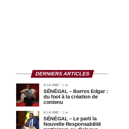
DERNIERS ARTICLES
A LA UNE
1 an .
SÉNÉGAL – Barros Edgar :
du foot à la création de
contenu
A LA UNE
1 an .
SÉNÉGAL – Le parti la
Nouvelle Responsabilité