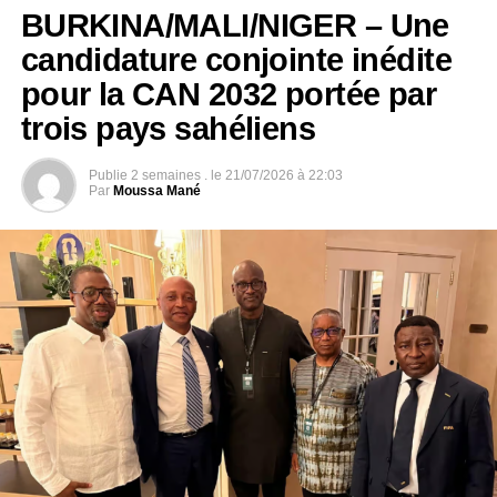
BURKINA/MALI/NIGER – Une
candidature conjointe inédite
pour la CAN 2032 portée par
trois pays sahéliens
Publie
2 semaines .
le
21/07/2026 à 22:03
Par
Moussa Mané