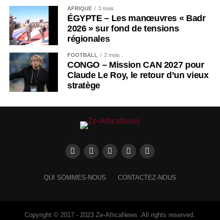
AFRIQUE
3 mois .
ÉGYPTE – Les manœuvres « Badr
2026 » sur fond de tensions
régionales
FOOTBALL
2 mois .
CONGO – Mission CAN 2027 pour
Claude Le Roy, le retour d’un vieux
stratège
QUI SOMMES-NOUS
CONTACTEZ-NOUS
Copyright © 2017 - 2023 Ze-AfricaNews .All rights reserved.