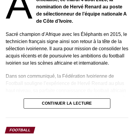
a
Ce changement marque un nouveau tournant pour la
nomination de Hervé Renard au poste
sélection algérienne, appelée à se relancer rapidement
de sélectionneur de l’équipe nationale A
après une période de résultats en demi-teinte.
de Côte d’Ivoire.
Sacré champion d’Afrique avec les Éléphants en 2015, le
technicien français signe ainsi son retour à la tête de la
sélection ivoirienne. Il aura pour mission de consolider les
acquis récents et de poursuivre les ambitions du football
ivoirien sur les scènes africaine et internationale.
Dans son communiqué, la Fédération Ivoirienne de
Football souligne l’expérience de Hervé Renard au plus
haut niveau, sa parfaite connaissance du football africain
ainsi que son attachement particulier à la Côte d’Ivoire. Il
CONTINUER LA LECTURE
travaillera en étroite collaboration avec les instances
dirigeantes et les structures techniques afin de maintenir
la dynamique de performance des Éléphants.
FOOTBALL