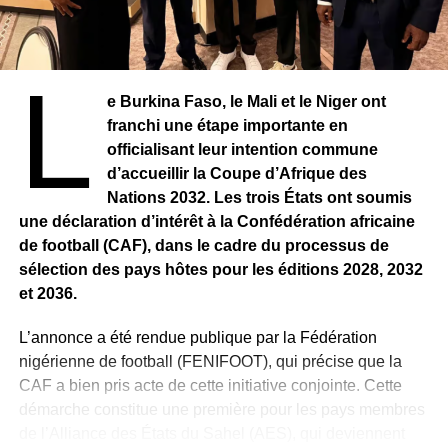
L
e Burkina Faso, le Mali et le Niger ont
franchi une étape importante en
officialisant leur intention commune
Attendu dans les prochains jours à Abidjan, il prendra
d’accueillir la Coupe d’Afrique des
officiellement ses fonctions avant d’être présenté aux
Nations 2032. Les trois États ont soumis
médias et au public lors d’une conférence de presse dont
une déclaration d’intérêt à la Confédération africaine
les modalités seront communiquées ultérieurement.
de football (CAF), dans le cadre du processus de
Le président de la FIF, Yacine Idriss Diallo, a salué ce
sélection des pays hôtes pour les éditions 2028, 2032
retour et adressé ses vœux de réussite au technicien
et 2036.
français dans cette nouvelle mission au service du
L’annonce a été rendue publique par la Fédération
football ivoirien.
nigérienne de football (FENIFOOT), qui précise que la
CAF a bien pris acte de cette initiative conjointe. Cette
démarche constitue une première pour les pays membres
de l’Alliance des États du Sahel (AES), qui deviennent