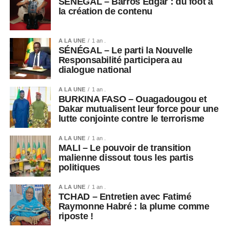
SÉNÉGAL – Barros Edgar : du foot à
la création de contenu
A LA UNE
1 an .
SÉNÉGAL – Le parti la Nouvelle
Responsabilité participera au
dialogue national
A LA UNE
1 an .
BURKINA FASO – Ouagadougou et
Dakar mutualisent leur force pour une
lutte conjointe contre le terrorisme
A LA UNE
1 an .
MALI – Le pouvoir de transition
malienne dissout tous les partis
politiques
A LA UNE
1 an .
TCHAD – Entretien avec Fatimé
Raymonne Habré : la plume comme
riposte !