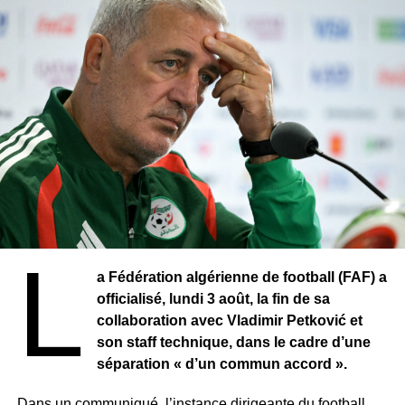
Lazio Rome (ITA) : Mohamed Fares (D – Algérie), Jean-
Daniel Akpa Akpro (M – Côte d’Ivoire).
Bayern Munich (ALL) : Eric-Maxim (A – Cameroun).
Atlético Madrid (ESP) : pas de joueur africain
Chelsea (ANG) : Edouard Mendy (G – Sénégal), Hakim
Ziyech (M – Maroc).
Borussia Mönchengladbach (ALL) : Ramy Bensebaini (D
L
– Algérie), Ibrahima Traoré (M – Guinée).
a Fédération algérienne de football (FAF) a
officialisé, lundi 3 août, la fin de sa
Manchester City (ANG) : Riyad Mahrez (M – Algérie).
collaboration avec Vladimir Petković et
Atalanta Bergame (ITA) : pas de joueur africain
son staff technique, dans le cadre d’une
séparation « d’un commun accord ».
Real Madrid (ESP) : pas de joueur africain
Dans un communiqué, l’instance dirigeante du football