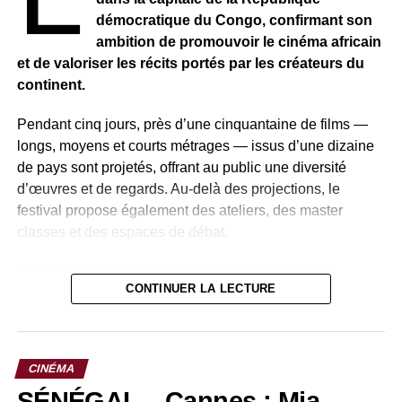
s’appelle Binta Goudiaby, “la” dragon vert
démocratique du Congo, confirmant son
ambassadrice de la paix
ambition de promouvoir le cinéma africain
DON'T MISS
et de valoriser les récits portés par les créateurs du
[MUSIC-IN] – Yeko, l’album africain de Yohann le
continent.
Ferrand
Pendant cinq jours, près d’une cinquantaine de films —
longs, moyens et courts métrages — issus d’une dizaine
de pays sont projetés, offrant au public une diversité
d’œuvres et de regards. Au-delà des projections, le
festival propose également des ateliers, des master
classes et des espaces de débat.
Pour son fondateur et directeur, Tshoper Kabambi,
CONTINUER LA LECTURE
l’essence même de l’événement reste inchangée :
favoriser les échanges entre professionnels du cinéma et
passionnés. Il souligne que le festival se veut avant tout
un lieu de rencontre, de partage et de transmission.
CINÉMA
SÉNÉGAL – Cannes : Mia
Parmi les œuvres présentées figure
Simon et Amos
, un