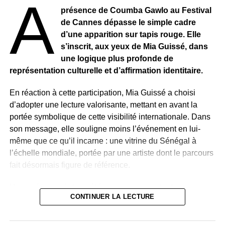
a
des enjeux du cinéma africain.
présence de Coumba Gawlo au Festival
de Cannes dépasse le simple cadre
d’une apparition sur tapis rouge. Elle
s’inscrit, aux yeux de Mia Guissé, dans
une logique plus profonde de
représentation culturelle et d’affirmation identitaire.
En réaction à cette participation, Mia Guissé a choisi
d’adopter une lecture valorisante, mettant en avant la
portée symbolique de cette visibilité internationale. Dans
son message, elle souligne moins l’événement en lui-
même que ce qu’il incarne : une vitrine du Sénégal à
l’échelle mondiale, portée par une artiste dont le parcours
fait désormais figure de référence.
Une présence interprétée comme un acte de
CONTINUER LA LECTURE
représentation
Loin de réduire cette apparition à une exposition
médiatique, Mia Guissé y voit un acte de projection