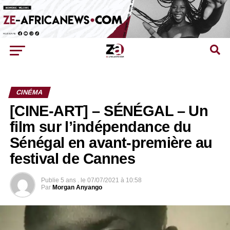
CINÉMA
[CINE-ART] – SÉNÉGAL – Un
film sur l’indépendance du
Sénégal en avant-première au
festival de Cannes
Publie
5 ans .
le
07/07/2021 à 10:58
Par
Morgan Anyango