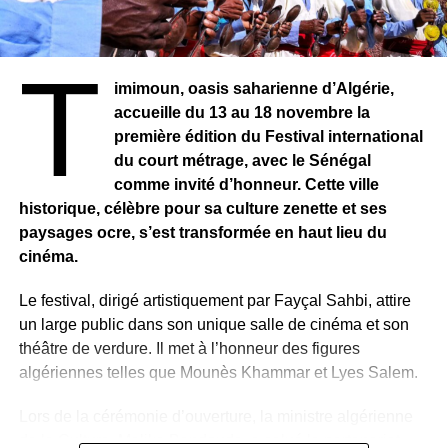
inspirantes, perçues comme des repères dans un
environnement artistique en constante évolution. Le
succès individuel devient alors un levier collectif,
T
nourrissant l’ambition des nouvelles figures de la scène
imimoun, oasis saharienne d’Algérie,
musicale.
accueille du 13 au 18 novembre la
première édition du Festival international
du court métrage, avec le Sénégal
comme invité d’honneur. Cette ville
historique, célèbre pour sa culture zenette et ses
paysages ocre, s’est transformée en haut lieu du
cinéma.
Le festival, dirigé artistiquement par Fayçal Sahbi, attire
un large public dans son unique salle de cinéma et son
théâtre de verdure. Il met à l’honneur des figures
algériennes telles que Mounès Khammar et Lyes Salem.
Lors de la cérémonie d’ouverture, la ministre algérienne
de la Culture, Malika Bendouda, a salué le partenariat