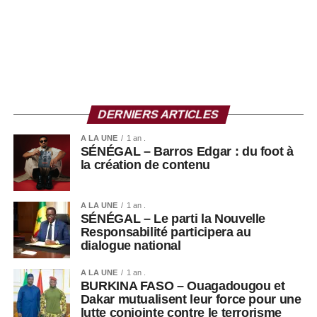
DERNIERS ARTICLES
A LA UNE
1 an .
SÉNÉGAL – Barros Edgar : du foot à
la création de contenu
A LA UNE
1 an .
SÉNÉGAL – Le parti la Nouvelle
Responsabilité participera au
dialogue national
A LA UNE
1 an .
BURKINA FASO – Ouagadougou et
Dakar mutualisent leur force pour une
lutte conjointe contre le terrorisme