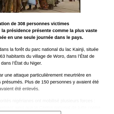
ration de 308 personnes victimes
 la présidence présente comme la plus vaste
ée en une seule journée dans le pays.
ans la forêt du parc national du lac Kainji, située
63 habitants du village de Woro, dans l’État de
dans l’État du Niger.
ar une attaque particulièrement meurtrière en
tes présumés. Plus de 150 personnes y avaient été
vaient été enlevés.
orités nigérianes ont mobilisé plusieurs forces :
nement ainsi que le Centre national de lutte contre