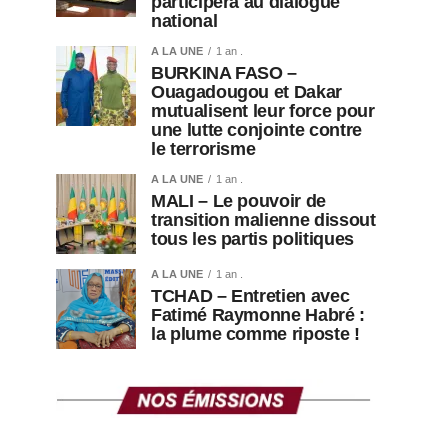
participera au dialogue
national
A LA UNE
1 an .
BURKINA FASO –
Ouagadougou et Dakar
mutualisent leur force pour
une lutte conjointe contre
le terrorisme
A LA UNE
1 an .
MALI – Le pouvoir de
transition malienne dissout
tous les partis politiques
A LA UNE
1 an .
TCHAD – Entretien avec
Fatimé Raymonne Habré :
la plume comme riposte !