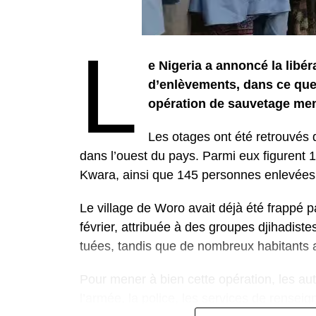
L
e Nigeria a annoncé la libé
d’enlèvements, dans ce que
opération de sauvetage men
Les otages ont été retrouvés d
dans l’ouest du pays. Parmi eux figurent 1
Kwara, ainsi que 145 personnes enlevées 
Le village de Woro avait déjà été frappé p
février, attribuée à des groupes djihadis
tuées, tandis que de nombreux habitants a
Pour mener à bien cette opération, les aut
l’armée, la police, les services de renseig