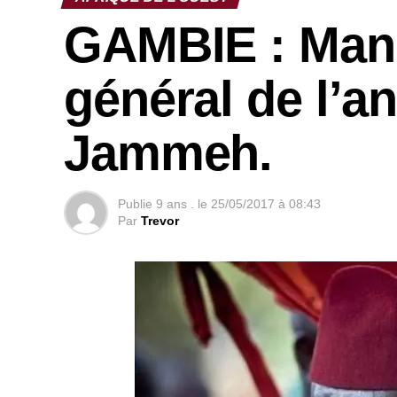
GAMBIE : Mand
général de l’a
Jammeh.
Publie
9 ans .
le
25/05/2017 à 08:43
Par
Trevor