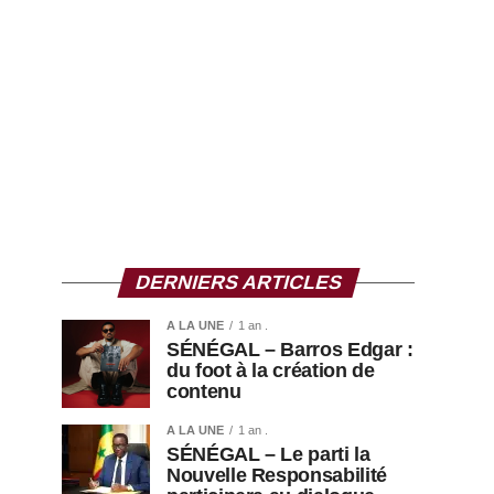
DERNIERS ARTICLES
A LA UNE
1 an .
SÉNÉGAL – Barros Edgar :
du foot à la création de
contenu
A LA UNE
1 an .
SÉNÉGAL – Le parti la
Nouvelle Responsabilité