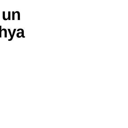
 un
ahya