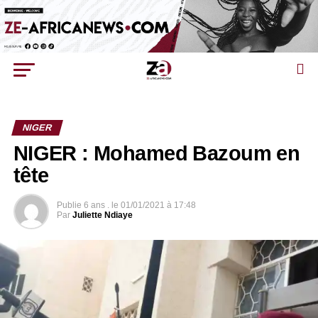
NIGER
NIGER : Mohamed Bazoum en
tête
Publie
6 ans .
le
01/01/2021 à 17:48
Par
Juliette Ndiaye