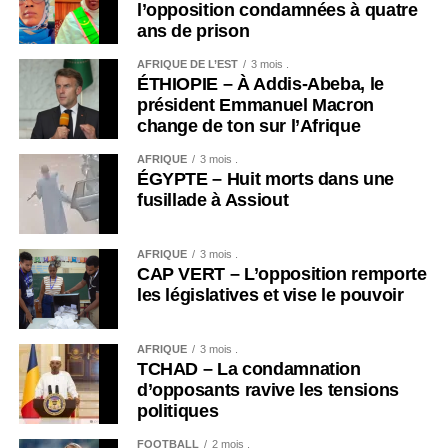
l’opposition condamnées à quatre
ans de prison
AFRIQUE DE L’EST
3 mois .
ÉTHIOPIE – À Addis-Abeba, le
président Emmanuel Macron
change de ton sur l’Afrique
AFRIQUE
3 mois .
ÉGYPTE – Huit morts dans une
fusillade à Assiout
AFRIQUE
3 mois .
CAP VERT – L’opposition remporte
les législatives et vise le pouvoir
AFRIQUE
3 mois .
TCHAD – La condamnation
d’opposants ravive les tensions
politiques
FOOTBALL
2 mois .