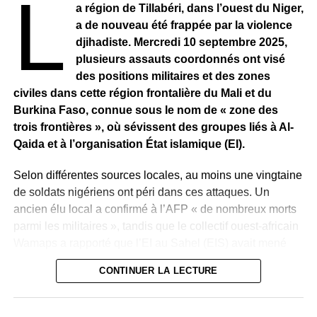
L
a région de Tillabéri, dans l’ouest du Niger,
a de nouveau été frappée par la violence
djihadiste. Mercredi 10 septembre 2025,
plusieurs assauts coordonnés ont visé
des positions militaires et des zones
civiles dans cette région frontalière du Mali et du
Burkina Faso, connue sous le nom de « zone des
trois frontières », où sévissent des groupes liés à Al-
Qaida et à l’organisation État islamique (EI).
Selon différentes sources locales, au moins une vingtaine
de soldats nigériens ont péri dans ces attaques. Un
ancien élu local a confirmé à l’AFP « de nombreux morts
parmi les militaires », tandis que le collectif ouest-africain
Wamaps a rapporté que l’EI au Sahel (EIS) avait mené
plusieurs assauts, dont une attaque près de l’aéroport de
CONTINUER LA LECTURE
Tillabéri, coûtant la vie à douze soldats des Forces
armées nigériennes (FAN).