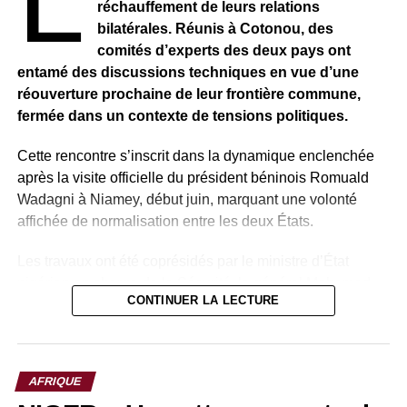
réchauffement de leurs relations
RELATED TOPICS:
bilatérales. Réunis à Cotonou, des
UP NEXT
comités d’experts des deux pays ont
SÉNÉGAL : Le président Macky Sall refuse de se
prononcer sur le troisième mandat
entamé des discussions techniques en vue d’une
réouverture prochaine de leur frontière commune,
DON'T MISS
fermée dans un contexte de tensions politiques.
RWANDA : Le président Paul Kagame s’est
adressé à la nation
Cette rencontre s’inscrit dans la dynamique enclenchée
après la visite officielle du président béninois Romuald
Wadagni à Niamey, début juin, marquant une volonté
affichée de normalisation entre les deux États.
Les travaux ont été coprésidés par le ministre d’État
nigérien en charge de la Sécurité, le général Mohamed
CONTINUER LA LECTURE
Toumba, et le ministre béninois de l’Intégration africaine,
Adjadi Bakari. Les échanges, tenus au ministère des
Affaires étrangères à Cotonou, se déroulent à huis clos et
mobilisent plusieurs groupes de travail spécialisés.
AFRIQUE