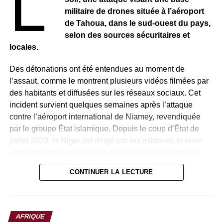
L’
militaire de drones située à l’aéroport
de Tahoua, dans le sud-ouest du pays,
selon des sources sécuritaires et
locales.
Des détonations ont été entendues au moment de
l’assaut, comme le montrent plusieurs vidéos filmées par
des habitants et diffusées sur les réseaux sociaux. Cet
incident survient quelques semaines après l’attaque
contre l’aéroport international de Niamey, revendiquée
par le groupe État islamique. Depuis le coup d’État de
juillet 2023, le Niger est dirigé par les militaires et reste
confronté depuis plus d’une décennie à des violences
terroristes menées par des groupes affiliés à Al-Qaïda et à
CONTINUER LA LECTURE
l’État islamique. Jusqu’à présent, aucun groupe armé n’a
revendiqué l’attaque.
Selon une source sécuritaire, plusieurs soldats ont été
AFRIQUE
blessés lors de l’assaut, tout comme certains assaillants.