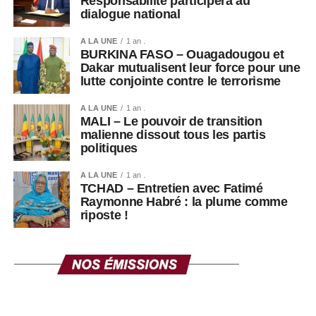
Responsabilité participera au
dialogue national
A LA UNE
1 an .
BURKINA FASO – Ouagadougou et
Dakar mutualisent leur force pour une
lutte conjointe contre le terrorisme
A LA UNE
1 an .
MALI – Le pouvoir de transition
malienne dissout tous les partis
politiques
A LA UNE
1 an .
TCHAD – Entretien avec Fatimé
Raymonne Habré : la plume comme
riposte !