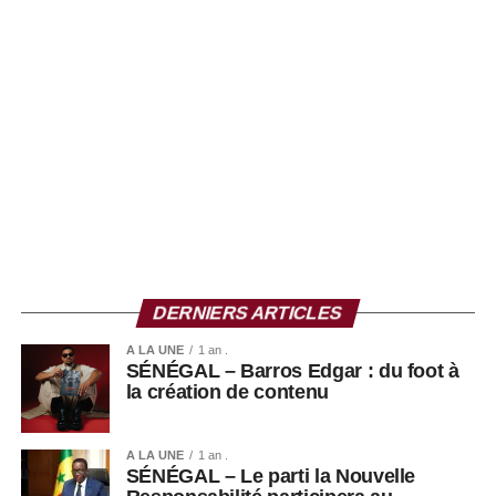
d’Al-Qaida à l’ouest, et les attaques de Boko Haram dans
le sud-est, autour du lac Tchad.
DERNIERS ARTICLES
A LA UNE
1 an .
SÉNÉGAL – Barros Edgar : du foot à
la création de contenu
A LA UNE
1 an .
SÉNÉGAL – Le parti la Nouvelle