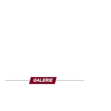
Parallèlement, la garde nationale (GNN) a subi de
lourdes pertes. Le G25, une coalition de la société civile
proche du régime déchu, a évoqué la mort de « quinze
éléments de la GNN » et dénoncé des « attaques
terroristes attribuées à l’EIS ».
Les violences n’ont pas seulement ciblé les forces de
sécurité : deux civils ont été tués lors d’incursions au
cœur de Tillabéri. Entre 13 h et 15 h, des hommes armés
ont attaqué le secteur de Kabya, avant de frapper de
nouveau à 17 h 30 dans le quartier Digga Banda, près de
l’école privée Alhéri.
Face à cette nouvelle flambée de violence, Human Rights
Watch a exhorté les autorités nigériennes à renforcer la
protection des civils, victimes récurrentes d’attaques dans
la région depuis plusieurs mois. Le Niger, dirigé par un
régime militaire depuis le coup d’État de juillet 2023, doit
faire face à une double menace : les incursions de l’EI et