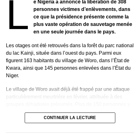
L
e Nigeria a annoncé la libération de 308
personnes victimes d’enlèvements, dans
ce que la présidence présente comme la
plus vaste opération de sauvetage menée
en une seule journée dans le pays.
Les otages ont été retrouvés dans la forêt du parc national
du lac Kainji, située dans l’ouest du pays. Parmi eux
figurent 163 habitants du village de Woro, dans l’État de
Kwara, ainsi que 145 personnes enlevées dans l’État du
Niger.
Le village de Woro avait déjà été frappé par une attaque
particulièrement meurtrière en février, attribuée à des
groupes djihadistes présumés. Plus de 150 personnes y
avaient été tuées, tandis que de nombreux habitants
CONTINUER LA LECTURE
avaient été enlevés.
Pour mener à bien cette opération, les autorités