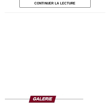
CONTINUER LA LECTURE
Face à cette situation, Wiza Bondele et plusieurs de ses
collègues ont entamé une grève en juillet, dénonçant à la
fois le non-paiement des salaires et les risques encourus
au quotidien.
« Nous travaillons dans
des conditions
dangereuses, parfois
face à des patients qui
vomissent du sang.
Nous méritons notre
salaire et nos primes »,
explique-t-il.