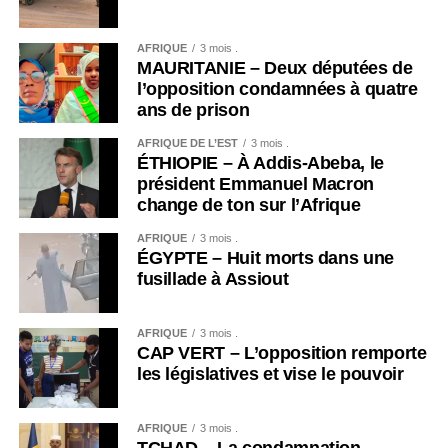
AFRIQUE
3 mois .
MAURITANIE – Deux députées de
l’opposition condamnées à quatre
ans de prison
AFRIQUE DE L’EST
3 mois .
ÉTHIOPIE – À Addis-Abeba, le
président Emmanuel Macron
change de ton sur l’Afrique
AFRIQUE
3 mois .
ÉGYPTE – Huit morts dans une
fusillade à Assiout
AFRIQUE
3 mois .
CAP VERT – L’opposition remporte
les législatives et vise le pouvoir
AFRIQUE
3 mois .
TCHAD – La condamnation