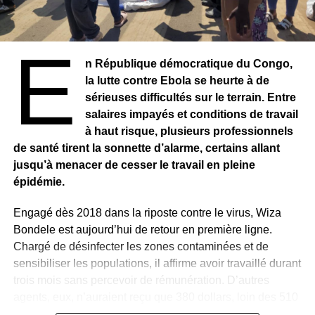
E
n République démocratique du Congo,
la lutte contre Ebola se heurte à de
sérieuses difficultés sur le terrain. Entre
salaires impayés et conditions de travail
à haut risque, plusieurs professionnels
de santé tirent la sonnette d’alarme, certains allant
jusqu’à menacer de cesser le travail en pleine
épidémie.
Engagé dès 2018 dans la riposte contre le virus, Wiza
Bondele est aujourd’hui de retour en première ligne.
Chargé de désinfecter les zones contaminées et de
sensibiliser les populations, il affirme avoir travaillé durant
trois mois sans percevoir de rémunération. D’autres
agents, eux, n’auraient reçu que 380 dollars, loin des 510
dollars initialement promis.