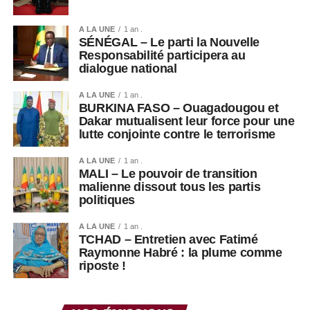
« Je pourrais être
A LA UNE
1 an .
SÉNÉGAL – Le parti la Nouvelle
contaminé, puis
Responsabilité participera au
dialogue national
contaminer ma famille
et mes voisins. Parfois,
A LA UNE
1 an .
BURKINA FASO – Ouagadougou et
je pense à arrêter »,
Dakar mutualisent leur force pour une
lutte conjointe contre le terrorisme
confie-t-il.
A LA UNE
1 an .
MALI – Le pouvoir de transition
malienne dissout tous les partis
Dans ce contexte, les États-Unis ont annoncé une aide
politiques
supplémentaire de 242 millions de dollars pour soutenir la
riposte contre Ebola en RDC.
A LA UNE
1 an .
TCHAD – Entretien avec Fatimé
Raymonne Habré : la plume comme
riposte !