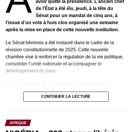
avoir quitté la présidence. L’ancien chef
de l’État a été élu, jeudi, à la tête du
Sénat pour un mandat de cinq ans, à
l’issue d’un vote à huis clos organisé une semaine
après la mise en place de cette nouvelle institution.
Le Sénat béninois a été instauré dans le cadre de la
révision constitutionnelle de 2025. Cette nouvelle
chambre vise à renforcer la régulation de la vie politique,
consolider l’unité nationale et accompagner le
développement du pays.
Elle se compose de 25 membres, majoritairement
désignés par le président de la République, Romuald
CONTINUER LA LECTURE
Wadagni, auxquels s’ajoutent des membres de droit.
Parmi ces membres de droit figurent plusieurs anciens
présidents du Bénin, notamment Nicéphore Soglo (1991-
AFRIQUE
1996), aujourd’hui âgé de 91 ans, ainsi que Thomas Boni