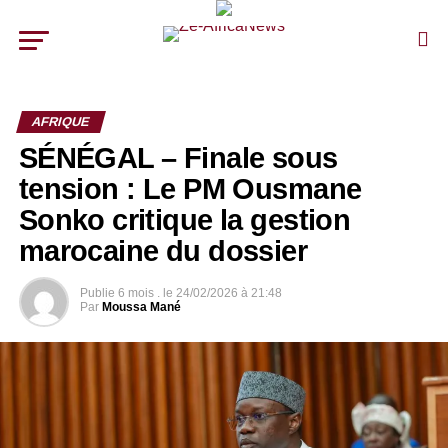
AFRIQUE
SÉNÉGAL – Finale sous
tension : Le PM Ousmane
Sonko critique la gestion
marocaine du dossier
Publie
6 mois .
le
24/02/2026 à 21:48
Par
Moussa Mané