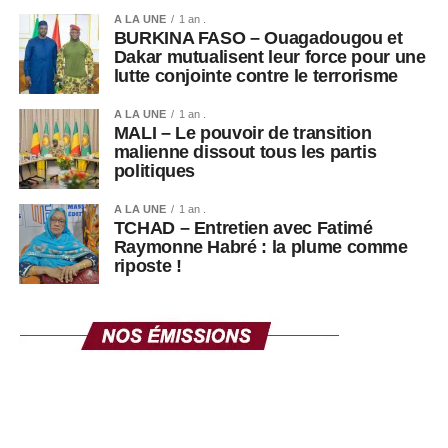
politiques persistantes en Guinée, où les appels à un
A LA UNE
1 an .
retour à un ordre constitutionnel pleinement démocratique
BURKINA FASO – Ouagadougou et
Dakar mutualisent leur force pour une
continuent d’alimenter le débat public.
lutte conjointe contre le terrorisme
A LA UNE
1 an .
MALI – Le pouvoir de transition
malienne dissout tous les partis
politiques
A LA UNE
1 an .
TCHAD – Entretien avec Fatimé
Raymonne Habré : la plume comme
riposte !