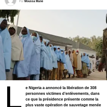
marquant un retour rapide aux responsabilités
Par
Moussa Mané
institutionnelles.
Cette élection intervient dans un contexte de
recomposition institutionnelle au Bénin. Avec la création
du Sénat, les autorités entendent instaurer un nouvel
équilibre des pouvoirs et renforcer les mécanismes de
gouvernance.
L
e Nigeria a annoncé la libération de 308
personnes victimes d’enlèvements, dans
ce que la présidence présente comme la
RELATED TOPICS:
plus vaste opération de sauvetage menée