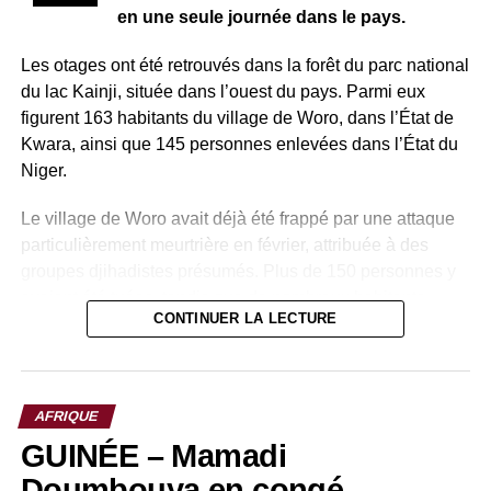
UP NEXT
en une seule journée dans le pays.
TOGO : Les manifestations de l’opposition
étaient au deuxième jour hier, les populations
Les otages ont été retrouvés dans la forêt du parc national
sont encore sorties massivement.
du lac Kainji, située dans l’ouest du pays. Parmi eux
DON'T MISS
figurent 163 habitants du village de Woro, dans l’État de
SENEGAL : Le pays en attente d’un nouveau
Kwara, ainsi que 145 personnes enlevées dans l’État du
gouvernement.
Niger.
Le village de Woro avait déjà été frappé par une attaque
particulièrement meurtrière en février, attribuée à des
groupes djihadistes présumés. Plus de 150 personnes y
avaient été tuées, tandis que de nombreux habitants
CONTINUER LA LECTURE
avaient été enlevés.
Pour mener à bien cette opération, les autorités
nigérianes ont mobilisé plusieurs forces : l’armée, la
AFRIQUE
police, les services de renseignement ainsi que le Centre
GUINÉE – Mamadi
national de lutte contre le terrorisme. Cette coordination a
permis de localiser et de libérer les otages dans une zone
Doumbouya en congé,