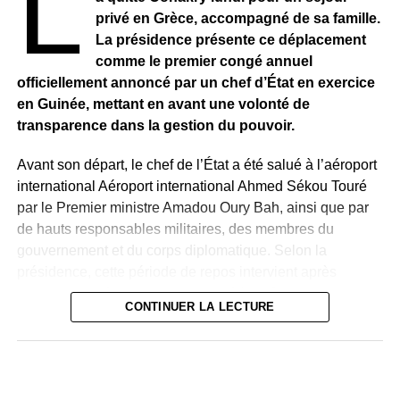
L
privé en Grèce, accompagné de sa famille.
La présidence présente ce déplacement
comme le premier congé annuel
officiellement annoncé par un chef d’État en exercice
en Guinée, mettant en avant une volonté de
transparence dans la gestion du pouvoir.
Avant son départ, le chef de l’État a été salué à l’aéroport
international Aéroport international Ahmed Sékou Touré
par le Premier ministre Amadou Oury Bah, ainsi que par
de hauts responsables militaires, des membres du
gouvernement et du corps diplomatique. Selon la
présidence, cette période de repos intervient après
plusieurs années d’intense activité à la tête du pays et
CONTINUER LA LECTURE
précède la poursuite des réformes engagées.
Quelques heures après le départ présidentiel, le chef
d’état-major des forces armées, le général Ibrahima Sory
Bangoura, a publié un communiqué pour rassurer