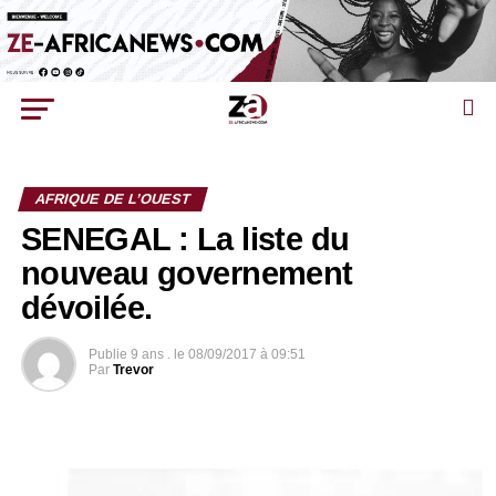
AFRIQUE DE L’OUEST
SENEGAL : La liste du
nouveau governement
dévoilée.
Publie
9 ans .
le
08/09/2017 à 09:51
Par
Trevor