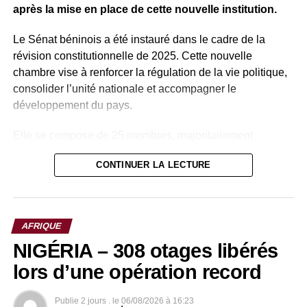
après la mise en place de cette nouvelle institution.
Le Sénat béninois a été instauré dans le cadre de la
révision constitutionnelle de 2025. Cette nouvelle
chambre vise à renforcer la régulation de la vie politique,
consolider l’unité nationale et accompagner le
développement du pays.
Elle se compose de 25 membres, majoritairement
désignés par le président de la République, Romuald
CONTINUER LA LECTURE
Wadagni, auxquels s’ajoutent des membres de droit.
Parmi ces membres de droit figurent plusieurs anciens
présidents du Bénin, notamment Nicéphore Soglo (1991-
AFRIQUE
1996), aujourd’hui âgé de 91 ans, ainsi que Thomas Boni
NIGÉRIA – 308 otages libérés
Yayi (2006-2016).
lors d’une opération record
Patrice Talon, qui a dirigé le pays de 2016 à 2026, rejoint
ainsi cette assemblée avant d’en prendre la présidence,
Publie
2 jours .
le
06/08/2026 à 16:23