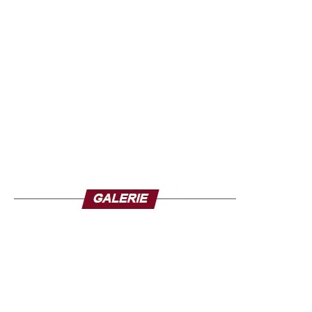
l’opinion. Il a réaffirmé la loyauté des forces de défense et
de sécurité envers le président, les institutions et le
peuple guinéen.
Il a également assuré que l’armée restait pleinement
mobilisée pour garantir la stabilité du pays et préserver
son intégrité territoriale, tout en mettant en garde contre
d’éventuelles campagnes de désinformation sur les
réseaux sociaux durant l’absence du chef de l’État.
Cette communication s’inscrit dans un contexte où
l’armée joue un rôle central dans la vie politique
guinéenne depuis le coup d’État de septembre 2021 en
Guinée, qui avait porté Mamadi Doumbouya au pouvoir
après le renversement de l’ancien président Alpha
Condé. Depuis, le général a dirigé la transition avant
d’être élu président en décembre dernier.
Cependant, son départ a suscité de vives réactions au