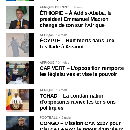
AFRIQUE DE L’EST
3 mois .
ÉTHIOPIE – À Addis-Abeba, le
président Emmanuel Macron
change de ton sur l’Afrique
AFRIQUE
3 mois .
ÉGYPTE – Huit morts dans une
fusillade à Assiout
AFRIQUE
3 mois .
CAP VERT – L’opposition remporte
les législatives et vise le pouvoir
AFRIQUE
3 mois .
TCHAD – La condamnation
d’opposants ravive les tensions
politiques
FOOTBALL
2 mois .
CONGO – Mission CAN 2027 pour
Claude Le Roy, le retour d’un vieux