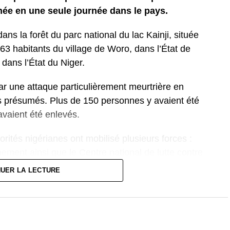
ée en une seule journée dans le pays.
ans la forêt du parc national du lac Kainji, située
63 habitants du village de Woro, dans l’État de
dans l’État du Niger.
ar une attaque particulièrement meurtrière en
tes présumés. Plus de 150 personnes y avaient été
vaient été enlevés.
orités nigérianes ont mobilisé plusieurs forces :
nement ainsi que le Centre national de lutte contre
 de localiser et de libérer les otages dans une zone
NUER LA LECTURE
onfronté à une recrudescence des enlèvements
ions du nord et du centre.