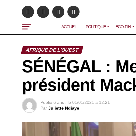
ACCUEIL
POLITIQUE
ECO-FIN
AFRIQUE DE L’OUEST
SÉNÉGAL : Mes
président Mack
Publie
6 ans .
le
01/01/2021 à 12:21
Par
Juliette Ndiaye