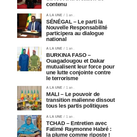
contenu
A LA UNE
1 an .
SÉNÉGAL – Le parti la
Nouvelle Responsabilité
participera au dialogue
national
A LA UNE
1 an .
BURKINA FASO –
Ouagadougou et Dakar
mutualisent leur force pour
une lutte conjointe contre
le terrorisme
A LA UNE
1 an .
MALI – Le pouvoir de
transition malienne dissout
tous les partis politiques
A LA UNE
1 an .
TCHAD – Entretien avec
Fatimé Raymonne Habré :
la plume comme riposte !