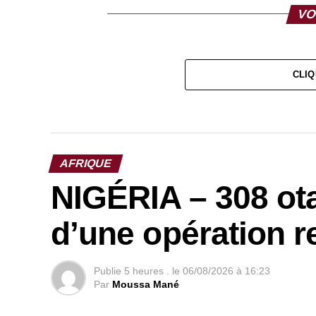
VO
CLIQ
AFRIQUE
NIGÉRIA – 308 ota
d’une opération r
Publie
5 heures .
le
06/08/2026 à 16:23
Par
Moussa Mané