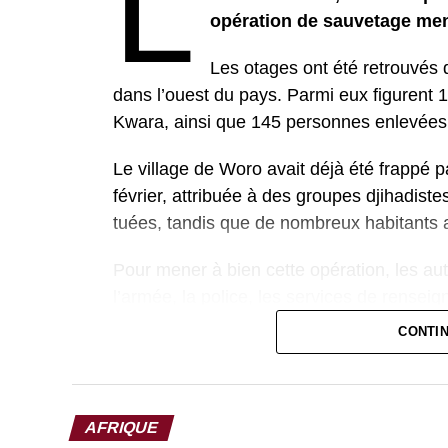
L
opération de sauvetage men
Les otages ont été retrouvés d
dans l’ouest du pays. Parmi eux figurent 1
Kwara, ainsi que 145 personnes enlevées 
Le village de Woro avait déjà été frappé p
février, attribuée à des groupes djihadis
tuées, tandis que de nombreux habitants a
Pour mener à bien cette opération, les aut
l’armée, la police, les services de renseig
le terrorisme. Cette coordination a permis
CONTI
forestière réputée difficile d’accès.
Malgré cette réussite, le Nigeria reste c
contre rançon, en particulier dans les rég
AFRIQUE