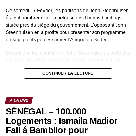
Ce samedi 17 Février, les partisans de John Steenhuisen
étaient nombreux sur la pelouse des Unions buildings
située près du siège du gouvernement. L’opposant John
Steenhuisen en a profité pour présenter son programme
en sept points pour « sauver l’Afrique du Sud ».
Devant une foule immense, John Steenhuisen a parlé des
maux qui étouffent l’économie sud-africaine et qui ont
provoqué une crise sociale. Il a également déclaré que
CONTINUER LA LECTURE
son parti Alliance démocratique s’engage à réduire les
taux de criminalité. Son ambition est de créer deux
millions d’emplois, de mettre fin aux coupures
intempestives de l’électricité qui paralysent le pays et de
A LA UNE
mettre en place un climat de cohésion sociale. Le plan
SÉNÉGAL – 100.000
détaillé de l’alliance Démocratiquei vise à apporter des
solutions concrètes aux grands défis auxquels est
Logements : Ismaila Madior
confrontée l’Afrique du Sud.
Fall á Bambilor pour