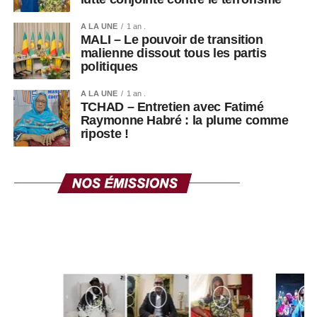
A LA UNE
1 an .
MALI – Le pouvoir de transition
malienne dissout tous les partis
politiques
A LA UNE
1 an .
TCHAD – Entretien avec Fatimé
Raymonne Habré : la plume comme
riposte !
Thione Niang ©Ze-Africanews