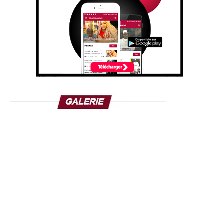
Il a fini par lancer un message fort à l’ensemble des
sénégalais.
La suite de l’interview sur ce lien :