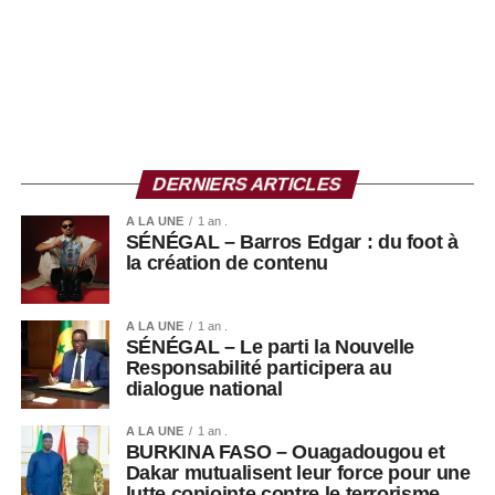
DERNIERS ARTICLES
A LA UNE
1 an .
SÉNÉGAL – Barros Edgar : du foot à
la création de contenu
A LA UNE
1 an .
SÉNÉGAL – Le parti la Nouvelle
Responsabilité participera au
dialogue national
A LA UNE
1 an .
BURKINA FASO – Ouagadougou et
Thione Niang ©Ze-Africanews
Dakar mutualisent leur force pour une
lutte conjointe contre le terrorisme