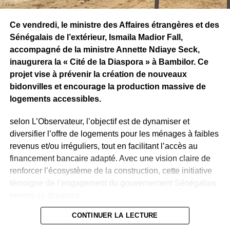
Ce vendredi, le ministre des Affaires étrangères et des
Sénégalais de l’extérieur, Ismaila Madior Fall,
accompagné de la ministre Annette Ndiaye Seck,
inaugurera la « Cité de la Diaspora » à Bambilor. Ce
projet vise à prévenir la création de nouveaux
bidonvilles et encourage la production massive de
logements accessibles.
selon L’Observateur, l’objectif est de dynamiser et
diversifier l’offre de logements pour les ménages à faibles
revenus et/ou irréguliers, tout en facilitant l’accès au
financement bancaire adapté. Avec une vision claire de
renforcer l’écosystème de la construction, cette initiative
témoigne de l’engagement du gouvernement Sénégalais
envers sa diaspora.
CONTINUER LA LECTURE
Les 100 000 logements prévus dans ce projet ont été