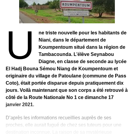
U
ne triste nouvelle pour les habitants de
Niani, dans le département de
Koumpentoum situé dans la région de
Tambacounda. L’élève Seynabou
Diagne, en classe de seconde au lycée
El Hadj Bouna Sémou Niang de Koumpentoum et
originaire du village de Patoulane (commune de Pass
Coto), était portée disparue depuis pratiquement dix
jours. Voilà maintenant que son corps a été retrouvé à
côté de la Route Nationale No 1 ce dimanche 17
janvier 2021.
D’après les informations recueillies auprès de ses
proches, elle aurait fugué de chez ses tuteurs pour une
destination inconnue. La raison de sa mystérieuse