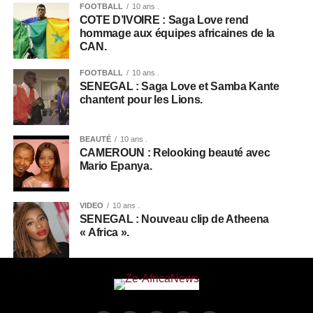
FOOTBALL
10 ans .
COTE D’IVOIRE : Saga Love rend
hommage aux équipes africaines de la
CAN.
FOOTBALL
10 ans .
SENEGAL : Saga Love et Samba Kante
chantent pour les Lions.
BEAUTÉ
10 ans .
CAMEROUN : Relooking beauté avec
Mario Epanya.
VIDEO
10 ans .
SENEGAL : Nouveau clip de Atheena
« Africa ».