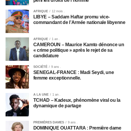
péril les droits de l’homme
AFRIQUE
12 mois .
LIBYE – Saddam Haftar promu vice-
commandant de l’Armée nationale libyenne
AFRIQUE
1 an .
CAMEROUN – Maurice Kamto dénonce un
« crime politique » après le rejet de sa
candidature
SOCIÉTÉ
9 ans .
SENEGAL-FRANCE : Madi Seydi, une
femme exceptionnelle.
A LA UNE
1 an .
TCHAD – Kadeux, phénomène viral ou la
dynamique de partage
PREMIÈRES DAMES
9 ans .
DOMINIQUE OUATTARA : Première dame