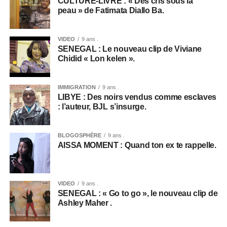
CULTURE-LIVRE : « Des cris sous la
peau » de Fatimata Diallo Ba.
VIDEO
9 ans .
SENEGAL : Le nouveau clip de Viviane
Chidid « Lon kelen ».
IMMIGRATION
9 ans .
LIBYE : Des noirs vendus comme esclaves
: l’auteur, BJL s’insurge.
BLOGOSPHÈRE
9 ans .
AISSA MOMENT : Quand ton ex te rappelle.
VIDEO
9 ans .
SENEGAL : « Go to go », le nouveau clip de
Ashley Maher .