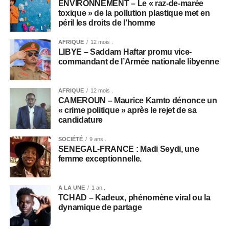
ENVIRONNEMENT – Le « raz-de-marée
toxique » de la pollution plastique met en
péril les droits de l’homme
AFRIQUE
12 mois .
LIBYE – Saddam Haftar promu vice-
commandant de l’Armée nationale libyenne
AFRIQUE
12 mois .
CAMEROUN – Maurice Kamto dénonce un
« crime politique » après le rejet de sa
candidature
SOCIÉTÉ
9 ans .
SENEGAL-FRANCE : Madi Seydi, une
femme exceptionnelle.
A LA UNE
1 an .
TCHAD – Kadeux, phénomène viral ou la
dynamique de partage