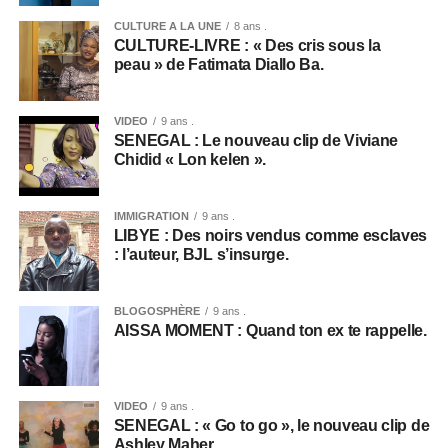
CULTURE A LA UNE
8 ans .
CULTURE-LIVRE : « Des cris sous la
peau » de Fatimata Diallo Ba.
VIDEO
9 ans .
SENEGAL : Le nouveau clip de Viviane
Chidid « Lon kelen ».
IMMIGRATION
9 ans .
LIBYE : Des noirs vendus comme esclaves
: l’auteur, BJL s’insurge.
BLOGOSPHÈRE
9 ans .
AISSA MOMENT : Quand ton ex te rappelle.
VIDEO
9 ans .
SENEGAL : « Go to go », le nouveau clip de
Ashley Maher .