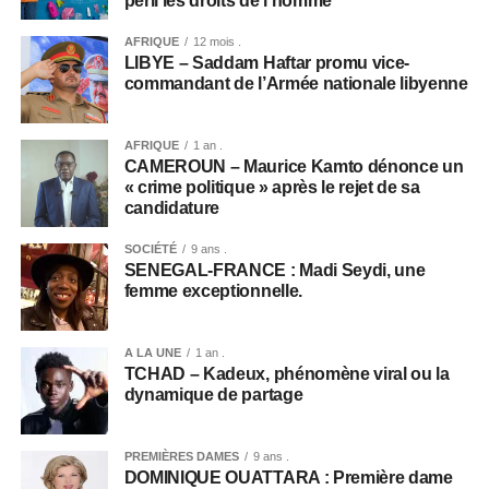
péril les droits de l’homme
AFRIQUE
12 mois .
LIBYE – Saddam Haftar promu vice-
commandant de l’Armée nationale libyenne
AFRIQUE
1 an .
CAMEROUN – Maurice Kamto dénonce un
« crime politique » après le rejet de sa
candidature
SOCIÉTÉ
9 ans .
SENEGAL-FRANCE : Madi Seydi, une
femme exceptionnelle.
A LA UNE
1 an .
TCHAD – Kadeux, phénomène viral ou la
dynamique de partage
PREMIÈRES DAMES
9 ans .
DOMINIQUE OUATTARA : Première dame