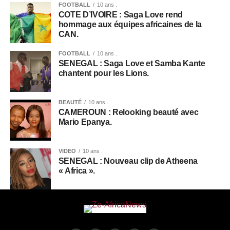
FOOTBALL
10 ans .
COTE D’IVOIRE : Saga Love rend
hommage aux équipes africaines de la
CAN.
FOOTBALL
10 ans .
SENEGAL : Saga Love et Samba Kante
chantent pour les Lions.
BEAUTÉ
10 ans .
CAMEROUN : Relooking beauté avec
Mario Epanya.
VIDEO
10 ans .
SENEGAL : Nouveau clip de Atheena
« Africa ».