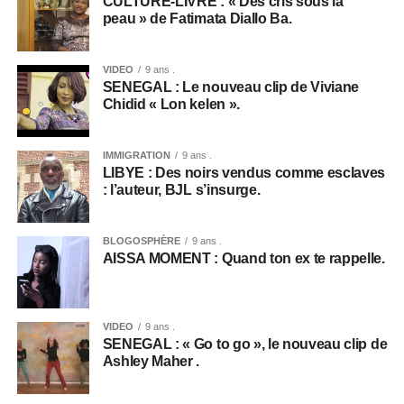
CULTURE-LIVRE : « Des cris sous la
peau » de Fatimata Diallo Ba.
VIDEO
9 ans .
SENEGAL : Le nouveau clip de Viviane
Chidid « Lon kelen ».
IMMIGRATION
9 ans .
LIBYE : Des noirs vendus comme esclaves
: l’auteur, BJL s’insurge.
BLOGOSPHÈRE
9 ans .
AISSA MOMENT : Quand ton ex te rappelle.
VIDEO
9 ans .
SENEGAL : « Go to go », le nouveau clip de
Ashley Maher .