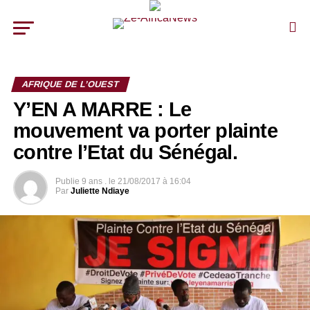
AFRIQUE DE L’OUEST
Y’EN A MARRE : Le
mouvement va porter plainte
contre l’Etat du Sénégal.
Publie
9 ans .
le
21/08/2017 à 16:04
Par
Juliette Ndiaye