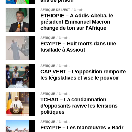
ans de prison
AFRIQUE DE L’EST
3 mois .
ÉTHIOPIE – À Addis-Abeba, le
président Emmanuel Macron
change de ton sur l’Afrique
AFRIQUE
3 mois .
ÉGYPTE – Huit morts dans une
fusillade à Assiout
AFRIQUE
3 mois .
CAP VERT – L’opposition remporte
les législatives et vise le pouvoir
AFRIQUE
3 mois .
TCHAD – La condamnation
d’opposants ravive les tensions
politiques
AFRIQUE
3 mois .
ÉGYPTE – Les manœuvres « Badr