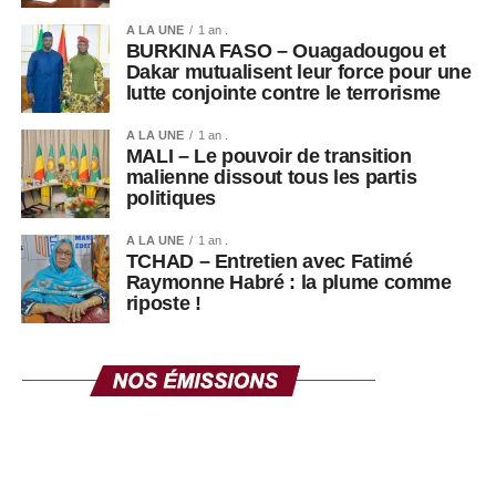
politiques persistantes en Guinée, où les appels à un
A LA UNE
1 an .
retour à un ordre constitutionnel pleinement démocratique
BURKINA FASO – Ouagadougou et
Dakar mutualisent leur force pour une
continuent d’alimenter le débat public.
lutte conjointe contre le terrorisme
A LA UNE
1 an .
MALI – Le pouvoir de transition
malienne dissout tous les partis
politiques
A LA UNE
1 an .
TCHAD – Entretien avec Fatimé
Raymonne Habré : la plume comme
riposte !