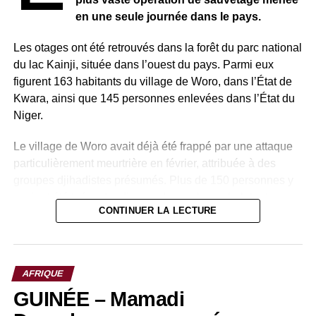
en une seule journée dans le pays.
Les otages ont été retrouvés dans la forêt du parc national
du lac Kainji, située dans l’ouest du pays. Parmi eux
figurent 163 habitants du village de Woro, dans l’État de
Kwara, ainsi que 145 personnes enlevées dans l’État du
Niger.
Le village de Woro avait déjà été frappé par une attaque
particulièrement meurtrière en février, attribuée à des
groupes djihadistes présumés. Plus de 150 personnes y
avaient été tuées, tandis que de nombreux habitants
CONTINUER LA LECTURE
avaient été enlevés.
Pour mener à bien cette opération, les autorités
nigérianes ont mobilisé plusieurs forces : l’armée, la
AFRIQUE
police, les services de renseignement ainsi que le Centre
GUINÉE – Mamadi
national de lutte contre le terrorisme. Cette coordination a
permis de localiser et de libérer les otages dans une zone