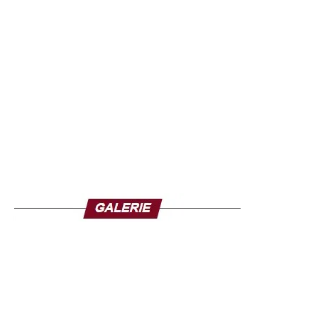
Bangoura, a publié un communiqué pour rassurer
l’opinion. Il a réaffirmé la loyauté des forces de défense et
de sécurité envers le président, les institutions et le
peuple guinéen.
Il a également assuré que l’armée restait pleinement
mobilisée pour garantir la stabilité du pays et préserver
son intégrité territoriale, tout en mettant en garde contre
d’éventuelles campagnes de désinformation sur les
réseaux sociaux durant l’absence du chef de l’État.
Cette communication s’inscrit dans un contexte où
l’armée joue un rôle central dans la vie politique
guinéenne depuis le coup d’État de septembre 2021 en
Guinée, qui avait porté Mamadi Doumbouya au pouvoir
après le renversement de l’ancien président Alpha
Condé. Depuis, le général a dirigé la transition avant
d’être élu président en décembre dernier.