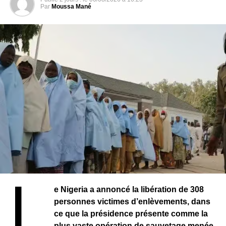
marquant un retour rapide aux responsabilités
Par
Moussa Mané
institutionnelles.
Cette élection intervient dans un contexte de
recomposition institutionnelle au Bénin. Avec la création
du Sénat, les autorités entendent instaurer un nouvel
équilibre des pouvoirs et renforcer les mécanismes de
gouvernance.
L
e Nigeria a annoncé la libération de 308
personnes victimes d’enlèvements, dans
ce que la présidence présente comme la
plus vaste opération de sauvetage menée