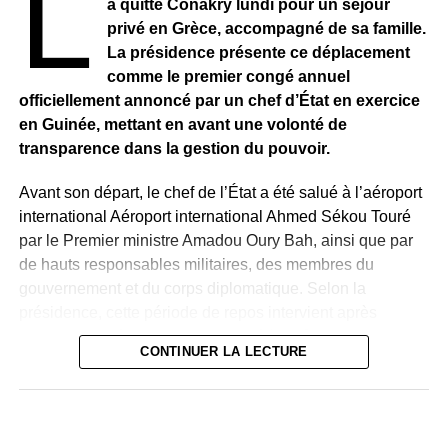
L
a quitté Conakry lundi pour un séjour
privé en Grèce, accompagné de sa famille.
La présidence présente ce déplacement
comme le premier congé annuel
officiellement annoncé par un chef d’État en exercice
en Guinée, mettant en avant une volonté de
transparence dans la gestion du pouvoir.
Avant son départ, le chef de l’État a été salué à l’aéroport
international Aéroport international Ahmed Sékou Touré
par le Premier ministre Amadou Oury Bah, ainsi que par
de hauts responsables militaires, des membres du
gouvernement et du corps diplomatique. Selon la
présidence, cette période de repos intervient après
plusieurs années d’intense activité à la tête du pays et
CONTINUER LA LECTURE
précède la poursuite des réformes engagées.
Quelques heures après le départ présidentiel, le chef
d’état-major des forces armées, le général Ibrahima Sory