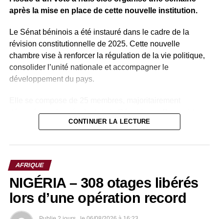
après la mise en place de cette nouvelle institution.
Le Sénat béninois a été instauré dans le cadre de la
révision constitutionnelle de 2025. Cette nouvelle
chambre vise à renforcer la régulation de la vie politique,
consolider l’unité nationale et accompagner le
développement du pays.
Elle se compose de 25 membres, majoritairement
désignés par le président de la République, Romuald
CONTINUER LA LECTURE
Wadagni, auxquels s’ajoutent des membres de droit.
Parmi ces membres de droit figurent plusieurs anciens
présidents du Bénin, notamment Nicéphore Soglo (1991-
AFRIQUE
1996), aujourd’hui âgé de 91 ans, ainsi que Thomas Boni
NIGÉRIA – 308 otages libérés
Yayi (2006-2016).
lors d’une opération record
Patrice Talon, qui a dirigé le pays de 2016 à 2026, rejoint
ainsi cette assemblée avant d’en prendre la présidence,
Publie
2 jours .
le
06/08/2026 à 16:23