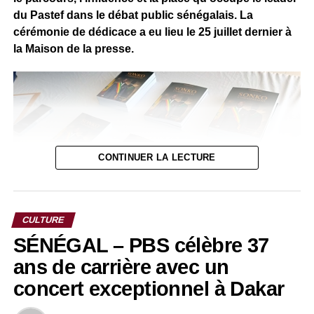
du Pastef dans le débat public sénégalais. La
cérémonie de dédicace a eu lieu le 25 juillet dernier à
la Maison de la presse.
CONTINUER LA LECTURE
CULTURE
SÉNÉGAL – PBS célèbre 37
Selon son auteur, cet ouvrage « n’est ni un plaidoyer ni un
ans de carrière avec un
réquisitoire ». Il s’agit avant tout d’un travail d’analyse qui
concert exceptionnel à Dakar
cherche à comprendre les mécanismes ayant fait
d’Ousmane Sonko une personnalité incontournable de la
RELATED TOPICS: