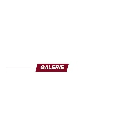
L’ouvrage s’inscrit dans une production éditoriale de plus
en plus riche consacrée au leader politique sénégalais.
Ces dernières années, plusieurs essais ont tenté de
décrypter son parcours, son discours et son impact sur la
vie publique. Avec Sonko, l’omniprésent, Mohamed
Gassama apporte une contribution supplémentaire et une
lecture centrée sur le phénomène politique et médiatique
que représente aujourd’hui Ousmane Sonko.
À travers cette publication, le journaliste entend alimenter
le débat d’idées en proposant aux lecteurs des clés de
compréhension d’un acteur dont l’influence dépasse
désormais le cadre partisan. Que l’on partage ou non ses