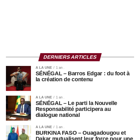
convictions, Ousmane Sonko reste l’une des
personnalités les plus observées de la scène politique
sénégalaise, faisant de son parcours un objet d’étude
pour les journalistes, les chercheurs et les observateurs
de la vie publique.
DERNIERS ARTICLES
A LA UNE
1 an .
SÉNÉGAL – Barros Edgar : du foot à
la création de contenu
A LA UNE
1 an .
SÉNÉGAL – Le parti la Nouvelle
Responsabilité participera au
dialogue national
A LA UNE
1 an .
BURKINA FASO – Ouagadougou et
Dakar mutualisent leur force pour une