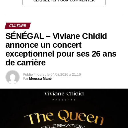
CLIQUEZ ICI POUR COMMENTER
CULTURE
SÉNÉGAL – Viviane Chidid
annonce un concert
exceptionnel pour ses 26 ans
de carrière
Publie
4 jours .
le
04/08/2026 à 21:16
Par
Moussa Mané