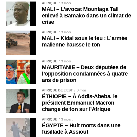
AFRIQUE
3 mois .
MALI – L’avocat Mountaga Tall
enlevé à Bamako dans un climat de
crise
AFRIQUE
3 mois .
MALI – Kidal sous le feu : L’armée
malienne hausse le ton
AFRIQUE
3 mois .
MAURITANIE – Deux députées de
l’opposition condamnées à quatre
ans de prison
AFRIQUE DE L’EST
3 mois .
ÉTHIOPIE – À Addis-Abeba, le
président Emmanuel Macron
change de ton sur l’Afrique
AFRIQUE
3 mois .
ÉGYPTE – Huit morts dans une
fusillade à Assiout