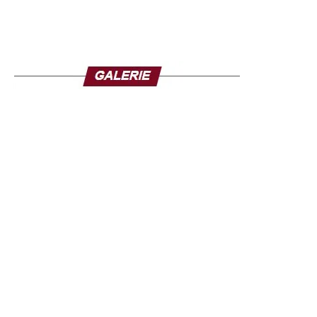
d’éventuelles campagnes de désinformation sur les
réseaux sociaux durant l’absence du chef de l’État.
Cette communication s’inscrit dans un contexte où
l’armée joue un rôle central dans la vie politique
guinéenne depuis le coup d’État de septembre 2021 en
Guinée, qui avait porté Mamadi Doumbouya au pouvoir
après le renversement de l’ancien président Alpha
Condé. Depuis, le général a dirigé la transition avant
d’être élu président en décembre dernier.
Cependant, son départ a suscité de vives réactions au
sein de l’opposition. Le collectif des Forces Vives de
Guinée (FVG), regroupant partis politiques et
organisations de la société civile, appelle les « patriotes »
à « mettre fin à la dictature ».
Le collectif accuse le régime de gouverner « par la terreur
», dénonçant des atteintes aux libertés publiques, des