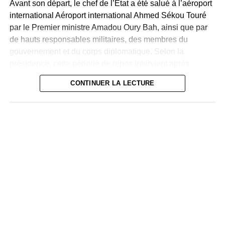
Avant son départ, le chef de l’État a été salué à l’aéroport
international Aéroport international Ahmed Sékou Touré
par le Premier ministre Amadou Oury Bah, ainsi que par
de hauts responsables militaires, des membres du
gouvernement et du corps diplomatique. Selon la
présidence, cette période de repos intervient après
plusieurs années d’intense activité à la tête du pays et
CONTINUER LA LECTURE
précède la poursuite des réformes engagées.
Quelques heures après le départ présidentiel, le chef
d’état-major des forces armées, le général Ibrahima Sory
Bangoura, a publié un communiqué pour rassurer
l’opinion. Il a réaffirmé la loyauté des forces de défense et
de sécurité envers le président, les institutions et le
peuple guinéen.
Il a également assuré que l’armée restait pleinement
mobilisée pour garantir la stabilité du pays et préserver
son intégrité territoriale, tout en mettant en garde contre