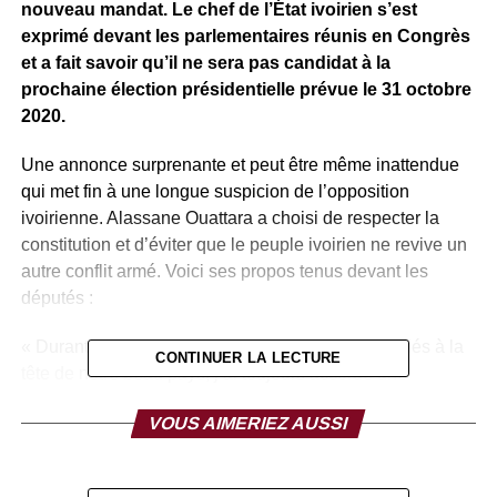
nouveau mandat. Le chef de l’État ivoirien s’est
exprimé devant les parlementaires réunis en Congrès
et a fait savoir qu’il ne sera pas candidat à la
prochaine élection présidentielle prévue le 31 octobre
2020.
Une annonce surprenante et peut être même inattendue
qui met fin à une longue suspicion de l’opposition
ivoirienne. Alassane Ouattara a choisi de respecter la
constitution et d’éviter que le peuple ivoirien ne revive un
autre conflit armé. Voici ses propos tenus devant les
députés :
« Durant les deux mandats que vous m’avez confiés à la
CONTINUER LA LECTURE
tête de notre beau pays, j’ai toujours accordé une
importance toute particulière au respect de mes
VOUS AIMERIEZ AUSSI
engagements. Dans le même esprit, j’avais à plusieurs
occasions indiqué, au moment de l’adoption de la
Constitution de la IIIe République en 2016, que je ne