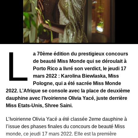
L
a 70ème édition du prestigieux concours
de beauté Miss Monde qui se déroulait à
Porto Rico a livré son verdict, le jeudi 17
mars 2022 : Karolina Biewlaska, Miss
Pologne, qui a été sacrée Miss Monde
2022. L’Afrique se console avec la place de deuxième
dauphine avec l’Ivoirienne Olivia Yacé, juste derrière
Emma Lohoues et Olivier Rousteing ©Page Facebook
Miss Etats-Unis, Shree Saini.
d’Emma Lohoues
Yacé Olivia Page ©Facebook Yacé Olivia
Deux mots sur Neymar Jr. et Emma Lohoues, que je
L’Ivoirienne Olivia Yacé a été classée 2eme dauphine à
connais un peu et que j’apprécie beaucoup. L’un, en tant
l’issue des phases finales du concours de beauté Miss
Marlène Kouassi Kany : la reine des reines ivoiriennes
que joueur de mon club de cœur, le PSG. L’autre, en tant
monde, ce jeudi 17 mars 2022. Elle est la première
Le choix du public et du jury s’est porté sur Mlle Marlène