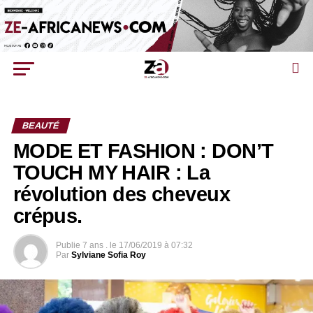
BEAUTÉ
MODE ET FASHION : DON’T
TOUCH MY HAIR : La
révolution des cheveux
crépus.
Publie
7 ans .
le
17/06/2019 à 07:32
Par
Sylviane Sofia Roy