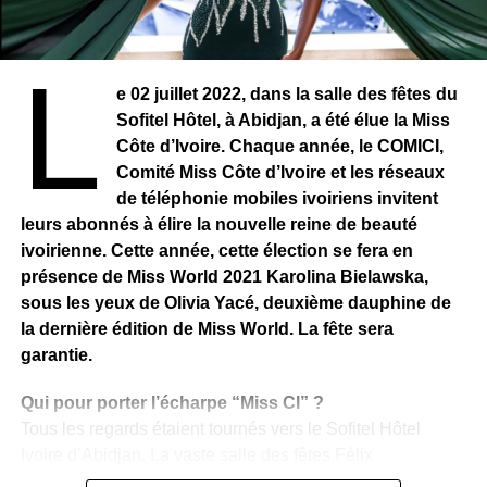
L
e 02 juillet 2022, dans la salle des fêtes du
Sofitel Hôtel, à Abidjan, a été élue la Miss
Côte d’Ivoire. Chaque année, le COMICI,
Comment peut-on venir poser avec une « escorte »,
Comité Miss Côte d’Ivoire et les réseaux
sourire aux lèvres, et ne pas être fichu de taper
de téléphonie mobiles ivoiriens invitent
correctement dans une balle durant une saison entière ?
leurs abonnés à élire la nouvelle reine de beauté
Comment peut-on venir s’exposer de la sorte, aux yeux
ivoirienne. Cette année, cette élection se fera en
du monde ? Quand on sait les liens que les footballeurs
présence de Miss World 2021 Karolina Bielawska,
entretiennent avec les escortes (plusieurs joueurs de
sous les yeux de Olivia Yacé, deuxième dauphine de
l’équipe de France ont été impliqués dans une pareille
la dernière édition de Miss World. La fête sera
histoire), on se pose des questions. On sait aussi que les
garantie.
footballeurs et les influenceuses ont un passif pas du tout
folichon. Mais, au stade où nous en sommes, la question
Qui pour porter l’écharpe “Miss CI” ?
n’est pas de savoir comment. La réponse est qu’ils l’ont
Tous les regards étaient tournés vers le Sofitel Hôtel
fait. La question à 222 millions d’euros – salaire de
Ivoire d’Abidjan. La vaste salle des fêtes Félix
Neymar serait : y a-t-il quelque chose entre ces deux ? De
Houphouët-Boigny, revêtue de clartés, était empli de