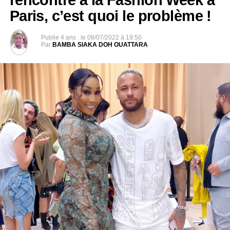
rencontre à la Fashion Week à
quotidiennement remise en question
. »
Paris, c’est quoi le problème !
Elle a également rappelé combien toucher les cheveux,
Publie
4 ans .
le
08/07/2022 à 19:50
est réellement problématique, d’où le slogan « DON’T
Par
BAMBA SIAKA DOH OUATTARA
TOUCH MY HAIR ! »
Les T-shirts « DON’T TOUCH MY HAIR ! » Sont
disponibles sur le site
https://muriellekabile.com/product/dont-touch-my-hair
Retour en images sur le défilé : crédits photos page
facebook de Murielle Kabile