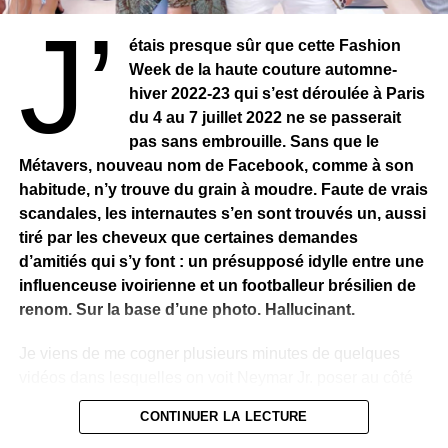
J’
étais presque sûr que cette Fashion
Week de la haute couture automne-
hiver 2022-23 qui s’est déroulée à Paris
du 4 au 7 juillet 2022 ne se passerait
pas sans embrouille. Sans que le
Métavers, nouveau nom de Facebook, comme à son
habitude, n’y trouve du grain à moudre. Faute de vrais
scandales, les internautes s’en sont trouvés un, aussi
tiré par les cheveux que certaines demandes
d’amitiés qui s’y font : un présupposé idylle entre une
influenceuse ivoirienne et un footballeur brésilien de
renom. Sur la base d’une photo. Hallucinant.
Je viens de me cogner plusieurs minutes de quelques
vidéos dans lesquelles on voit Neymar Jr. poser au côté
de Emma Lohoues, l’ancienne copine de DJ Arafat,
CONTINUER LA LECTURE
reconvertie en influenceuse, un statut qui ne veut rien