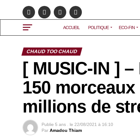
ACCUEIL
POLITIQUE
ECO-FIN
CHAUD TOO CHAUD
[ MUSIC-IN ] –
150 morceaux 
millions de st
Publie
5 ans .
le
22/08/2021 à 16:10
Par
Amadou Thiam