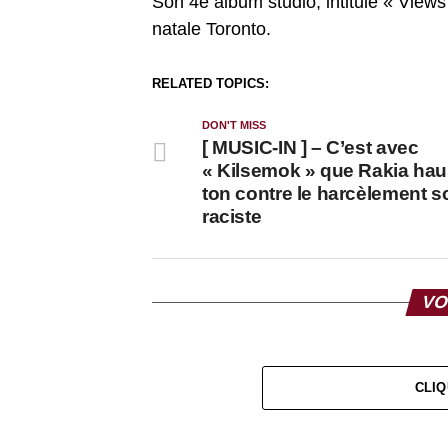
Son 4e album studio, intitulé « View
natale Toronto.
RELATED TOPICS:
DON'T MISS
[ MUSIC-IN ] – C’est avec
« Kilsemok » que Rakia hau
ton contre le harcèlement s
raciste
VO
CLIQ