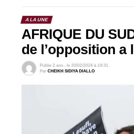
A LA UNE
AFRIQUE DU SUD –
de l’opposition 
Publie
2 ans .
le
20/02/2024 à 19:31
Par
CHEIKH SIDIYA DIALLO