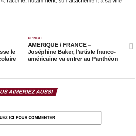
s », raconte, notamment, son attachement à sa ville
UP NEXT
AMERIQUE / FRANCE –
sse le
Joséphine Baker, l’artiste franco-
colaire
américaine va entrer au Panthéon
US AIMERIEZ AUSSI
UEZ ICI POUR COMMENTER