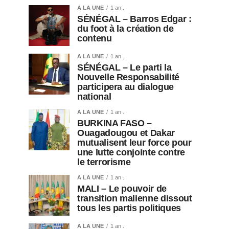
A LA UNE
1 an .
SÉNÉGAL – Barros Edgar :
du foot à la création de
contenu
A LA UNE
1 an .
SÉNÉGAL – Le parti la
Nouvelle Responsabilité
participera au dialogue
national
A LA UNE
1 an .
BURKINA FASO –
Ouagadougou et Dakar
mutualisent leur force pour
une lutte conjointe contre
le terrorisme
A LA UNE
1 an .
MALI – Le pouvoir de
transition malienne dissout
tous les partis politiques
A LA UNE
1 an .