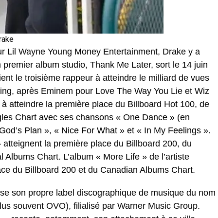
rake
ur Lil Wayne Young Money Entertainment, Drake y a
n premier album studio, Thank Me Later, sort le 14 juin
t le troisième rappeur à atteindre le milliard de vues
Bling, après Eminem pour Love The Way You Lie et Wiz
t à atteindre la première place du Billboard Hot 100, de
ingles Chart avec ses chansons « One Dance » (en
 God’s Plan », « Nice For What » et « In My Feelings ».
atteignent la première place du Billboard 200, du
l Albums Chart. L’album « More Life » de l’artiste
lace du Billboard 200 et du Canadian Albums Chart.
ise son propre label discographique de musique du nom
plus souvent OVO), filialisé par Warner Music Group.