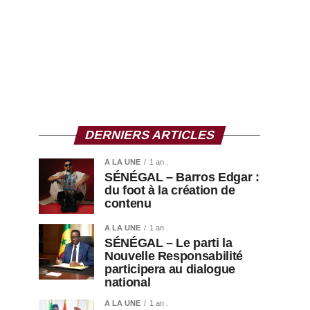
DERNIERS ARTICLES
A LA UNE
1 an .
SÉNÉGAL – Barros Edgar :
du foot à la création de
contenu
A LA UNE
1 an .
SÉNÉGAL – Le parti la
Nouvelle Responsabilité
participera au dialogue
national
A LA UNE
1 an .