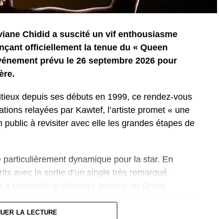
viane Chidid a suscité un vif enthousiasme
çant officiellement la tenue du « Queen
événement prévu le 26 septembre 2026 pour
ère.
tieux depuis ses débuts en 1999, ce rendez-vous
tions relayées par Kawtef, l’artiste promet « une
on public à revisiter avec elle les grandes étapes de
 particulièrement dynamique pour la star. En
ts avec la sortie d’un single très remarqué.
e a rencontré le directeur général du Grand
 « Nuit des Paillettes », confirmant son implication
NUER LA LECTURE