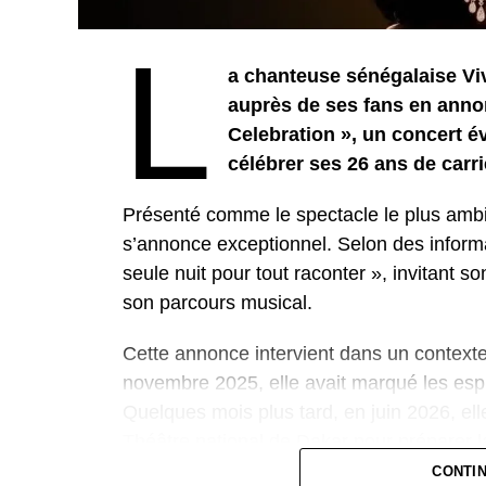
L
a chanteuse sénégalaise Vi
auprès de ses fans en annon
Celebration », un concert 
célébrer ses 26 ans de carri
Présenté comme le spectacle le plus ambi
s’annonce exceptionnel. Selon des informa
seule nuit pour tout raconter », invitant s
son parcours musical.
Cette annonce intervient dans un contexte
novembre 2025, elle avait marqué les espri
Quelques mois plus tard, en juin 2026, ell
Théâtre national de Dakar pour préparer la
dans des projets d’envergure.
CONTI