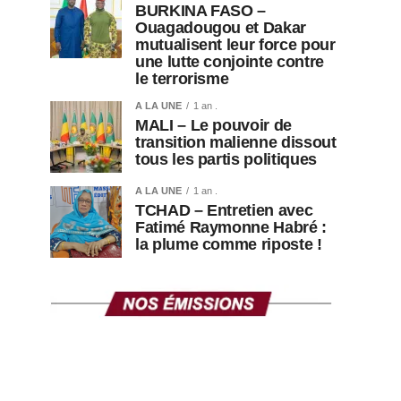
BURKINA FASO –
Ouagadougou et Dakar
mutualisent leur force pour
une lutte conjointe contre
le terrorisme
A LA UNE
1 an .
MALI – Le pouvoir de
transition malienne dissout
tous les partis politiques
A LA UNE
1 an .
TCHAD – Entretien avec
Fatimé Raymonne Habré :
la plume comme riposte !