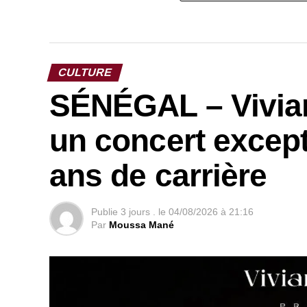
CULTURE
SÉNÉGAL – Vivia
un concert except
ans de carrière
Publie
3 jours .
le
04/08/2026 à 21:16
Par
Moussa Mané