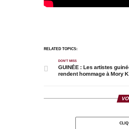
RELATED TOPICS:
DON'T MISS
GUINÉE : Les artistes guin
rendent hommage à Mory K
VO
CLIQ