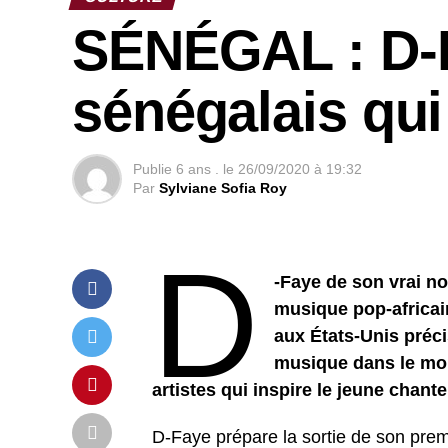
SÉNÉGAL : D-Fa
sénégalais qu
Publie
6 ans .
le
26/09/2020 à 19:32
Par
Sylviane Sofia Roy
D
-Faye de son vrai n
musique pop-africain
aux États-Unis préci
musique dans le mon
artistes qui inspire le jeune chant
D-Faye prépare la sortie de son prem