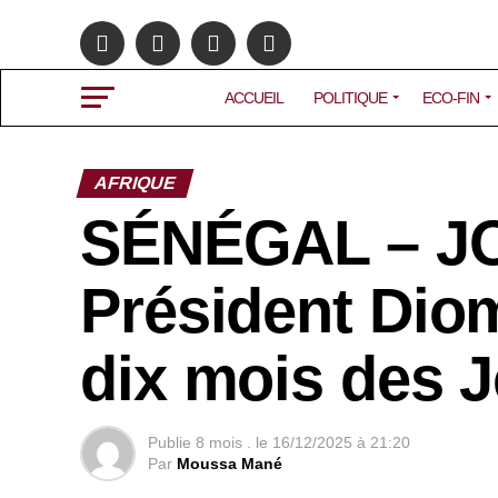
ACCUEIL
POLITIQUE
ECO-FIN
AFRIQUE
SÉNÉGAL – JOJ
Président Diom
dix mois des 
Publie
8 mois .
le
16/12/2025 à 21:20
Par
Moussa Mané