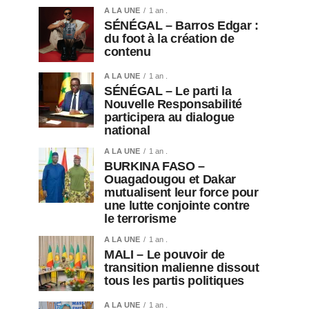
A LA UNE
1 an .
SÉNÉGAL – Barros Edgar :
du foot à la création de
contenu
A LA UNE
1 an .
SÉNÉGAL – Le parti la
Nouvelle Responsabilité
participera au dialogue
national
A LA UNE
1 an .
BURKINA FASO –
Ouagadougou et Dakar
mutualisent leur force pour
une lutte conjointe contre
le terrorisme
A LA UNE
1 an .
MALI – Le pouvoir de
transition malienne dissout
tous les partis politiques
A LA UNE
1 an .