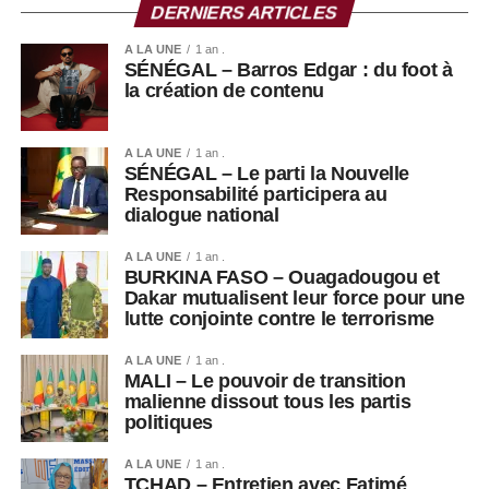
DERNIERS ARTICLES
A LA UNE
1 an .
SÉNÉGAL – Barros Edgar : du foot à
la création de contenu
A LA UNE
1 an .
SÉNÉGAL – Le parti la Nouvelle
Responsabilité participera au
dialogue national
A LA UNE
1 an .
BURKINA FASO – Ouagadougou et
Dakar mutualisent leur force pour une
lutte conjointe contre le terrorisme
A LA UNE
1 an .
MALI – Le pouvoir de transition
malienne dissout tous les partis
politiques
A LA UNE
1 an .
TCHAD – Entretien avec Fatimé