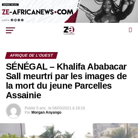
AFRIQUE DE L’OUEST
SÉNÉGAL – Khalifa Ababacar
Sall meurtri par les images de
la mort du jeune Parcelles
Assainie
Publie
5 ans .
le
08/03/2021 à 19:16
Par
Morgan Anyango