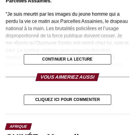
Parcelles Assainies.
“Je suis meurtri par les images du jeune homme qui a
perdu la vie ce matin aux Parcelles Assainies, le drapeau
national à la main. Les brutalités policières et l’usage
disproportionné de la force publique doivent cesser. Je
me réjouis qu’Ousmane Sonko soit rentré chez lui, sain et
sauf. Le combat continue pour exiger la libération
immédiate et sans condition de tous les prisonniers
CONTINUER LA LECTURE
politiques ! La lutte continue pour le rétablissement des
principes fondamentaux d’une République : un
VOUS AIMERIEZ AUSSI
renoncement clair au troisième mandat, des élections
libres et transparentes, une justice indépendante et le
respect de toutes nos libertés fondamentales.
CLIQUEZ ICI POUR COMMENTER
RELATED TOPICS:
UP NEXT
SÉNÉGAL – Ousmane Sonko placé sous contrôle
AFRIQUE
judiciaire