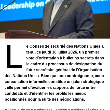
prévue le 7 janvier.
Une nouvelle commission sera prochainement mise en
place pour rédiger les projets de loi nécessaires à ces
amendements constitutionnels, attendus d’ici octobre
2026.
L
Le texte relatif à la limitation des mandats devra suivre un
e Conseil de sécurité des Nations Unies a
processus rigoureux avant d’être soumis à un référendum
tenu, ce jeudi 30 juillet 2026, un premier
national prévu en 2027. Pour être validé, ce scrutin devra
vote d’orientation à bulletins secrets dans
mobiliser au moins 40 % des électeurs inscrits, avec un
le cadre du processus de désignation du
minimum de 75 % de votes favorables.
futur secrétaire général de l’Organisation
des Nations Unies. Bien que non contraignante, cette
consultation informelle constitue un jalon stratégique
: elle permet d’évaluer les rapports de force entre
candidats et d’identifier les profils les mieux
positionnés pour la suite des négociations.