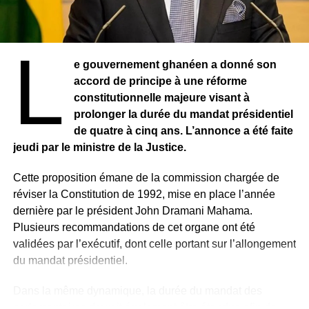
Cependant, son départ a suscité de vives réactions au
sein de l’opposition. Le collectif des Forces Vives de
L
Guinée (FVG), regroupant partis politiques et
e gouvernement ghanéen a donné son
organisations de la société civile, appelle les « patriotes »
accord de principe à une réforme
à « mettre fin à la dictature ».
constitutionnelle majeure visant à
prolonger la durée du mandat présidentiel
Le collectif accuse le régime de gouverner « par la terreur
de quatre à cinq ans. L’annonce a été faite
», dénonçant des atteintes aux libertés publiques, des
jeudi par le ministre de la Justice.
arrestations d’opposants, des disparitions forcées, ainsi
que le musellement de la presse et la dissolution de
Cette proposition émane de la commission chargée de
plusieurs partis politiques. Les FVG contestent également
réviser la Constitution de 1992, mise en place l’année
les dernières élections présidentielle et législatives,
dernière par le président John Dramani Mahama.
qu’elles qualifient de « mascarade ».
Plusieurs recommandations de cet organe ont été
validées par l’exécutif, dont celle portant sur l’allongement
De leur côté, les autorités assurent que les institutions
du mandat présidentiel.
continueront de fonctionner normalement durant
l’absence du président et que les affaires de l’État se
Dans la même dynamique, la durée du mandat des
poursuivront sans interruption.
parlementaires devrait également être étendue afin de