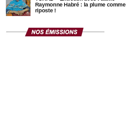
Raymonne Habré : la plume comme
riposte !