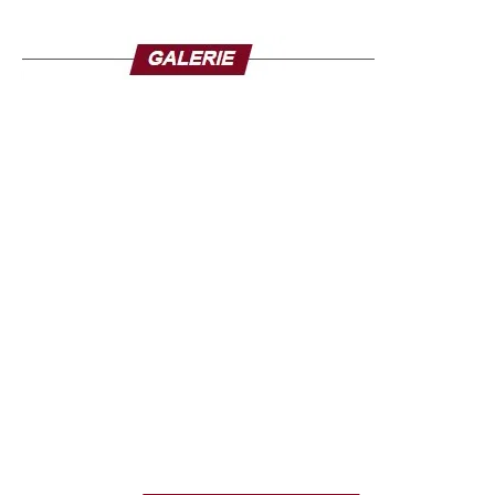
sept défavorables
et
deux sans opinion
. Une
performance qui le place au même niveau que Michelle
Bachelet, elle aussi toujours en lice.
L’ancien chef d’État sénégalais devance toutefois
d’autres prétendants, notamment María Fernanda
Espinosa et Olara Otunnu, confirmant qu’il conserve une
marge de manœuvre dans cette phase préliminaire.
Ce premier scrutin marque le véritable lancement de la
compétition. Plusieurs autres consultations à huis clos
sont prévues dans les semaines à venir, avant que le
Conseil de sécurité ne recommande un candidat à
l’Assemblée générale pour validation finale.