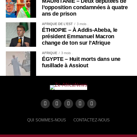
MAURITANIE – Deux députées de
l’opposition condamnées à quatre
ans de prison
AFRIQUE DE L’EST
3 mois .
ÉTHIOPIE – À Addis-Abeba, le
président Emmanuel Macron
change de ton sur l’Afrique
AFRIQUE
3 mois .
ÉGYPTE – Huit morts dans une
fusillade à Assiout
QUI SOMMES-NOUS
CONTACTEZ-NOUS