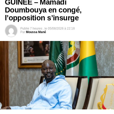
GUINÉE – Mamadi
DON'T MISS
Doumbouya en congé,
SÉNÉGAL – Ousmane Sonko placé sous contrôle
judiciaire
l’opposition s’insurge
Publie
7 heures .
le
05/08/2026 à 22:18
Par
Moussa Mané