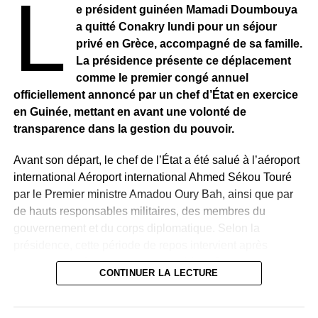
L
e président guinéen Mamadi Doumbouya
a quitté Conakry lundi pour un séjour
privé en Grèce, accompagné de sa famille.
La présidence présente ce déplacement
comme le premier congé annuel
officiellement annoncé par un chef d’État en exercice
en Guinée, mettant en avant une volonté de
transparence dans la gestion du pouvoir.
Avant son départ, le chef de l’État a été salué à l’aéroport
international Aéroport international Ahmed Sékou Touré
par le Premier ministre Amadou Oury Bah, ainsi que par
de hauts responsables militaires, des membres du
gouvernement et du corps diplomatique. Selon la
présidence, cette période de repos intervient après
plusieurs années d’intense activité à la tête du pays et
CONTINUER LA LECTURE
précède la poursuite des réformes engagées.
Quelques heures après le départ présidentiel, le chef