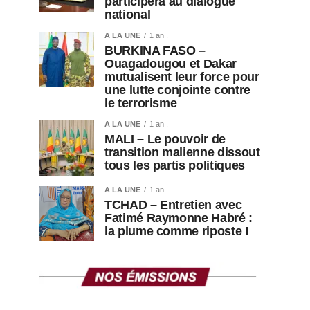
participera au dialogue
national
A LA UNE
1 an .
BURKINA FASO –
Ouagadougou et Dakar
mutualisent leur force pour
une lutte conjointe contre
le terrorisme
A LA UNE
1 an .
MALI – Le pouvoir de
transition malienne dissout
tous les partis politiques
A LA UNE
1 an .
TCHAD – Entretien avec
Fatimé Raymonne Habré :
la plume comme riposte !