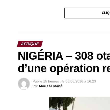
CLIQ
AFRIQUE
NIGÉRIA – 308 ota
d’une opération r
Publie
15 heures .
le
06/08/2026 à 16:23
Par
Moussa Mané