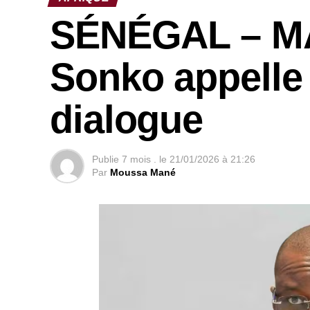
SÉNÉGAL – M
Sonko appelle 
dialogue
Publie
7 mois .
le
21/01/2026 à 21:26
Par
Moussa Mané