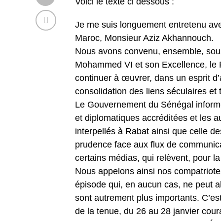
Voici le texte ci dessous :
Je me suis longuement entretenu a
Maroc, Monsieur Aziz Akhannouch.
Nous avons convenu, ensemble, sous 
Mohammed VI et son Excellence, le 
continuer à œuvrer, dans un esprit d’
consolidation des liens séculaires et
Le Gouvernement du Sénégal informe q
et diplomatiques accréditées et les a
interpellés à Rabat ainsi que celle d
prudence face aux flux de communica
certains médias, qui relèvent, pour la
Nous appelons ainsi nos compatriotes
épisode qui, en aucun cas, ne peut a
sont autrement plus importants. C’e
de la tenue, du 26 au 28 janvier cou