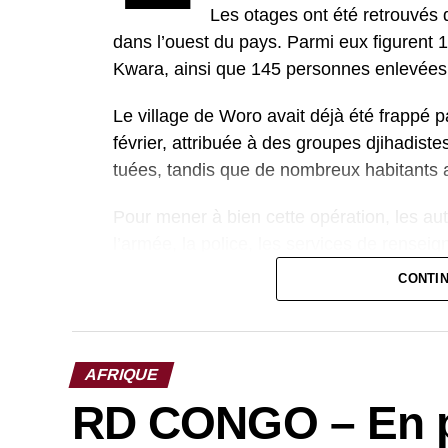
Les otages ont été retrouvés d
dans l’ouest du pays. Parmi eux figurent 1
Kwara, ainsi que 145 personnes enlevées 
Le village de Woro avait déjà été frappé p
février, attribuée à des groupes djihadis
tuées, tandis que de nombreux habitants a
Pour mener à bien cette opération, les aut
l’armée, la police, les services de renseig
le terrorisme. Cette coordination a permis
CONTI
forestière réputée difficile d’accès.
Malgré cette réussite, le Nigeria reste c
contre rançon, en particulier dans les rég
AFRIQUE
RD CONGO – En pl
Les attaques se poursuivent en effet : r
enfants, ont été enlevées dans l’État de Za