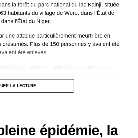
ans la forêt du parc national du lac Kainji, située
63 habitants du village de Woro, dans l’État de
dans l’État du Niger.
ar une attaque particulièrement meurtrière en
tes présumés. Plus de 150 personnes y avaient été
vaient été enlevés.
orités nigérianes ont mobilisé plusieurs forces :
nement ainsi que le Centre national de lutte contre
 de localiser et de libérer les otages dans une zone
NUER LA LECTURE
onfronté à une recrudescence des enlèvements
ions du nord et du centre.
eine épidémie, la
écemment, au moins 52 personnes, dont des
mfara, illustrant la persistance de l’insécurité