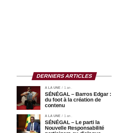
DERNIERS ARTICLES
A LA UNE
1 an .
SÉNÉGAL – Barros Edgar :
du foot à la création de
contenu
A LA UNE
1 an .
SÉNÉGAL – Le parti la
Nouvelle Responsabilité