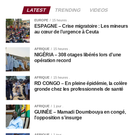
LATEST
TRENDING
VIDEOS
EUROPE
15 heures .
ESPAGNE – Crise migratoire : Les mineurs
au cœur de l’urgence à Ceuta
AFRIQUE
15 heures .
NIGÉRIA – 308 otages libérés lors d’une
opération record
AFRIQUE
15 heures .
RD CONGO – En pleine épidémie, la colère
gronde chez les professionnels de santé
AFRIQUE
1 jour .
GUINÉE – Mamadi Doumbouya en congé,
l’opposition s’insurge
AFRIQUE
1 jour .