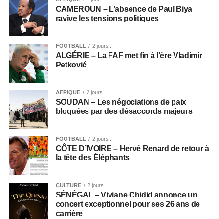
CAMEROUN – L’absence de Paul Biya
ravive les tensions politiques
FOOTBALL
2 jours .
ALGÉRIE – La FAF met fin à l’ère Vladimir
Petković
AFRIQUE
2 jours .
SOUDAN – Les négociations de paix
bloquées par des désaccords majeurs
FOOTBALL
2 jours .
CÔTE D’IVOIRE – Hervé Renard de retour à
la tête des Éléphants
CULTURE
2 jours .
SÉNÉGAL – Viviane Chidid annonce un
concert exceptionnel pour ses 26 ans de
carrière