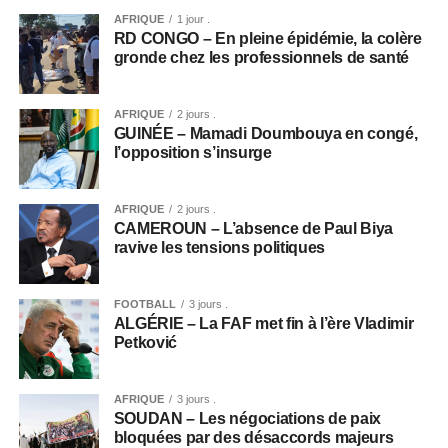
AFRIQUE
1 jour .
RD CONGO – En pleine épidémie, la colère
gronde chez les professionnels de santé
AFRIQUE
2 jours .
GUINÉE – Mamadi Doumbouya en congé,
l’opposition s’insurge
AFRIQUE
2 jours .
CAMEROUN – L’absence de Paul Biya
ravive les tensions politiques
FOOTBALL
3 jours .
ALGÉRIE – La FAF met fin à l’ère Vladimir
Petković
AFRIQUE
3 jours .
SOUDAN – Les négociations de paix
bloquées par des désaccords majeurs