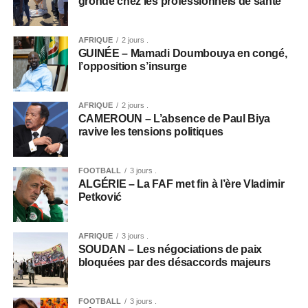
gronde chez les professionnels de santé
AFRIQUE
2 jours .
GUINÉE – Mamadi Doumbouya en congé,
l’opposition s’insurge
AFRIQUE
2 jours .
CAMEROUN – L’absence de Paul Biya
ravive les tensions politiques
FOOTBALL
3 jours .
ALGÉRIE – La FAF met fin à l’ère Vladimir
Petković
AFRIQUE
3 jours .
SOUDAN – Les négociations de paix
bloquées par des désaccords majeurs
FOOTBALL
3 jours .