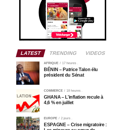
LATEST
TRENDING
VIDEOS
AFRIQUE
17 heures .
BÉNIN – Patrice Talon élu
président du Sénat
COMMERCE
18 heures .
GHANA – L’inflation recule à
4,6 % en juillet
EUROPE
2 jours .
ESPAGNE – Crise migratoire :