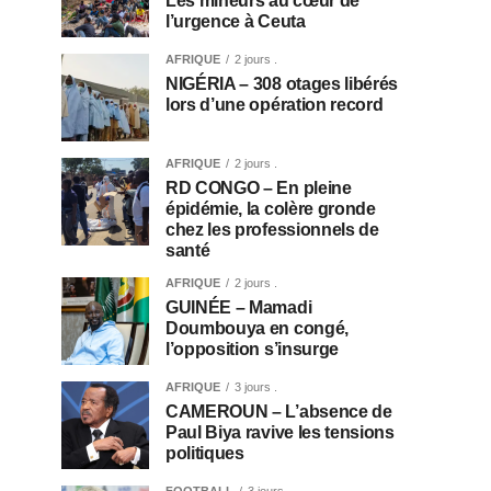
Les mineurs au cœur de
l’urgence à Ceuta
AFRIQUE
2 jours .
NIGÉRIA – 308 otages libérés
lors d’une opération record
AFRIQUE
2 jours .
RD CONGO – En pleine
épidémie, la colère gronde
chez les professionnels de
santé
AFRIQUE
2 jours .
GUINÉE – Mamadi
Doumbouya en congé,
l’opposition s’insurge
AFRIQUE
3 jours .
CAMEROUN – L’absence de
Paul Biya ravive les tensions
politiques
FOOTBALL
3 jours .