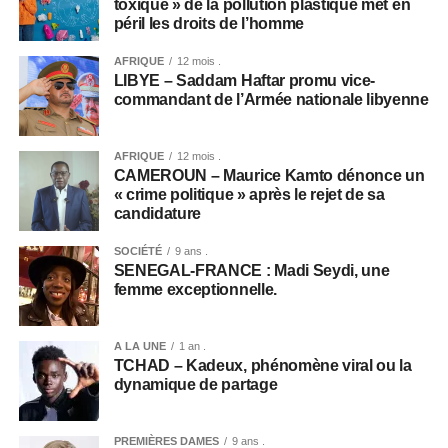
toxique » de la pollution plastique met en
péril les droits de l’homme
AFRIQUE
12 mois .
LIBYE – Saddam Haftar promu vice-
commandant de l’Armée nationale libyenne
AFRIQUE
12 mois .
CAMEROUN – Maurice Kamto dénonce un
« crime politique » après le rejet de sa
candidature
SOCIÉTÉ
9 ans .
SENEGAL-FRANCE : Madi Seydi, une
femme exceptionnelle.
A LA UNE
1 an .
TCHAD – Kadeux, phénomène viral ou la
dynamique de partage
PREMIÈRES DAMES
9 ans .