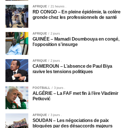
AFRIQUE
21 heures .
RD CONGO – En pleine épidémie, la colère
gronde chez les professionnels de santé
AFRIQUE
2 jours .
GUINÉE – Mamadi Doumbouya en congé,
l’opposition s’insurge
AFRIQUE
2 jours .
CAMEROUN – L’absence de Paul Biya
ravive les tensions politiques
FOOTBALL
3 jours .
ALGÉRIE – La FAF met fin à l’ère Vladimir
Petković
AFRIQUE
3 jours .
SOUDAN – Les négociations de paix
bloquées par des désaccords majeurs