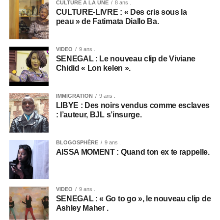
CULTURE A LA UNE
8 ans .
CULTURE-LIVRE : « Des cris sous la
peau » de Fatimata Diallo Ba.
VIDEO
9 ans .
SENEGAL : Le nouveau clip de Viviane
Chidid « Lon kelen ».
IMMIGRATION
9 ans .
LIBYE : Des noirs vendus comme esclaves
: l’auteur, BJL s’insurge.
BLOGOSPHÈRE
9 ans .
AISSA MOMENT : Quand ton ex te rappelle.
VIDEO
9 ans .
SENEGAL : « Go to go », le nouveau clip de
Ashley Maher .