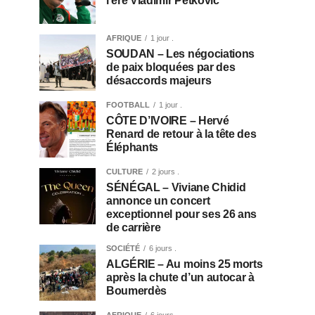
l’ère Vladimir Petković
AFRIQUE
1 jour .
SOUDAN – Les négociations
de paix bloquées par des
désaccords majeurs
FOOTBALL
1 jour .
CÔTE D’IVOIRE – Hervé
Renard de retour à la tête des
Éléphants
CULTURE
2 jours .
SÉNÉGAL – Viviane Chidid
annonce un concert
exceptionnel pour ses 26 ans
de carrière
SOCIÉTÉ
6 jours .
ALGÉRIE – Au moins 25 morts
après la chute d’un autocar à
Boumerdès
AFRIQUE
6 jours .