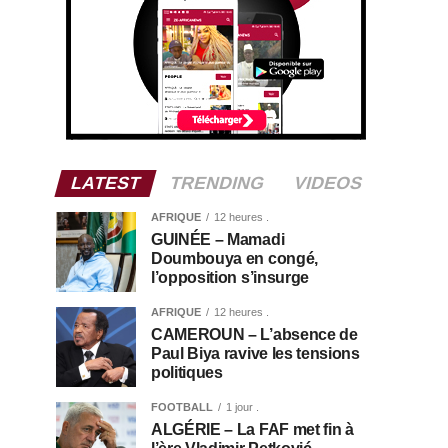
LATEST
TRENDING
VIDEOS
AFRIQUE
12 heures .
GUINÉE – Mamadi
Doumbouya en congé,
l’opposition s’insurge
AFRIQUE
12 heures .
CAMEROUN – L’absence de
Paul Biya ravive les tensions
politiques
FOOTBALL
1 jour .
ALGÉRIE – La FAF met fin à