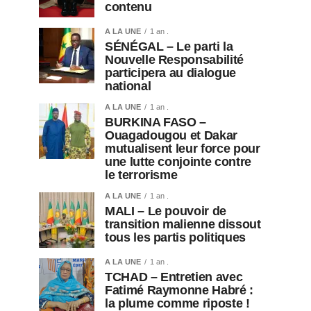
contenu
A LA UNE
1 an .
SÉNÉGAL – Le parti la
Nouvelle Responsabilité
participera au dialogue
national
A LA UNE
1 an .
BURKINA FASO –
Ouagadougou et Dakar
mutualisent leur force pour
une lutte conjointe contre
le terrorisme
A LA UNE
1 an .
MALI – Le pouvoir de
transition malienne dissout
tous les partis politiques
A LA UNE
1 an .
TCHAD – Entretien avec
Fatimé Raymonne Habré :
la plume comme riposte !