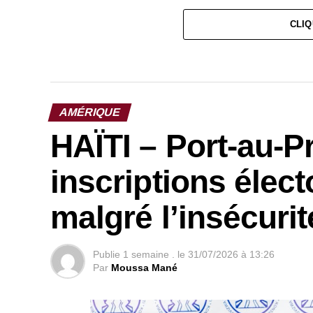
CLIQ
AMÉRIQUE
HAÏTI – Port-au-Pr
inscriptions élec
malgré l’insécurit
Publie
1 semaine .
le
31/07/2026 à 13:26
Par
Moussa Mané