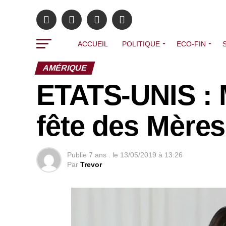
ACCUEIL
POLITIQUE
ECO-FIN
AMÉRIQUE
ETATS-UNIS : 
fête des Mères
Publie
7 ans .
le
13/05/2019 à 13:26
Par
Trevor