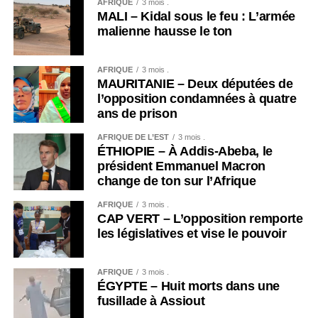
AFRIQUE
3 mois .
MALI – Kidal sous le feu : L’armée
malienne hausse le ton
AFRIQUE
3 mois .
MAURITANIE – Deux députées de
l’opposition condamnées à quatre
ans de prison
AFRIQUE DE L’EST
3 mois .
ÉTHIOPIE – À Addis-Abeba, le
président Emmanuel Macron
change de ton sur l’Afrique
AFRIQUE
3 mois .
CAP VERT – L’opposition remporte
les législatives et vise le pouvoir
AFRIQUE
3 mois .
ÉGYPTE – Huit morts dans une
fusillade à Assiout