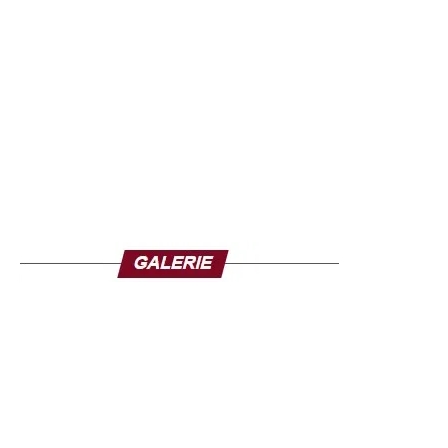
de sécurité envers le président, les institutions et le
peuple guinéen.
Il a également assuré que l’armée restait pleinement
mobilisée pour garantir la stabilité du pays et préserver
son intégrité territoriale, tout en mettant en garde contre
d’éventuelles campagnes de désinformation sur les
réseaux sociaux durant l’absence du chef de l’État.
Cette communication s’inscrit dans un contexte où
l’armée joue un rôle central dans la vie politique
guinéenne depuis le coup d’État de septembre 2021 en
Guinée, qui avait porté Mamadi Doumbouya au pouvoir
après le renversement de l’ancien président Alpha
Condé. Depuis, le général a dirigé la transition avant
d’être élu président en décembre dernier.
Cependant, son départ a suscité de vives réactions au
sein de l’opposition. Le collectif des Forces Vives de