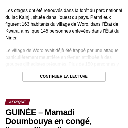
Les otages ont été retrouvés dans la forêt du parc national
du lac Kainji, située dans l’ouest du pays. Parmi eux
figurent 163 habitants du village de Woro, dans l’État de
Kwara, ainsi que 145 personnes enlevées dans l’État du
Niger.
Le village de Woro avait déjà été frappé par une attaque
particulièrement meurtrière en février, attribuée à des
groupes djihadistes présumés. Plus de 150 personnes y
avaient été tuées, tandis que de nombreux habitants
CONTINUER LA LECTURE
avaient été enlevés.
Pour mener à bien cette opération, les autorités
nigérianes ont mobilisé plusieurs forces : l’armée, la
AFRIQUE
police, les services de renseignement ainsi que le Centre
GUINÉE – Mamadi
national de lutte contre le terrorisme. Cette coordination a
permis de localiser et de libérer les otages dans une zone
Doumbouya en congé,
forestière réputée difficile d’accès.