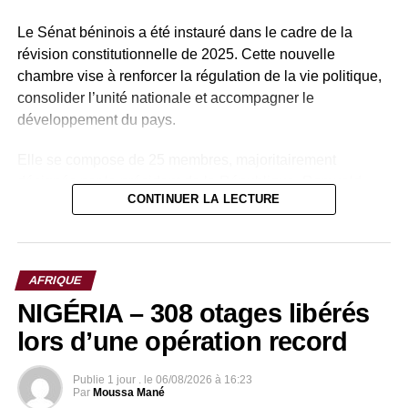
Le Sénat béninois a été instauré dans le cadre de la
révision constitutionnelle de 2025. Cette nouvelle
chambre vise à renforcer la régulation de la vie politique,
consolider l’unité nationale et accompagner le
développement du pays.
Elle se compose de 25 membres, majoritairement
désignés par le président de la République, Romuald
CONTINUER LA LECTURE
Wadagni, auxquels s’ajoutent des membres de droit.
Parmi ces membres de droit figurent plusieurs anciens
présidents du Bénin, notamment Nicéphore Soglo (1991-
AFRIQUE
1996), aujourd’hui âgé de 91 ans, ainsi que Thomas Boni
NIGÉRIA – 308 otages libérés
Yayi (2006-2016).
lors d’une opération record
Patrice Talon, qui a dirigé le pays de 2016 à 2026, rejoint
ainsi cette assemblée avant d’en prendre la présidence,
Publie
1 jour .
le
06/08/2026 à 16:23
marquant un retour rapide aux responsabilités
Par
Moussa Mané