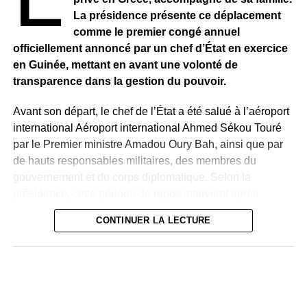
La présidence présente ce déplacement
comme le premier congé annuel
officiellement annoncé par un chef d’État en exercice
en Guinée, mettant en avant une volonté de
transparence dans la gestion du pouvoir.
Avant son départ, le chef de l’État a été salué à l’aéroport
international Aéroport international Ahmed Sékou Touré
par le Premier ministre Amadou Oury Bah, ainsi que par
de hauts responsables militaires, des membres du
gouvernement et du corps diplomatique. Selon la
présidence, cette période de repos intervient après
plusieurs années d’intense activité à la tête du pays et
CONTINUER LA LECTURE
précède la poursuite des réformes engagées.
Quelques heures après le départ présidentiel, le chef
d’état-major des forces armées, le général Ibrahima Sory
Bangoura, a publié un communiqué pour rassurer
l’opinion. Il a réaffirmé la loyauté des forces de défense et