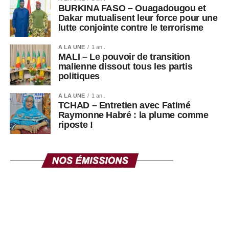
retour à un ordre constitutionnel pleinement démocratique
BURKINA FASO – Ouagadougou et
Dakar mutualisent leur force pour une
continuent d’alimenter le débat public.
lutte conjointe contre le terrorisme
A LA UNE
1 an .
MALI – Le pouvoir de transition
malienne dissout tous les partis
politiques
A LA UNE
1 an .
TCHAD – Entretien avec Fatimé
Raymonne Habré : la plume comme
riposte !