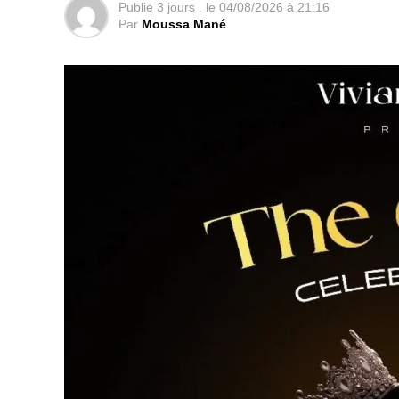
Publie
3 jours .
le
04/08/2026 à 21:16
Par
Moussa Mané