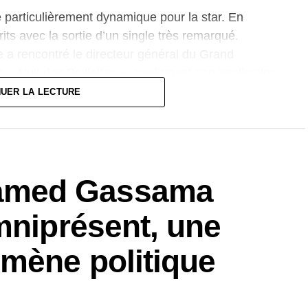
 particulièrement dynamique pour la star. En
ts avec la sortie d’un single très remarqué.
e a rencontré le directeur général du Grand
 « Nuit des Paillettes », confirmant son implication
NUER LA LECTURE
tape symbolique pour l’artiste, qui s’est imposée
re de la musique sénégalaise et ouest-africaine.
t, célébrant plus d’un quart de siècle de succès et
amed Gassama
mniprésent, une
mène politique