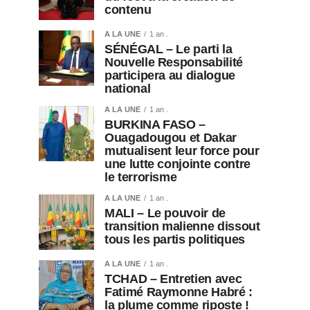
contenu
A LA UNE
1 an .
SÉNÉGAL – Le parti la
Nouvelle Responsabilité
participera au dialogue
national
A LA UNE
1 an .
BURKINA FASO –
Ouagadougou et Dakar
mutualisent leur force pour
une lutte conjointe contre
le terrorisme
A LA UNE
1 an .
MALI – Le pouvoir de
transition malienne dissout
tous les partis politiques
A LA UNE
1 an .
TCHAD – Entretien avec
Fatimé Raymonne Habré :
la plume comme riposte !