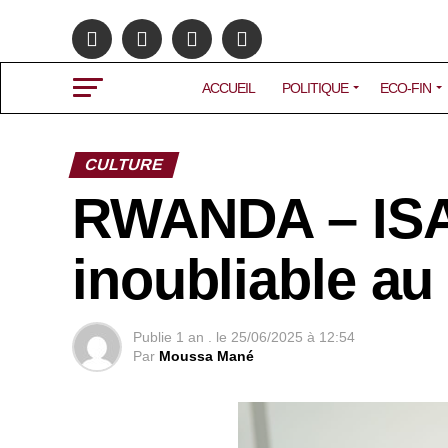
ACCUEIL
POLITIQUE
ECO-FIN
CULTURE
RWANDA – IS
inoubliable au
Publie
1 an .
le
25/06/2025 à 12:54
Par
Moussa Mané