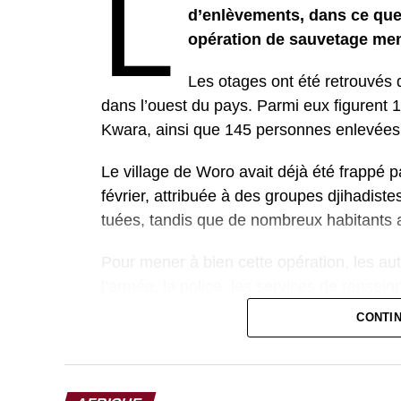
L
d’enlèvements, dans ce que
opération de sauvetage men
Les otages ont été retrouvés d
dans l’ouest du pays. Parmi eux figurent 1
Kwara, ainsi que 145 personnes enlevées 
Le village de Woro avait déjà été frappé p
février, attribuée à des groupes djihadis
tuées, tandis que de nombreux habitants a
Pour mener à bien cette opération, les aut
l’armée, la police, les services de renseig
le terrorisme. Cette coordination a permis
CONTI
forestière réputée difficile d’accès.
Malgré cette réussite, le Nigeria reste c
contre rançon, en particulier dans les rég