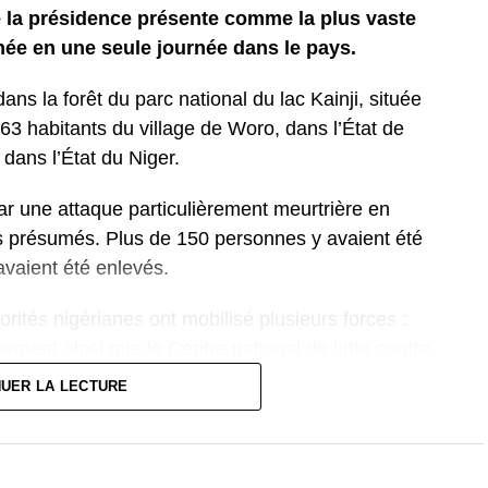
 la présidence présente comme la plus vaste
ée en une seule journée dans le pays.
ans la forêt du parc national du lac Kainji, située
63 habitants du village de Woro, dans l’État de
dans l’État du Niger.
ar une attaque particulièrement meurtrière en
tes présumés. Plus de 150 personnes y avaient été
vaient été enlevés.
orités nigérianes ont mobilisé plusieurs forces :
nement ainsi que le Centre national de lutte contre
 de localiser et de libérer les otages dans une zone
NUER LA LECTURE
onfronté à une recrudescence des enlèvements
ions du nord et du centre.