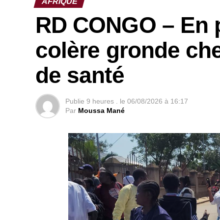
AFRIQUE
RD CONGO – En pl
Les attaques se poursuivent en effet : r
enfants, ont été enlevées dans l’État de Za
colère gronde che
dans le pays.
de santé
Publie
9 heures .
le
06/08/2026 à 16:17
Par
Moussa Mané