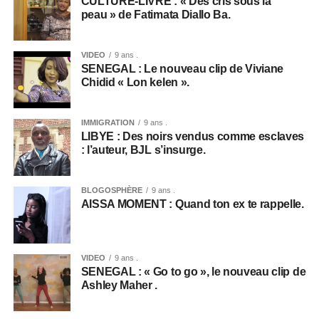
CULTURE-LIVRE : « Des cris sous la
peau » de Fatimata Diallo Ba.
VIDEO
9 ans .
SENEGAL : Le nouveau clip de Viviane
Chidid « Lon kelen ».
IMMIGRATION
9 ans .
LIBYE : Des noirs vendus comme esclaves
: l’auteur, BJL s’insurge.
BLOGOSPHÈRE
9 ans .
AISSA MOMENT : Quand ton ex te rappelle.
VIDEO
9 ans .
SENEGAL : « Go to go », le nouveau clip de
Ashley Maher .