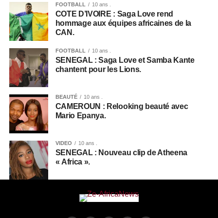
FOOTBALL
10 ans .
COTE D’IVOIRE : Saga Love rend
hommage aux équipes africaines de la
CAN.
FOOTBALL
10 ans .
SENEGAL : Saga Love et Samba Kante
chantent pour les Lions.
BEAUTÉ
10 ans .
CAMEROUN : Relooking beauté avec
Mario Epanya.
VIDEO
10 ans .
SENEGAL : Nouveau clip de Atheena
« Africa ».