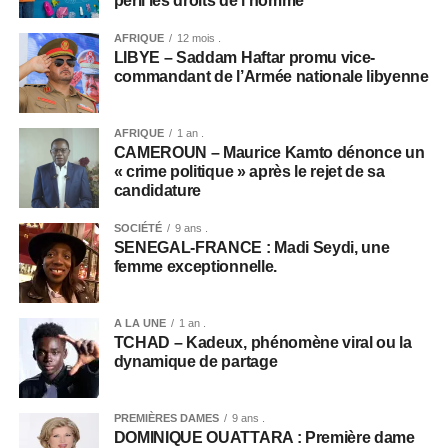
péril les droits de l’homme
AFRIQUE
12 mois .
LIBYE – Saddam Haftar promu vice-
commandant de l’Armée nationale libyenne
AFRIQUE
1 an .
CAMEROUN – Maurice Kamto dénonce un
« crime politique » après le rejet de sa
candidature
SOCIÉTÉ
9 ans .
SENEGAL-FRANCE : Madi Seydi, une
femme exceptionnelle.
A LA UNE
1 an .
TCHAD – Kadeux, phénomène viral ou la
dynamique de partage
PREMIÈRES DAMES
9 ans .
DOMINIQUE OUATTARA : Première dame