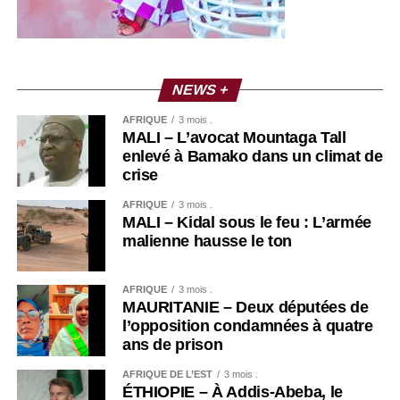
NEWS +
AFRIQUE
3 mois .
MALI – L’avocat Mountaga Tall
enlevé à Bamako dans un climat de
crise
AFRIQUE
3 mois .
MALI – Kidal sous le feu : L’armée
malienne hausse le ton
AFRIQUE
3 mois .
MAURITANIE – Deux députées de
l’opposition condamnées à quatre
ans de prison
AFRIQUE DE L’EST
3 mois .
ÉTHIOPIE – À Addis-Abeba, le