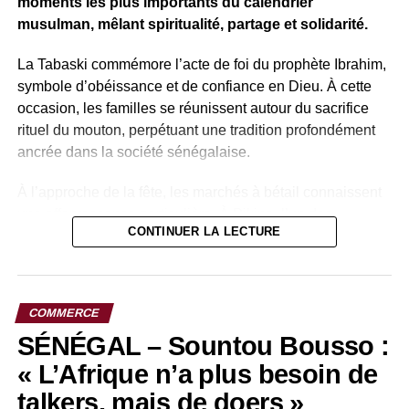
moments les plus importants du calendrier
redressement engagé par le gouvernement suit une
musulman, mêlant spiritualité, partage et solidarité.
trajectoire favorable.
La Tabaski commémore l’acte de foi du prophète Ibrahim,
symbole d’obéissance et de confiance en Dieu. À cette
occasion, les familles se réunissent autour du sacrifice
rituel du mouton, perpétuant une tradition profondément
ancrée dans la société sénégalaise.
À l’approche de la fête, les marchés à bétail connaissent
une effervescence particulière. À Pikine, l’un des
CONTINUER LA LECTURE
principaux pôles commerciaux de la banlieue dakaroise,
vendeurs et acheteurs se croisent quotidiennement dans
une ambiance animée. Les enclos se remplissent de
moutons venus de différentes régions du pays, tandis que
COMMERCE
les familles s’activent pour trouver l’animal qui
SÉNÉGAL – Sountou Bousso :
accompagnera cette célébration.
« L’Afrique n’a plus besoin de
talkers, mais de doers »