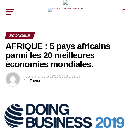
ECONOMIE
AFRIQUE : 5 pays africains
parmi les 20 meilleures
économies mondiales.
Publie
7 ans .
le
23/10/2019 à 18:56
Par
Trevor