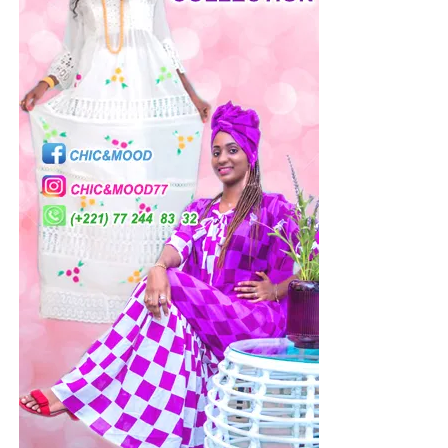
une Afrique plus pragmatique, tournée vers l’action et les
résultats. « L’Afrique n’a plus besoin de talkers, elle a
besoin de doers », insiste-t-il. À travers ses projets, il
défend une approche fondée sur l’ancrage territorial,
l’emploi local et la montée en compétence des talents
africains. Pour lui, le développement du continent passera
avant tout par la capacité des Africains à créer eux-
mêmes les solutions adaptées à leurs réalités. Et dans
cette dynamique, une conviction semble guider chacune
de ses prises de parole : le futur du continent se
construira sur le terrain, à travers des actions concrètes. «
2050 commence maintenant. »