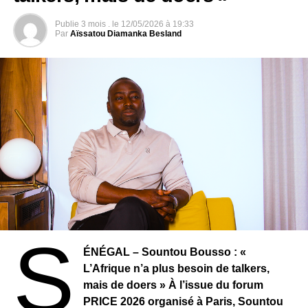
Publie
3 mois .
le
12/05/2026 à 19:33
Par
Aïssatou Diamanka Besland
Parmi les acteurs engagés dans ces préparatifs figurent
Hamza Thiam et Mame Biram Diouf, deux vendeurs de
moutons bien connus à Pikine. Depuis plusieurs
semaines, ils sont mobilisés pour répondre à la forte
demande. Accueil des clients, conseils sur le choix des
bêtes, entretien des animaux et organisation de la vente :
S
leur quotidien est rythmé par les exigences de cette
ÉNÉGAL – Sountou Bousso : «
période cruciale.
L’Afrique n’a plus besoin de talkers,
mais de doers » À l’issue du forum
Pour ces commerçants, la Tabaski représente bien plus
PRICE 2026 organisé à Paris, Sountou
qu’une activité économique. C’est également un moment