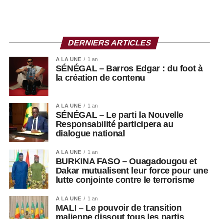
DERNIERS ARTICLES
A LA UNE
1 an .
SÉNÉGAL – Barros Edgar : du foot à
la création de contenu
A LA UNE
1 an .
SÉNÉGAL – Le parti la Nouvelle
Responsabilité participera au
dialogue national
A LA UNE
1 an .
BURKINA FASO – Ouagadougou et
Dakar mutualisent leur force pour une
lutte conjointe contre le terrorisme
A LA UNE
1 an .
MALI – Le pouvoir de transition
malienne dissout tous les partis