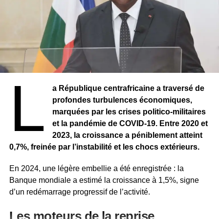
• la pêche
• l’artisanat
• la santé
Des milliards de FCFA de garanties ont été mobilisés,
illustrant l’impact du dispositif sur le tissu économique
national.
L
a République centrafricaine a traversé de
Un accompagnement dédié à la diaspora
profondes turbulences économiques,
marquées par les crises politico-militaires
Le FONGIP accorde également une attention particulière
et la pandémie de COVID-19. Entre 2020 et
aux Sénégalais de la diaspora. L’objectif est de les
2023, la croissance a péniblement atteint
encourager à investir au Sénégal, en leur offrant des
0,7%, freinée par l’instabilité et les chocs extérieurs.
solutions de financement sécurisées.
En 2024, une légère embellie a été enregistrée : la
Les projets financés doivent toutefois être réalisés
Banque mondiale a estimé la croissance à 1,5%, signe
sur le territoire national.
d’un redémarrage progressif de l’activité.
Des critères d’accès structurés
Les moteurs de la reprise