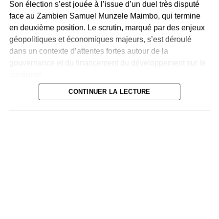
Son élection s’est jouée à l’issue d’un duel très disputé
contre la mauvaise gouvernance et la valorisation du
face au Zambien Samuel Munzele Maimbo, qui termine
potentiel agricole et minier seront déterminants pour sortir
en deuxième position. Le scrutin, marqué par des enjeux
le pays du cercle vicieux de la précarité.
géopolitiques et économiques majeurs, s’est déroulé
dans un contexte d’attentes fortes autour de la
gouvernance et du financement du développement sur le
continent.
CONTINUER LA LECTURE
Le Sénégalais Amadou Hott, longtemps perçu comme
l’un des favoris, termine à la troisième place, suivi par la
Sud-Africaine Bajabulile Swazi Tshabalala. Malgré des
soutiens diplomatiques notables, notamment pour Hott, la
dynamique en faveur de Sidi Ould Tah s’est imposée
dans les derniers tours.
Ancien ministre et directeur général de la Banque Arabe
pour le Développement Économique en Afrique (BADEA),
Sidi Ould Tah est reconnu pour son expérience et sa
vision stratégique. Il prendra officiellement ses fonctions