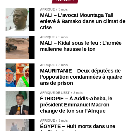
AFRIQUE
3 mois .
MALI – L’avocat Mountaga Tall
enlevé à Bamako dans un climat de
crise
AFRIQUE
3 mois .
MALI – Kidal sous le feu : L’armée
malienne hausse le ton
AFRIQUE
3 mois .
MAURITANIE – Deux députées de
l’opposition condamnées à quatre
ans de prison
AFRIQUE DE L’EST
3 mois .
ÉTHIOPIE – À Addis-Abeba, le
président Emmanuel Macron
change de ton sur l’Afrique
AFRIQUE
3 mois .
ÉGYPTE – Huit morts dans une