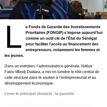
« Classée 99ème sur 180 pays, la Côte d’Ivoire peut donc
se réjouir d’avoir gagné 06 places en passant du 105e en
2021 au 99e rang en seulement douze mois », précise le
L
communiqué de presse.
e Fonds de Garantie des Investissements
L’ICHA est un forum mondial qui rassemble des praticiens
Prioritaires (FONGIP) s’impose aujourd’hui
de la lutte contre la corruption de plus de 100 pays,
comme un outil clé de l’État du Sénégal
représentant à la fois des économies avancées et des
pour faciliter l’accès au financement des
nations en développement, pour analyser les
entrepreneurs, notamment les femmes et
développements nationaux et mondiaux liés à la lutte
les jeunes.
contre la corruption et pour échanger connaissances et
bonnes pratiques essentielles à l’avancement de son
Dans un entretien, l’administratrice générale, Ndèye
agenda.
Fatou Mbodj Diattara, a mis en lumière le rôle central de
cette structure dans le soutien à l’entrepreneuriat et au
Source : Abidjan.net
développement économique.
Lever le principal obstacle : la garantie
RELATED TOPICS:
UP NEXT
L’accès au financement reste un défi majeur pour les