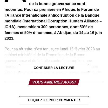
de la bonne gouvernance sont
reconnus. Pour sa première en Afrique, le Forum de
l’Alliance Internationale anticorruption de la Banque
mondiale (International Corruption Hunters Alliance –
ICHA), rassemblera 300 personnes, dont 50% de
femmes et 50% d’hommes, à Abidjan, du 14 au 16 juin
2023.
Pour sa réussite, s’est tenue, ce lundi 13 février 2023 au
cabinet ministériel de la Promotion de la Bonne
gouvernance et de la Lutte contre la corruption, une
réunion de travail co-présidée par le ministre Épiphane
CONTINUER LA LECTURE
Zoro avec le comité de pilotage pour la préparation dudit
Forum. La Banque mondiale y a participé par
VOUS AIMERIEZ AUSSI
visioconférence.
« L’ICHA viendra rehausser l’image de notre pays qui
s’est hissée au rang des nations les moins corrompues
CLIQUEZ ICI POUR COMMENTER
selon le dernier rapport de l’indice de perception de la