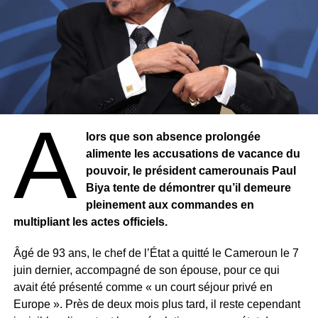
guinéenne depuis le coup d’État de septembre 2021 en
Guinée, qui avait porté Mamadi Doumbouya au pouvoir
après le renversement de l’ancien président Alpha
Condé. Depuis, le général a dirigé la transition avant
d’être élu président en décembre dernier.
Cependant, son départ a suscité de vives réactions au
A
sein de l’opposition. Le collectif des Forces Vives de
lors que son absence prolongée
Guinée (FVG), regroupant partis politiques et
alimente les accusations de vacance du
organisations de la société civile, appelle les « patriotes »
pouvoir, le président camerounais Paul
à « mettre fin à la dictature ».
Biya tente de démontrer qu’il demeure
pleinement aux commandes en
Le collectif accuse le régime de gouverner « par la terreur
multipliant les actes officiels.
», dénonçant des atteintes aux libertés publiques, des
arrestations d’opposants, des disparitions forcées, ainsi
Âgé de 93 ans, le chef de l’État a quitté le Cameroun le 7
que le musellement de la presse et la dissolution de
juin dernier, accompagné de son épouse, pour ce qui
plusieurs partis politiques. Les FVG contestent également
avait été présenté comme « un court séjour privé en
les dernières élections présidentielle et législatives,
Europe ». Près de deux mois plus tard, il reste cependant
qu’elles qualifient de « mascarade ».