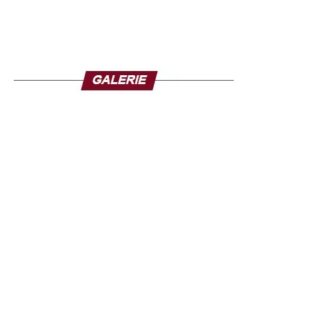
Obeid, capitale du Kordofan du Nord, à Khartoum, malgré
une intensification des attaques de drones menées par
les RSF.
Malgré ces évolutions, les perspectives d’une trêve
restent incertaines. Les médiateurs espèrent qu’un
cessez-le-feu permettrait d’améliorer l’accès humanitaire
et de poser les bases d’un dialogue plus constructif. Mais
la poursuite des combats sur plusieurs fronts compromet
ces efforts.
Pour l’analyste Abdolmoniem Abuidrees, les récents
affrontements ont redessiné les équilibres militaires et
renforcé l’intransigeance des deux camps, rendant peu
probable toute concession à court terme.
Depuis avril 2023, le conflit entre les SAF et les RSF a
causé des dizaines de milliers de morts et entraîné le
déplacement de millions de personnes. Selon