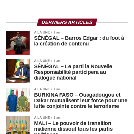
l’Organisation des Nations unies, près de 33,7 millions de
personnes auront besoin d’une aide humanitaire cette
année, illustrant l’ampleur de la crise.
DERNIERS ARTICLES
A LA UNE
1 an .
SÉNÉGAL – Barros Edgar : du foot à
la création de contenu
A LA UNE
1 an .
SÉNÉGAL – Le parti la Nouvelle
Responsabilité participera au
dialogue national
A LA UNE
1 an .
BURKINA FASO – Ouagadougou et
Dakar mutualisent leur force pour une
lutte conjointe contre le terrorisme
A LA UNE
1 an .
MALI – Le pouvoir de transition
malienne dissout tous les partis