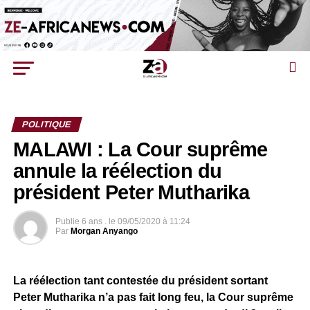
POLITIQUE
MALAWI : La Cour suprême
annule la réélection du
président Peter Mutharika
Publie
6 ans .
le
09/05/2020 à 11:24
Par
Morgan Anyango
La réélection tant contestée du président sortant
Peter Mutharika n’a pas fait long feu, la Cour suprême