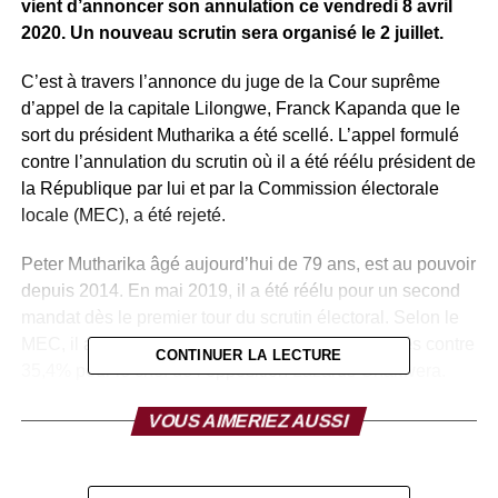
vient d’annoncer son annulation ce vendredi 8 avril
2020. Un nouveau scrutin sera organisé le 2 juillet.
C’est à travers l’annonce du juge de la Cour suprême
d’appel de la capitale Lilongwe, Franck Kapanda que le
sort du président Mutharika a été scellé. L’appel formulé
contre l’annulation du scrutin où il a été réélu président de
la République par lui et par la Commission électorale
locale (MEC), a été rejeté.
Peter Mutharika âgé aujourd’hui de 79 ans, est au pouvoir
depuis 2014. En mai 2019, il a été réélu pour un second
mandat dès le premier tour du scrutin électoral. Selon le
MEC, il avait obtenu 38,5% des suffrages exprimés contre
CONTINUER LA LECTURE
35,4% pour le chef de l’opposition Lazarus Chakwera.
Des résultats qui ont été immédiatement contestés par
VOUS AIMERIEZ AUSSI
l’opposition. Cette dernière avait saisi la Cour
constitutionnelle qui avait fini par annuler la victoire de