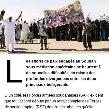
défense.
Malgré ces actes, le gouvernement assure qu’il n’y a
aucune inquiétude à avoir quant à l’état de santé du
président et évoque un retour imminent au pays.
L
es efforts de paix engagés au Soudan
sous médiation américaine se heurtent à
de nouvelles difficultés, en raison des
profondes divergences entre les deux
principaux belligérants.
D’un côté, les Forces armées soudanaises (SAF) exigent
que tout accord débute par un retrait complet des Forces
de soutien rapide (RSF) des zones urbaines qu’elles