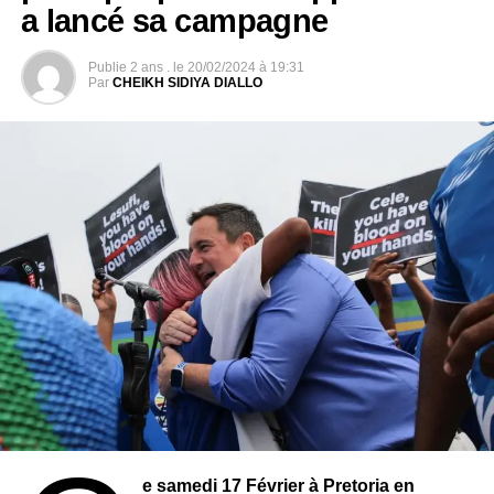
a lancé sa campagne
anglaises de la Namibie. Enfin, au niveau international,
l’entrée de la République du Congo comme membre non
Publie
2 ans .
le
20/02/2024 à 19:31
permanent du Conseil de Sécurité des Nations unies et
Par
CHEIKH SIDIYA DIALLO
l’instauration à l’Unesco en 2000, de la Délégation
Permanente, afin de permettre au pays, de participer dans
la conception des programmes d’éducation, de recherche
et de culture en faveur de la sous-région d’Afrique
centrale.
e samedi 17 Février à Pretoria en