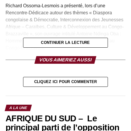
Richard Ossoma-Lesmois a présenté, lors d’une
Rencontre-Dédicace autour des thèmes « Diaspora
congolaise & Démocratie, Interconnexion des Jeunesses
Afrique – Caraïbes, Culture & Développement au Congo-
Brazzaville », son ouvrage intitulé Antoine Ndinga Oba :
Homme de terroir, éducateur, diplomate, africanité au
CONTINUER LA LECTURE
Congo-Brazzaville.
VOUS AIMERIEZ AUSSI
L’auteur y décrit l’histoire des meilleurs moments de la
réforme du système éducatif congolais de 1977 à 1990
dans le difficile équilibre à trouver entre l’école du parti
unique, les régimes autoritaires et l’adaptation des
CLIQUEZ ICI POUR COMMENTER
programmes d’éducation et de culture aux exigences de
la modernité et de développement socio-économique.
L’implication du Congo-Brazzaville dans la lutte des
A LA UNE
peuples opprimés d’Afrique australe avec la création du
AFRIQUE DU SUD – Le
fonds Africa, le soutien au mouvement de la Swapo et la
participation active à l’action panafricaine en faveur de la
principal parti de l’opposition
libération de Nelson Mandela, le retrait des troupes