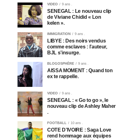
VIDEO
9 ans .
SENEGAL : Le nouveau clip
de Viviane Chidid « Lon
kelen ».
IMMIGRATION
9 ans .
LIBYE : Des noirs vendus
comme esclaves : l’auteur,
BJL s’insurge.
BLOGOSPHÈRE
9 ans .
AISSA MOMENT : Quand ton
ex te rappelle.
VIDEO
9 ans .
SENEGAL : « Go to go », le
nouveau clip de Ashley Maher
.
FOOTBALL
10 ans .
COTE D’IVOIRE : Saga Love
rend hommage aux équipes