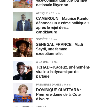
vice-commandant de l’Armée
nationale libyenne
AFRIQUE
12 mois .
CAMEROUN – Maurice Kamto
dénonce un « crime politique »
après le rejet de sa
candidature
SOCIÉTÉ
9 ans .
SENEGAL-FRANCE : Madi
Seydi, une femme
exceptionnelle.
A LA UNE
1 an .
TCHAD – Kadeux, phénomène
viral ou la dynamique de
partage
PREMIÈRES DAMES
9 ans .
DOMINIQUE OUATTARA :
Première dame de la Côte
d’Ivoire.