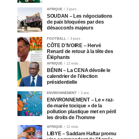
AFRIQUE
3 jours .
SOUDAN – Les négociations
de paix bloquées par des
désaccords majeurs
FOOTBALL
3 jours .
CÔTE D’IVOIRE – Hervé
Renard de retour à la tête des
Éléphants
AFRIQUE
12 mois .
BÉNIN – La CENA dévoile le
calendrier de l’élection
présidentielle
ENVIRONNEMENT
3 ans .
ENVIRONNEMENT – Le « raz-
de-marée toxique » de la
pollution plastique met en péril
les droits de l’homme
AFRIQUE
12 mois .
LIBYE – Saddam Haftar promu