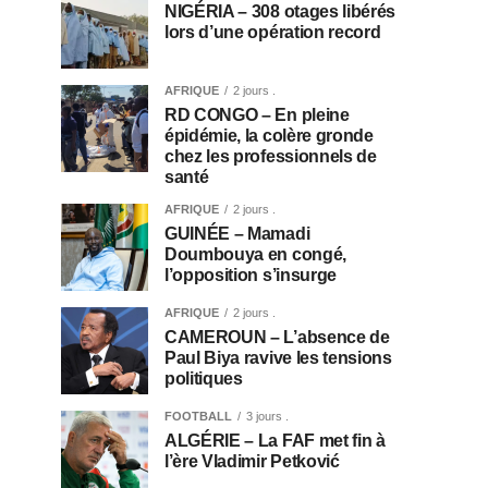
NIGÉRIA – 308 otages libérés
lors d’une opération record
AFRIQUE
2 jours .
RD CONGO – En pleine
épidémie, la colère gronde
chez les professionnels de
santé
AFRIQUE
2 jours .
GUINÉE – Mamadi
Doumbouya en congé,
l’opposition s’insurge
AFRIQUE
2 jours .
CAMEROUN – L’absence de
Paul Biya ravive les tensions
politiques
FOOTBALL
3 jours .
ALGÉRIE – La FAF met fin à
l’ère Vladimir Petković