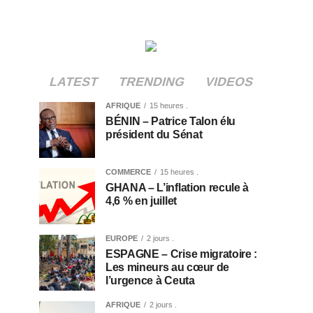
LATEST
TRENDING
VIDEOS
AFRIQUE
15 heures .
BÉNIN – Patrice Talon élu
président du Sénat
COMMERCE
15 heures .
GHANA – L’inflation recule à
4,6 % en juillet
EUROPE
2 jours .
ESPAGNE – Crise migratoire :
Les mineurs au cœur de
l’urgence à Ceuta
AFRIQUE
2 jours .