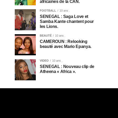
africaines de la CAN.
FOOTBALL
10 ans .
SENEGAL : Saga Love et
Samba Kante chantent pour
les Lions.
BEAUTÉ
10 ans .
CAMEROUN : Relooking
beauté avec Mario Epanya.
VIDEO
10 ans .
SENEGAL : Nouveau clip de
Atheena « Africa ».