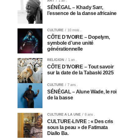
ART
1 an .
SÉNÉGAL – Khady Sarr,
l’essence de la danse africaine
CULTURE
10 mois .
CÔTE D’IVOIRE – Dopelym,
symbole d’une unité
générationnelle
RELIGION
1 an .
CÔTE D’IVOIRE – Tout savoir
sur la date de la Tabaski 2025
CULTURE
7 ans .
SÉNÉGAL – Alune Wade, le roi
de la basse
CULTURE A LA UNE
8 ans .
CULTURE-LIVRE : « Des cris
sous la peau » de Fatimata
Diallo Ba.