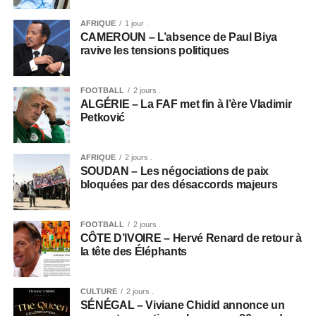
AFRIQUE
1 jour .
CAMEROUN – L’absence de Paul Biya
ravive les tensions politiques
FOOTBALL
2 jours .
ALGÉRIE – La FAF met fin à l’ère Vladimir
Petković
AFRIQUE
2 jours .
SOUDAN – Les négociations de paix
bloquées par des désaccords majeurs
FOOTBALL
2 jours .
CÔTE D’IVOIRE – Hervé Renard de retour à
la tête des Éléphants
CULTURE
2 jours .
SÉNÉGAL – Viviane Chidid annonce un