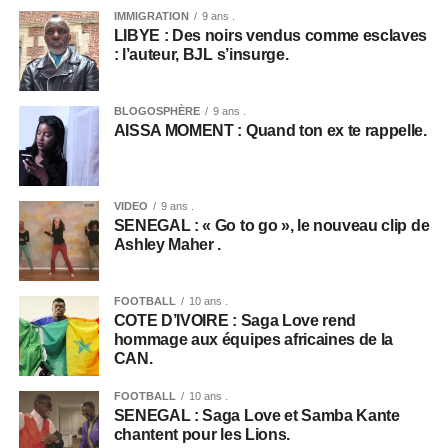
IMMIGRATION
9 ans .
LIBYE : Des noirs vendus comme esclaves
: l’auteur, BJL s’insurge.
BLOGOSPHÈRE
9 ans .
AISSA MOMENT : Quand ton ex te rappelle.
VIDEO
9 ans .
SENEGAL : « Go to go », le nouveau clip de
Ashley Maher .
FOOTBALL
10 ans .
COTE D’IVOIRE : Saga Love rend
hommage aux équipes africaines de la
CAN.
FOOTBALL
10 ans .
SENEGAL : Saga Love et Samba Kante
chantent pour les Lions.