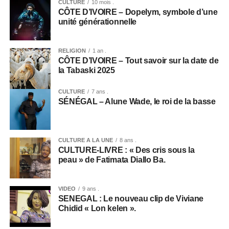
CULTURE
10 mois .
CÔTE D’IVOIRE – Dopelym, symbole d’une
unité générationnelle
RELIGION
1 an .
CÔTE D’IVOIRE – Tout savoir sur la date de
la Tabaski 2025
CULTURE
7 ans .
SÉNÉGAL – Alune Wade, le roi de la basse
CULTURE A LA UNE
8 ans .
CULTURE-LIVRE : « Des cris sous la
peau » de Fatimata Diallo Ba.
VIDEO
9 ans .
SENEGAL : Le nouveau clip de Viviane
Chidid « Lon kelen ».