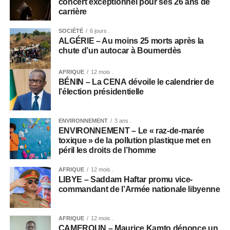
concert exceptionnel pour ses 26 ans de
carrière
SOCIÉTÉ
6 jours .
ALGÉRIE – Au moins 25 morts après la
chute d’un autocar à Boumerdès
AFRIQUE
12 mois .
BÉNIN – La CENA dévoile le calendrier de
l’élection présidentielle
ENVIRONNEMENT
3 ans .
ENVIRONNEMENT – Le « raz-de-marée
toxique » de la pollution plastique met en
péril les droits de l’homme
AFRIQUE
12 mois .
LIBYE – Saddam Haftar promu vice-
commandant de l’Armée nationale libyenne
AFRIQUE
12 mois .
CAMEROUN – Maurice Kamto dénonce un