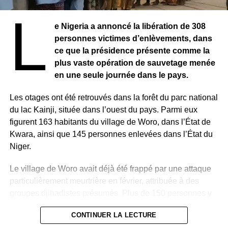
L
e Nigeria a annoncé la libération de 308
personnes victimes d’enlèvements, dans
ce que la présidence présente comme la
plus vaste opération de sauvetage menée
en une seule journée dans le pays.
Les otages ont été retrouvés dans la forêt du parc national
du lac Kainji, située dans l’ouest du pays. Parmi eux
figurent 163 habitants du village de Woro, dans l’État de
Kwara, ainsi que 145 personnes enlevées dans l’État du
Niger.
Le village de Woro avait déjà été frappé par une attaque
particulièrement meurtrière en février, attribuée à des
groupes djihadistes présumés. Plus de 150 personnes y
avaient été tuées, tandis que de nombreux habitants
CONTINUER LA LECTURE
avaient été enlevés.