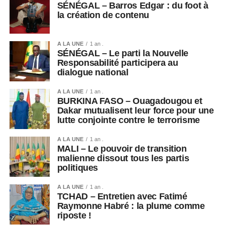
SÉNÉGAL – Barros Edgar : du foot à
de Wiza Bondele, conscient des risques pour lui-même et
la création de contenu
son entourage.
« Je pourrais être
A LA UNE
1 an .
SÉNÉGAL – Le parti la Nouvelle
contaminé, puis
Responsabilité participera au
dialogue national
contaminer ma famille
et mes voisins. Parfois,
A LA UNE
1 an .
BURKINA FASO – Ouagadougou et
je pense à arrêter »,
Dakar mutualisent leur force pour une
lutte conjointe contre le terrorisme
confie-t-il.
A LA UNE
1 an .
MALI – Le pouvoir de transition
malienne dissout tous les partis
Dans ce contexte, les États-Unis ont annoncé une aide
politiques
supplémentaire de 242 millions de dollars pour soutenir la
riposte contre Ebola en RDC.
A LA UNE
1 an .
TCHAD – Entretien avec Fatimé
Raymonne Habré : la plume comme
riposte !