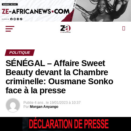
POLITIQUE
SÉNÉGAL – Affaire Sweet
Beauty devant la Chambre
criminelle: Ousmane Sonko
face à la presse
Publie
4 ans .
le
19/01/2023 à 10:37
Par
Morgan Anyango