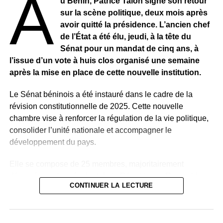
A
u Bénin, Patrice Talon signe son retour
sur la scène politique, deux mois après
avoir quitté la présidence. L’ancien chef
de l’État a été élu, jeudi, à la tête du
Sénat pour un mandat de cinq ans, à
l’issue d’un vote à huis clos organisé une semaine
après la mise en place de cette nouvelle institution.
Le Sénat béninois a été instauré dans le cadre de la
révision constitutionnelle de 2025. Cette nouvelle
chambre vise à renforcer la régulation de la vie politique,
consolider l’unité nationale et accompagner le
développement du pays.
Elle se compose de 25 membres, majoritairement
désignés par le président de la République, Romuald
CONTINUER LA LECTURE
Wadagni, auxquels s’ajoutent des membres de droit.
Parmi ces membres de droit figurent plusieurs anciens
présidents du Bénin, notamment Nicéphore Soglo (1991-