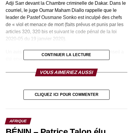
Adji Sarr devant la Chambre criminelle de Dakar. Dans le
courriel, le juge Oumar Maham Diallo rappelle que le
leader de Pastef Ousmane Sonko est inculpé des chefs
de « viol et menace de mort (faits prévus et punis par les
articles 320, 320 bis et suivant le code pénal de la loi
2020-05 du 19 janvier 2020).
Un avis d’ordonnance de règlement définitif au conseil a
CONTINUER LA LECTURE
été envoyé aux avocats des différentes parties.
Pour le moment aucune date n’a été communiquée pour
VOUS AIMERIEZ AUSSI
ce procès.
Pour rappel cette affaire qui a démarré en mars 2021 a
été à l’origine de sanglants émeutes qui ont coûté la vie à
CLIQUEZ ICI POUR COMMENTER
14 jeunes mais aussi des postes à des officiers de la
gendarmerie et d’autres personnalités politique et de la
fonction publique. Elle a été pleine de rebondissements et
AFRIQUE
de dégâts collatéraux.
BÉNIN – Patrice Talon élu