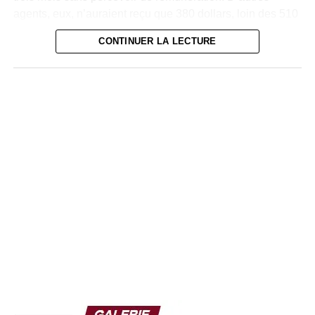
agents, eux, n’auraient reçu que 380 dollars, loin des 510
dollars initialement promis.
CONTINUER LA LECTURE
Face à cette situation, Wiza Bondele et plusieurs de ses
collègues ont entamé une grève en juillet, dénonçant à la
fois le non-paiement des salaires et les risques encourus
au quotidien.
« Nous travaillons dans
des conditions
dangereuses, parfois
face à des patients qui
vomissent du sang.
Nous méritons notre
salaire et nos primes »,