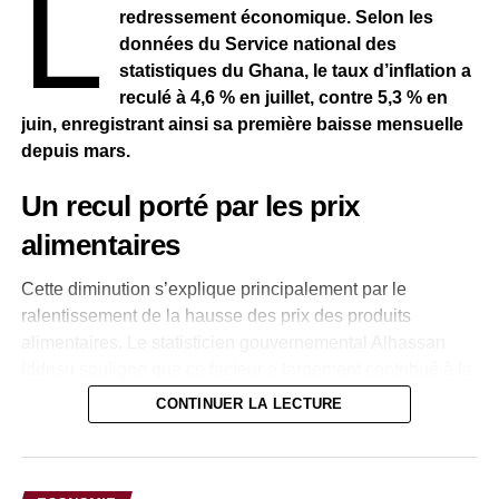
L
redressement économique. Selon les
données du Service national des
statistiques du Ghana, le taux d’inflation a
reculé à 4,6 % en juillet, contre 5,3 % en
juin, enregistrant ainsi sa première baisse mensuelle
depuis mars.
Un recul porté par les prix
alimentaires
Cette diminution s’explique principalement par le
ralentissement de la hausse des prix des produits
alimentaires. Le statisticien gouvernemental Alhassan
Iddrisu souligne que ce facteur a largement contribué à la
baisse de l’inflation globale.
CONTINUER LA LECTURE
Des pressions encore internes
Malgré cette amélioration, les autorités indiquent que