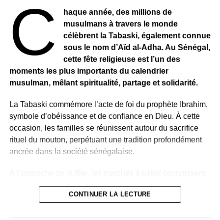
C
relever de l’une des crises économiques les plus sévères
haque année, des millions de
de son histoire récente. Grand producteur d’or, de pétrole
musulmans à travers le monde
et de cacao, le pays mise sur la stabilisation
célèbrent la Tabaski, également connue
macroéconomique et la relance de la croissance.
sous le nom d’Aïd al-Adha. Au Sénégal,
Le ministère des Finances reste confiant et maintient ses
cette fête religieuse est l’un des
objectifs pour l’année, estimant que le programme de
moments les plus importants du calendrier
redressement engagé par le gouvernement suit une
musulman, mêlant spiritualité, partage et solidarité.
trajectoire favorable.
La Tabaski commémore l’acte de foi du prophète Ibrahim,
symbole d’obéissance et de confiance en Dieu. À cette
occasion, les familles se réunissent autour du sacrifice
rituel du mouton, perpétuant une tradition profondément
ancrée dans la société sénégalaise.
À l’approche de la fête, les marchés à bétail connaissent
une effervescence particulière. À Pikine, l’un des
CONTINUER LA LECTURE
principaux pôles commerciaux de la banlieue dakaroise,
vendeurs et acheteurs se croisent quotidiennement dans