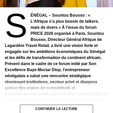
bêtes, entretien des animaux et organisation de la vente :
S
leur quotidien est rythmé par les exigences de cette
ÉNÉGAL – Sountou Bousso : «
période cruciale.
L’Afrique n’a plus besoin de talkers,
mais de doers » À l’issue du forum
Pour ces commerçants, la Tabaski représente bien plus
PRICE 2026 organisé à Paris, Sountou
qu’une activité économique. C’est également un moment
Bousso, Directeur Général Afrique de
de service à la communauté. Malgré la hausse des coûts
Lagardère Travel Retail, a livré une vision forte et
liés au transport, à l’alimentation du bétail et aux charges
engagée sur les ambitions économiques du Sénégal
d’exploitation, ils s’efforcent de proposer des moutons
et les défis de transformation du continent africain.
adaptés aux différents budgets afin de permettre au plus
Présent dans le cadre de ce forum initié par Son
grand nombre de célébrer la fête dans les meilleures
Excellence Baye Moctar Diop, l’entrepreneur
conditions.
sénégalais a salué une rencontre stratégique
Au-delà des transactions, les marchés de Pikine sont
réunissant institutions, secteur privé et diaspora
aussi des lieux de rencontres et d’échanges où se tissent
autour des enjeux de compétitivité et
des liens entre vendeurs et acheteurs. Cette dynamique
d’investissement portés par la Vision Sénégal 2050 du
contribue à faire vivre tout un écosystème économique,
Chef de l’État Bassirou Diomaye Diakhar Faye et de
allant des éleveurs aux transporteurs, en passant par les
son Premier ministre Ousmane Sonko.
CONTINUER LA LECTURE
commerçants et les artisans.