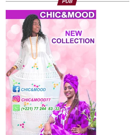
PUB
le dirigeant reste convaincu que l’Afrique possède toutes
les ressources nécessaires pour réussir sa
transformation.
Une Afrique de l’action
Au-delà des discours, Sountou Bousso appelle surtout à
une Afrique plus pragmatique, tournée vers l’action et les
résultats. « L’Afrique n’a plus besoin de talkers, elle a
besoin de doers », insiste-t-il. À travers ses projets, il
défend une approche fondée sur l’ancrage territorial,
l’emploi local et la montée en compétence des talents
africains. Pour lui, le développement du continent passera
avant tout par la capacité des Africains à créer eux-
mêmes les solutions adaptées à leurs réalités. Et dans
cette dynamique, une conviction semble guider chacune
de ses prises de parole : le futur du continent se
construira sur le terrain, à travers des actions concrètes. «
2050 commence maintenant. »