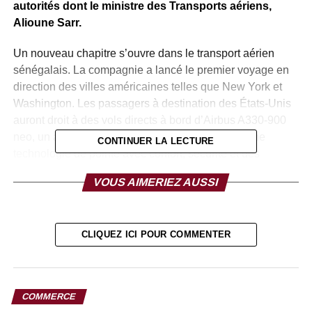
autorités dont le ministre des Transports aériens,
Alioune Sarr.
Un nouveau chapitre s’ouvre dans le transport aérien
sénégalais. La compagnie a lancé le premier voyage en
direction des villes américaines telles que New York et
Washington. Les passagers à destination des États-Unis
auront droit à des vols directs à bord d’Airbus A330-900
neo, un avion de dernière génération, équipé d’une
CONTINUER LA LECTURE
technologie de pointe avec confort, sécurité et des
cabines spacieuses. Selon le directeur général de la
VOUS AIMERIEZ AUSSI
compagnie sénégalaise, Ibrahima Kane, le vol inaugural,
la nuit du 1er au 2 septembre, a affiché le plein avec
l’affluence des clients dont la plupart sont venus de la
CLIQUEZ ICI POUR COMMENTER
sous-région.
À sa prise de parole, le ministre en charge des Transports
aériens, Alioune Sarr, a annoncé qu’il y aura deux vols
COMMERCE
par semaine en provenance et à destination de