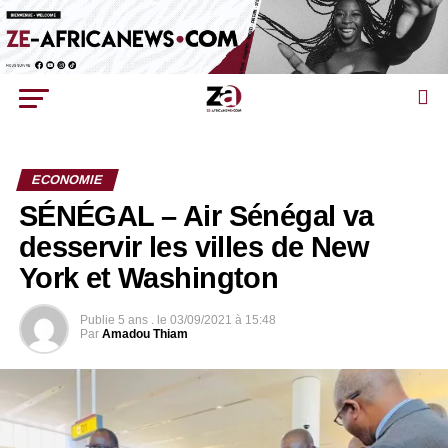
ECONOMIE
SÉNÉGAL – Air Sénégal va
desservir les villes de New
York et Washington
Publie
5 ans .
le
03/09/2021 à 15:48
Par
Amadou Thiam