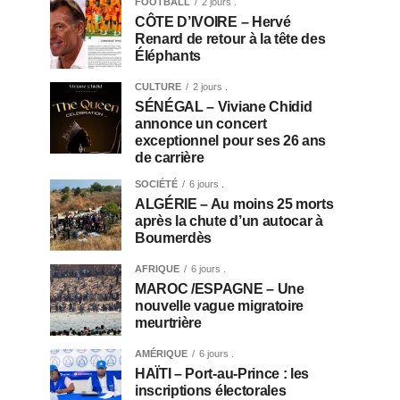
FOOTBALL
2 jours .
CÔTE D’IVOIRE – Hervé
Renard de retour à la tête des
Éléphants
CULTURE
2 jours .
SÉNÉGAL – Viviane Chidid
annonce un concert
exceptionnel pour ses 26 ans
de carrière
SOCIÉTÉ
6 jours .
ALGÉRIE – Au moins 25 morts
après la chute d’un autocar à
Boumerdès
AFRIQUE
6 jours .
MAROC /ESPAGNE – Une
nouvelle vague migratoire
meurtrière
AMÉRIQUE
6 jours .
HAÏTI – Port-au-Prince : les
inscriptions électorales