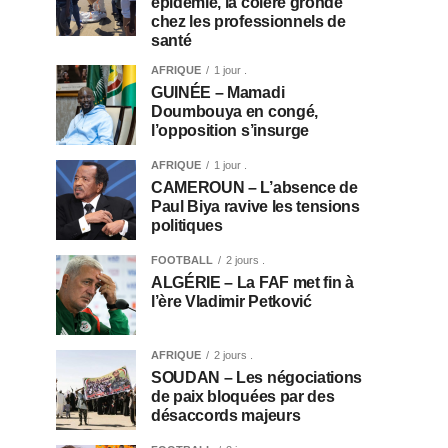
épidémie, la colère gronde
chez les professionnels de
santé
AFRIQUE
1 jour .
GUINÉE – Mamadi
Doumbouya en congé,
l’opposition s’insurge
AFRIQUE
1 jour .
CAMEROUN – L’absence de
Paul Biya ravive les tensions
politiques
FOOTBALL
2 jours .
ALGÉRIE – La FAF met fin à
l’ère Vladimir Petković
AFRIQUE
2 jours .
SOUDAN – Les négociations
de paix bloquées par des
désaccords majeurs