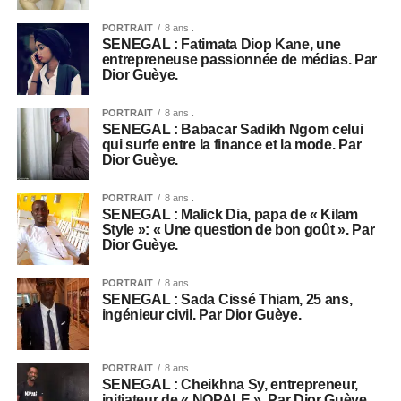
PORTRAIT
8 ans .
SENEGAL : Fatimata Diop Kane, une
entrepreneuse passionnée de médias. Par
Dior Guèye.
PORTRAIT
8 ans .
SENEGAL : Babacar Sadikh Ngom celui
qui surfe entre la finance et la mode. Par
Dior Guèye.
PORTRAIT
8 ans .
SENEGAL : Malick Dia, papa de « Kilam
Style »: « Une question de bon goût ». Par
Dior Guèye.
PORTRAIT
8 ans .
SENEGAL : Sada Cissé Thiam, 25 ans,
ingénieur civil. Par Dior Guèye.
PORTRAIT
8 ans .
SENEGAL : Cheikhna Sy, entrepreneur,
initiateur de « NOPALE ». Par Dior Guèye.