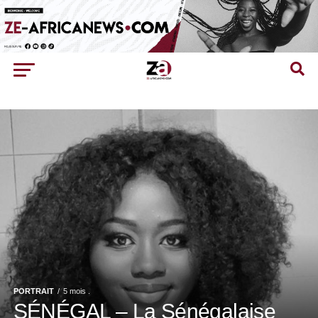
PORTRAIT
5 mois .
SÉNÉGAL – La Sénégalaise