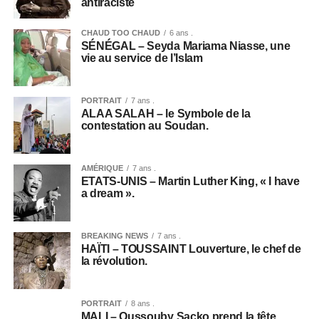
antiraciste
CHAUD TOO CHAUD
6 ans .
SÉNÉGAL – Seyda Mariama Niasse, une
vie au service de l’Islam
PORTRAIT
7 ans .
ALAA SALAH – le Symbole de la
contestation au Soudan.
AMÉRIQUE
7 ans .
ETATS-UNIS – Martin Luther King, « I have
a dream ».
BREAKING NEWS
7 ans .
HAÏTI – TOUSSAINT Louverture, le chef de
la révolution.
PORTRAIT
8 ans .
MALI – Oussouby Sacko prend la tête