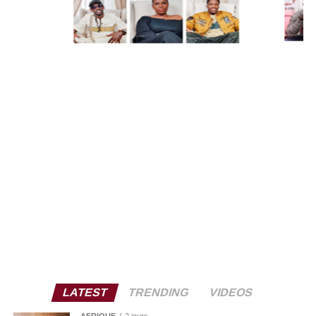
LATEST
TRENDING
VIDEOS
AFRIQUE
2 jours .