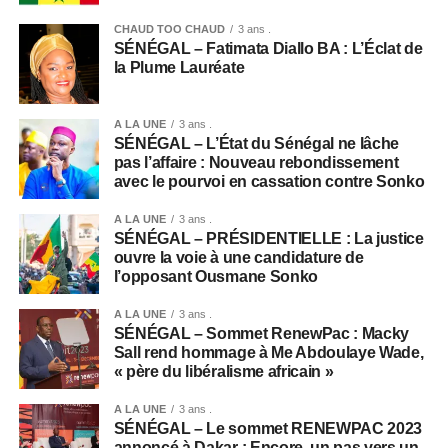
CHAUD TOO CHAUD
3 ans .
SÉNÉGAL – Fatimata Diallo BA : L’Éclat de
la Plume Lauréate
A LA UNE
3 ans .
SÉNÉGAL – L’État du Sénégal ne lâche
pas l’affaire : Nouveau rebondissement
avec le pourvoi en cassation contre Sonko
A LA UNE
3 ans .
SÉNÉGAL – PRÉSIDENTIELLE : La justice
ouvre la voie à une candidature de
l’opposant Ousmane Sonko
A LA UNE
3 ans .
SÉNÉGAL – Sommet RenewPac : Macky
Sall rend hommage à Me Abdoulaye Wade,
« père du libéralisme africain »
A LA UNE
3 ans .
SÉNÉGAL – Le sommet RENEWPAC 2023
annoncé à Dakar : Encore, un pas vers un