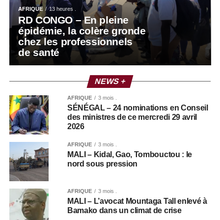
AFRIQUE
13 heures .
RD CONGO – En pleine
épidémie, la colère gronde
chez les professionnels
de santé
NEWS +
AFRIQUE
3 mois .
SÉNÉGAL – 24 nominations en Conseil
des ministres de ce mercredi 29 avril
2026
AFRIQUE
3 mois .
MALI – Kidal, Gao, Tombouctou : le
nord sous pression
AFRIQUE
3 mois .
MALI – L’avocat Mountaga Tall enlevé à
Bamako dans un climat de crise