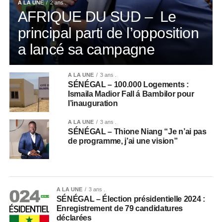
A LA UNE
2 ans .
AFRIQUE DU SUD – Le
principal parti de l’opposition
a lancé sa campagne
A LA UNE
3 ans .
SÉNÉGAL – 100.000 Logements :
Ismaila Madior Fall á Bambilor pour
l’inauguration
A LA UNE
3 ans .
SÉNÉGAL – Thione Niang “Je n’ai pas
de programme, j’ai une vision”
A LA UNE
3 ans .
SÉNÉGAL – Élection présidentielle 2024 :
Enregistrement de 79 candidatures
déclarées