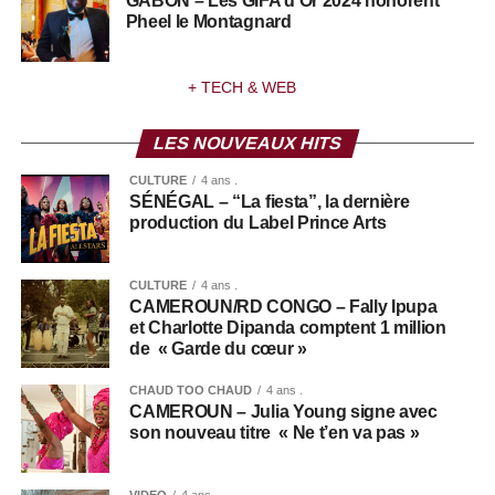
GABON – Les GIFA d’Or 2024 honorent
Pheel le Montagnard
+ TECH & WEB
LES NOUVEAUX HITS
CULTURE
4 ans .
SÉNÉGAL – “La fiesta”, la dernière
production du Label Prince Arts
CULTURE
4 ans .
CAMEROUN/RD CONGO – Fally Ipupa
et Charlotte Dipanda comptent 1 million
de « Garde du cœur »
CHAUD TOO CHAUD
4 ans .
CAMEROUN – Julia Young signe avec
son nouveau titre « Ne t’en va pas »