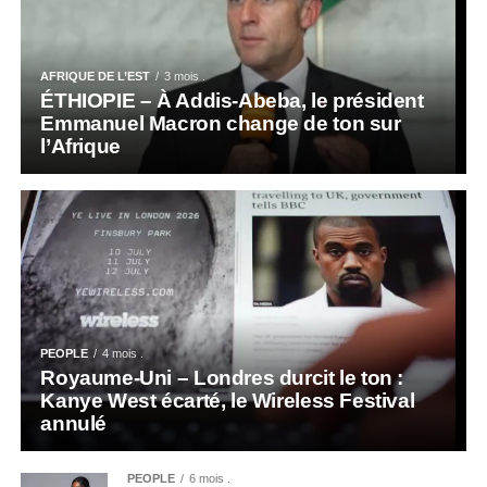
AFRIQUE DE L’EST
3 mois .
ÉTHIOPIE – À Addis-Abeba, le président
Emmanuel Macron change de ton sur
l’Afrique
PEOPLE
4 mois .
Royaume-Uni – Londres durcit le ton :
Kanye West écarté, le Wireless Festival
annulé
PEOPLE
6 mois .