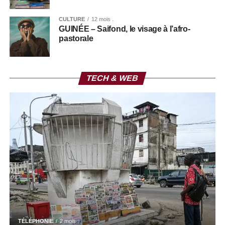
CULTURE
12 mois .
GUINÉE – Saifond, le visage à l’afro-
pastorale
TECH & WEB
TÉLÉPHONIE
2 mois .