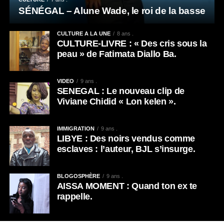
SÉNÉGAL – Alune Wade, le roi de la basse
CULTURE A LA UNE
8 ans .
CULTURE-LIVRE : « Des cris sous la
peau » de Fatimata Diallo Ba.
VIDEO
9 ans .
SENEGAL : Le nouveau clip de
Viviane Chidid « Lon kelen ».
IMMIGRATION
9 ans .
LIBYE : Des noirs vendus comme
esclaves : l’auteur, BJL s’insurge.
BLOGOSPHÈRE
9 ans .
AISSA MOMENT : Quand ton ex te
rappelle.