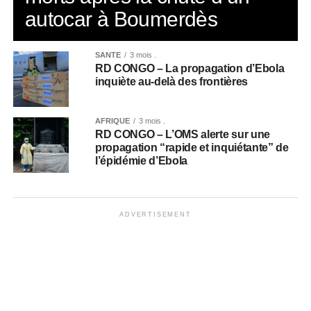
autocar à Boumerdès
SANTÉ
3 mois .
RD CONGO – La propagation d’Ebola
inquiète au-delà des frontières
AFRIQUE
3 mois .
RD CONGO – L’OMS alerte sur une
propagation “rapide et inquiétante” de
l’épidémie d’Ebola
ADVERTISEMENT