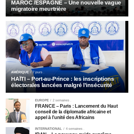
MAROC /ESPAGNE – Une nouvelle vague
migratoire meurtrière
AMÉRIQUE
7 jours .
HAÏTI – Port-au-Prince : les inscriptions
électorales lancées malgré l’insécurité
EUROPE
2 semaines .
FRANCE – Paris : Lancement du Haut
conseil de la diplomatie africaine et
appel à l’unité des Africains
INTERNATIONAL
4 semaines .