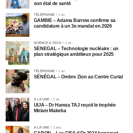
son état de santé
TÉLÉPHONIE
1 an .
GAMBIE – Adama Barrow confirme sa
candidature à un 3e mandat en 2026
SCIENCE & TECH
1 an .
SENEGAL – Technologie nucléaire : un
plan stratégique ambitieux pour 2025
TÉLÉPHONIE
1 an .
SÉNÉGAL – Ombre Zion au Centre Curial
A LA UNE
1 an .
UIJA – Dr Hamza TAJ reçoit le trophée
Miriam Makeba
A LA UNE
2 ans .