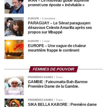
IRAN – Le nouveau guide suprême
promet une riposte « inévitable »
EUROPE
4 semaines .
PARAGUAY – Le Sénat paraguayen
désavoue Celeste Amarilla après ses
propos sur Mbappé
EUROPE
1 mois .
EUROPE – Une vague de chaleur
meurtrière frappe le continent
FEMMES DE POUVOIR
PREMIÈRES DAMES
9 ans .
GAMBIE : Fatoumatta Bah-Barrow
Première Dame de la Gambie.
PREMIÈRES DAMES
9 ans .
SIKA BELLA KABORE : Première dame