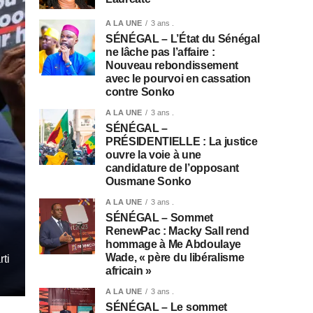
A LA UNE
3 ans .
SÉNÉGAL – L’État du Sénégal
ne lâche pas l’affaire :
Nouveau rebondissement
avec le pourvoi en cassation
contre Sonko
A LA UNE
3 ans .
SÉNÉGAL –
PRÉSIDENTIELLE : La justice
ouvre la voie à une
candidature de l’opposant
Ousmane Sonko
A LA UNE
3 ans .
SÉNÉGAL – Sommet
RenewPac : Macky Sall rend
hommage à Me Abdoulaye
Wade, « père du libéralisme
rti
africain »
A LA UNE
3 ans .
SÉNÉGAL – Le sommet