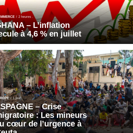
OMMERCE
2 heures .
HANA – L’inflation
ecule à 4,6 % en juillet
ROPE
1 jour .
SPAGNE – Crise
igratoire : Les mineurs
u cœur de l’urgence à
euta