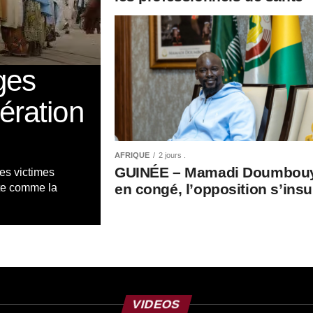
ges
pération
AFRIQUE
2 jours .
GUINÉE – Mamadi Doumbou
es victimes
en congé, l’opposition s’ins
te comme la
VIDEOS