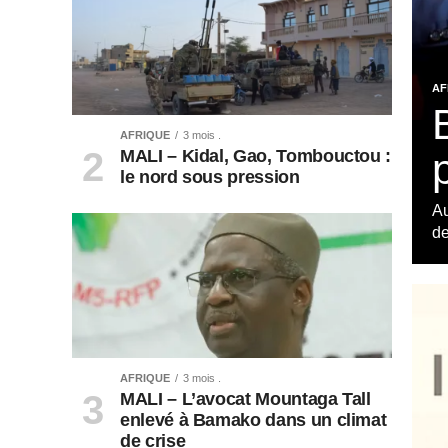
AF
AFRIQUE
3 mois .
MALI – Kidal, Gao, Tombouctou :
le nord sous pression
Au
de
AFRIQUE
3 mois .
MALI – L’avocat Mountaga Tall
enlevé à Bamako dans un climat
de crise