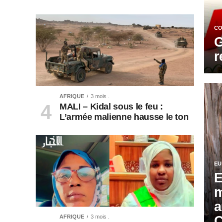
C
G
r
AFRIQUE
3 mois .
MALI – Kidal sous le feu :
L’armée malienne hausse le ton
EU
E
m
a
C
AFRIQUE
3 mois .