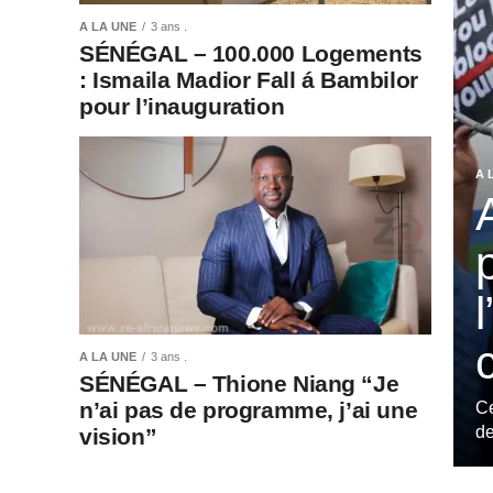
A LA UNE
3 ans .
SÉNÉGAL – 100.000 Logements
: Ismaila Madior Fall á Bambilor
pour l’inauguration
A 
A LA UNE
3 ans .
SÉNÉGAL – Thione Niang “Je
n’ai pas de programme, j’ai une
Ce
de
vision”