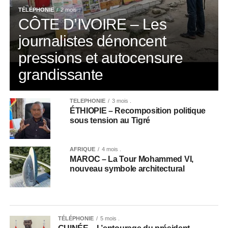
TÉLÉPHONIE
2 mois .
CÔTE D’IVOIRE – Les
journalistes dénoncent
pressions et autocensure
grandissante
TÉLÉPHONIE
3 mois .
ÉTHIOPIE – Recomposition politique
sous tension au Tigré
AFRIQUE
4 mois .
MAROC – La Tour Mohammed VI,
nouveau symbole architectural
TÉLÉPHONIE
5 mois .