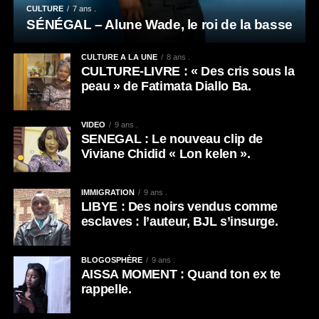
CULTURE
7 ans .
SÉNÉGAL – Alune Wade, le roi de la basse
CULTURE A LA UNE
8 ans .
CULTURE-LIVRE : « Des cris sous la
peau » de Fatimata Diallo Ba.
VIDEO
9 ans .
SENEGAL : Le nouveau clip de
Viviane Chidid « Lon kelen ».
IMMIGRATION
9 ans .
LIBYE : Des noirs vendus comme
esclaves : l’auteur, BJL s’insurge.
BLOGOSPHÈRE
9 ans .
AISSA MOMENT : Quand ton ex te
rappelle.