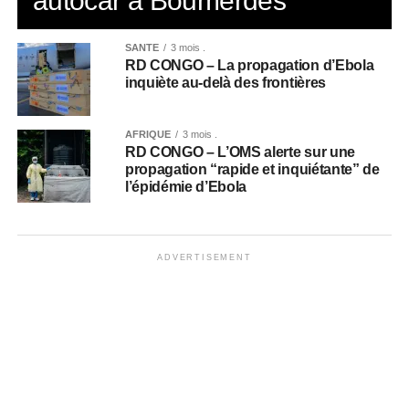
autocar à Boumerdès
SANTÉ
3 mois .
RD CONGO – La propagation d’Ebola
inquiète au-delà des frontières
AFRIQUE
3 mois .
RD CONGO – L’OMS alerte sur une
propagation “rapide et inquiétante” de
l’épidémie d’Ebola
ADVERTISEMENT