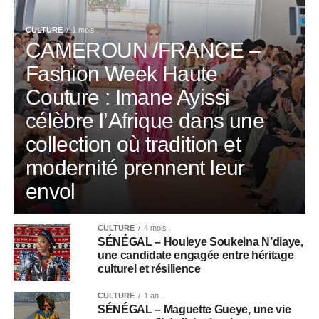
CULTURE
1 mois .
CAMEROUN /FRANCE –
Fashion Week Haute
Couture : Imane Ayissi
célèbre l’Afrique dans une
collection où tradition et
modernité prennent leur
envol
CULTURE
4 mois .
SÉNÉGAL – Houleye Soukeina N’diaye,
une candidate engagée entre héritage
culturel et résilience
CULTURE
1 an .
SÉNÉGAL – Maguette Gueye, une vie