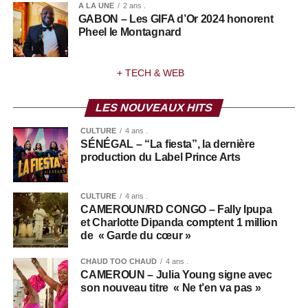
A LA UNE
2 ans .
GABON – Les GIFA d’Or 2024 honorent
Pheel le Montagnard
+ TECH & WEB
LES NOUVEAUX HITS
CULTURE
4 ans .
SÉNÉGAL – “La fiesta”, la dernière
production du Label Prince Arts
CULTURE
4 ans .
CAMEROUN/RD CONGO – Fally Ipupa
et Charlotte Dipanda comptent 1 million
de « Garde du cœur »
CHAUD TOO CHAUD
4 ans .
CAMEROUN – Julia Young signe avec
son nouveau titre « Ne t’en va pas »