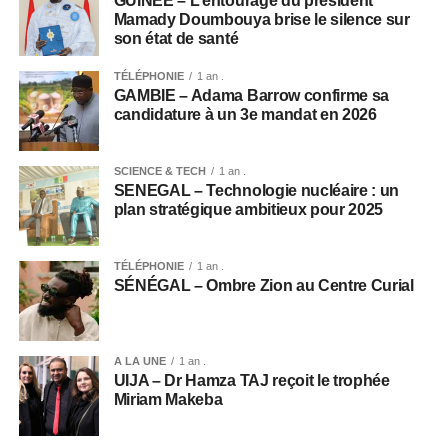
GUINÉE – L’entourage du président
Mamady Doumbouya brise le silence sur
son état de santé
TÉLÉPHONIE
1 an .
GAMBIE – Adama Barrow confirme sa
candidature à un 3e mandat en 2026
SCIENCE & TECH
1 an .
SENEGAL – Technologie nucléaire : un
plan stratégique ambitieux pour 2025
TÉLÉPHONIE
1 an .
SÉNÉGAL – Ombre Zion au Centre Curial
A LA UNE
1 an .
UIJA – Dr Hamza TAJ reçoit le trophée
Miriam Makeba