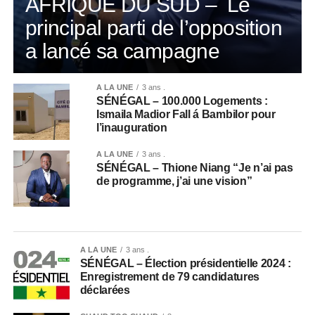
AFRIQUE DU SUD – Le
principal parti de l’opposition
a lancé sa campagne
A LA UNE
3 ans .
SÉNÉGAL – 100.000 Logements :
Ismaila Madior Fall á Bambilor pour
l’inauguration
A LA UNE
3 ans .
SÉNÉGAL – Thione Niang “Je n’ai pas
de programme, j’ai une vision”
A LA UNE
3 ans .
SÉNÉGAL – Élection présidentielle 2024 :
Enregistrement de 79 candidatures
déclarées