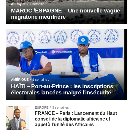
AFRIQUE
1 semaine .
MAROC /ESPAGNE – Une nouvelle vague
migratoire meurtrière
AMÉRIQUE
1 semaine .
HAÏTI – Port-au-Prince : les inscriptions
électorales lancées malgré l’insécurité
EUROPE
3 semaines .
FRANCE – Paris : Lancement du Haut
conseil de la diplomatie africaine et
appel à l’unité des Africains