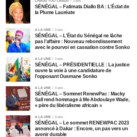
CHAUD TOO CHAUD
3 ans .
SÉNÉGAL – Fatimata Diallo BA : L’Éclat de
la Plume Lauréate
A LA UNE
3 ans .
SÉNÉGAL – L’État du Sénégal ne lâche
pas l’affaire : Nouveau rebondissement
avec le pourvoi en cassation contre Sonko
A LA UNE
3 ans .
SÉNÉGAL – PRÉSIDENTIELLE : La justice
ouvre la voie à une candidature de
l’opposant Ousmane Sonko
A LA UNE
3 ans .
SÉNÉGAL – Sommet RenewPac : Macky
Sall rend hommage à Me Abdoulaye Wade,
« père du libéralisme africain »
A LA UNE
3 ans .
SÉNÉGAL – Le sommet RENEWPAC 2023
annoncé à Dakar : Encore, un pas vers un
avenir durable