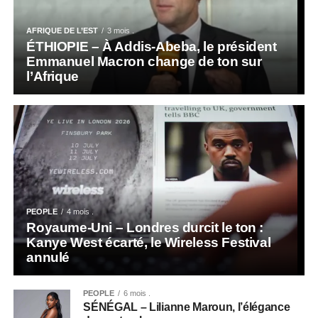
AFRIQUE DE L’EST
3 mois .
ÉTHIOPIE – À Addis-Abeba, le président
Emmanuel Macron change de ton sur
l’Afrique
PEOPLE
4 mois .
Royaume-Uni – Londres durcit le ton :
Kanye West écarté, le Wireless Festival
annulé
PEOPLE
6 mois .
SÉNÉGAL – Lilianne Maroun, l’élégance