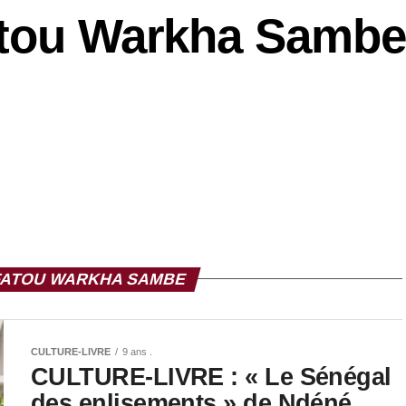
tou Warkha Sambe
FATOU WARKHA SAMBE
CULTURE-LIVRE
9 ans .
CULTURE-LIVRE : « Le Sénégal
des enlisements » de Ndéné