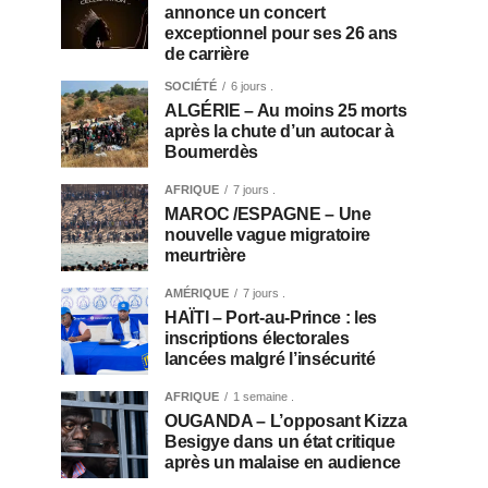
annonce un concert
exceptionnel pour ses 26 ans
de carrière
SOCIÉTÉ
6 jours .
ALGÉRIE – Au moins 25 morts
après la chute d’un autocar à
Boumerdès
AFRIQUE
7 jours .
MAROC /ESPAGNE – Une
nouvelle vague migratoire
meurtrière
AMÉRIQUE
7 jours .
HAÏTI – Port-au-Prince : les
inscriptions électorales
lancées malgré l’insécurité
AFRIQUE
1 semaine .
OUGANDA – L’opposant Kizza
Besigye dans un état critique
après un malaise en audience