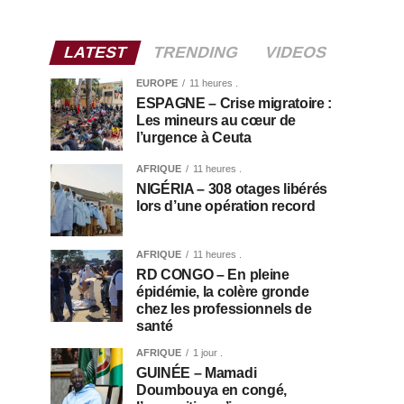
LATEST
TRENDING
VIDEOS
EUROPE
11 heures .
ESPAGNE – Crise migratoire :
Les mineurs au cœur de
l’urgence à Ceuta
AFRIQUE
11 heures .
NIGÉRIA – 308 otages libérés
lors d’une opération record
AFRIQUE
11 heures .
RD CONGO – En pleine
épidémie, la colère gronde
chez les professionnels de
santé
AFRIQUE
1 jour .
GUINÉE – Mamadi
Doumbouya en congé,