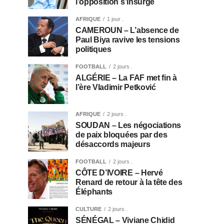
l’opposition s’insurge
AFRIQUE
1 jour .
CAMEROUN – L’absence de
Paul Biya ravive les tensions
politiques
FOOTBALL
2 jours .
ALGÉRIE – La FAF met fin à
l’ère Vladimir Petković
AFRIQUE
2 jours .
SOUDAN – Les négociations
de paix bloquées par des
désaccords majeurs
FOOTBALL
2 jours .
CÔTE D’IVOIRE – Hervé
Renard de retour à la tête des
Éléphants
CULTURE
2 jours .
SÉNÉGAL – Viviane Chidid