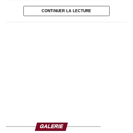
plusieurs années d’intense activité à la tête du pays et
CONTINUER LA LECTURE
précède la poursuite des réformes engagées.
Quelques heures après le départ présidentiel, le chef
d’état-major des forces armées, le général Ibrahima Sory
Bangoura, a publié un communiqué pour rassurer
l’opinion. Il a réaffirmé la loyauté des forces de défense et
de sécurité envers le président, les institutions et le
peuple guinéen.
Il a également assuré que l’armée restait pleinement
mobilisée pour garantir la stabilité du pays et préserver
son intégrité territoriale, tout en mettant en garde contre
d’éventuelles campagnes de désinformation sur les
réseaux sociaux durant l’absence du chef de l’État.
Cette communication s’inscrit dans un contexte où
l’armée joue un rôle central dans la vie politique
guinéenne depuis le coup d’État de septembre 2021 en