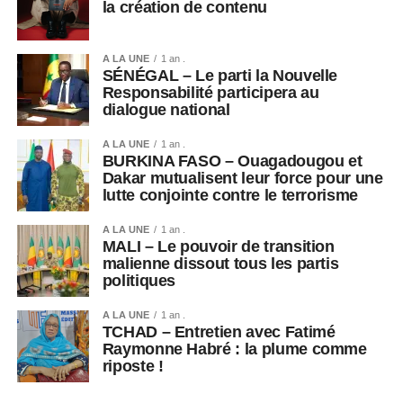
la création de contenu
De leur côté, les autorités assurent que les institutions
continueront de fonctionner normalement durant
l’absence du président et que les affaires de l’État se
A LA UNE
1 an .
SÉNÉGAL – Le parti la Nouvelle
poursuivront sans interruption.
Responsabilité participera au
dialogue national
Cet épisode illustre néanmoins les fortes tensions
politiques persistantes en Guinée, où les appels à un
A LA UNE
1 an .
retour à un ordre constitutionnel pleinement démocratique
BURKINA FASO – Ouagadougou et
Dakar mutualisent leur force pour une
continuent d’alimenter le débat public.
lutte conjointe contre le terrorisme
A LA UNE
1 an .
MALI – Le pouvoir de transition
malienne dissout tous les partis
politiques
A LA UNE
1 an .
TCHAD – Entretien avec Fatimé
Raymonne Habré : la plume comme
riposte !