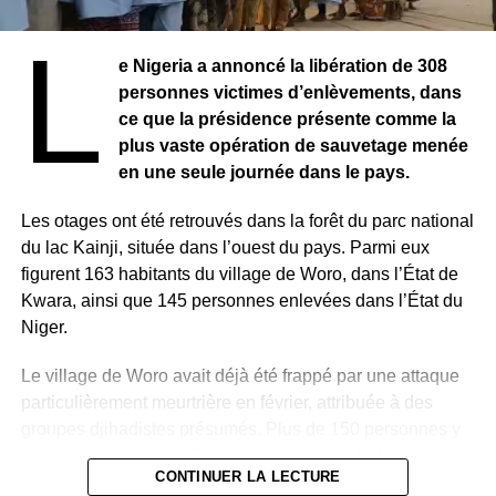
comme une future candidate aux prochaines élections
L
présidentielles. Affaire à suivre.
e Nigeria a annoncé la libération de 308
personnes victimes d’enlèvements, dans
ce que la présidence présente comme la
plus vaste opération de sauvetage menée
RELATED TOPICS:
en une seule journée dans le pays.
UP NEXT
SENEGAL : Macky Sall suspend toutes les
Les otages ont été retrouvés dans la forêt du parc national
investitures.
du lac Kainji, située dans l’ouest du pays. Parmi eux
figurent 163 habitants du village de Woro, dans l’État de
DON'T MISS
SENEGAL : Ousmane Tanor Dieng veut gagner.
Kwara, ainsi que 145 personnes enlevées dans l’État du
Niger.
Le village de Woro avait déjà été frappé par une attaque
particulièrement meurtrière en février, attribuée à des
groupes djihadistes présumés. Plus de 150 personnes y
avaient été tuées, tandis que de nombreux habitants
CONTINUER LA LECTURE
avaient été enlevés.