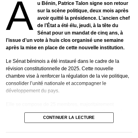
A
ses enfants
« .
u Bénin, Patrice Talon signe son retour
sur la scène politique, deux mois après
avoir quitté la présidence. L’ancien chef
La présidente du mouvement “
Oser l’Avenir
” a par la
de l’État a été élu, jeudi, à la tête du
suite, parlé du pays : «
Le sénégal a toujours marqué
Sénat pour un mandat de cinq ans, à
l’histoire en refusant de se soumettre au destin que
l’issue d’un vote à huis clos organisé une semaine
d’autres avaient voulu lui tracer par l’engagement et le
après la mise en place de cette nouvelle institution.
courage héroïque de ses enfants »
. Cet évènement a
également été pour la Mairesse une occasion de revenir
Le Sénat béninois a été instauré dans le cadre de la
sur la bravours des femmes sénégalaises : «
Elles sont
révision constitutionnelle de 2025. Cette nouvelle
sur tous les fronts, se lèvent tôt pour que les autres
chambre vise à renforcer la régulation de la vie politique,
puissent partir plus tard
.”.
consolider l’unité nationale et accompagner le
développement du pays.
Le thème de l’immigration était également au centre de
son discours : “
Nous voyons et observons le courage de
Elle se compose de 25 membres, majoritairement
nos enfants qui affrontent les difficultés de la mer et
désignés par le président de la République, Romuald
parfois la mort. Et pendant ce temps, notre pays, notre
CONTINUER LA LECTURE
Wadagni, auxquels s’ajoutent des membres de droit.
peuple, notre histoire et notre monde sont de plus en plus
difficiles, et de moins en moins sûres avec des inégalités
Parmi ces membres de droit figurent plusieurs anciens