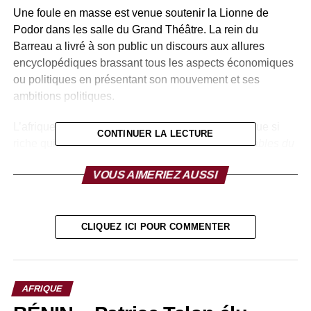
Une foule en masse est venue soutenir la Lionne de
Podor dans les salle du Grand Théâtre. La rein du
Barreau a livré à son public un discours aux allures
encyclopédiques brassant tous les aspects économiques
ou politiques en présentant son mouvement et ses
ambitions politiques.
L’afrique était au coeur de son discour. Cette Afrique si
CONTINUER LA LECTURE
riche qui selon elle : “
couvre le 6o% des terres arables du
monde. Qui plus est, étant le berceau de l’humanité,
VOUS AIMERIEZ AUSSI
l’Afrique continue de nourrir le monde et pourtant elle a
faim, très faim d’ailleurs
.”
A l’Horizon 2050, le continent africain se comptera à coup
CLIQUEZ ICI POUR COMMENTER
de milliards avec une population riche de sa jeunesse,
Aïssata Tall Sall affirme en ce sens : «
l’Afrique va
compter au moins 2 milliards d’individus dont les 60%
AFRIQUE
aurons moins de 25 ans
.” Pour l’ancienne ministre de la
communication au temps du président Abdou Diouf, “
Le