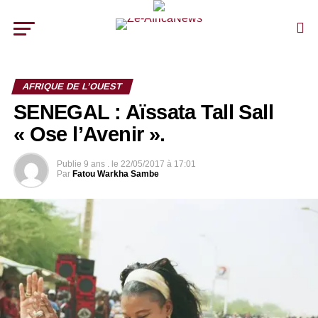
AFRIQUE DE L’OUEST
SENEGAL : Aïssata Tall Sall
« Ose l’Avenir ».
Publie
9 ans .
le
22/05/2017 à 17:01
Par
Fatou Warkha Sambe