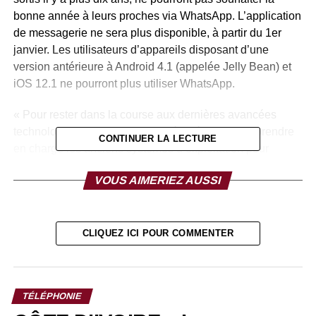
bonne année à leurs proches via WhatsApp. L’application
de messagerie ne sera plus disponible, à partir du 1er
janvier. Les utilisateurs d’appareils disposant d’une
version antérieure à Android 4.1 (appelée Jelly Bean) et
iOS 12.1 ne pourront plus utiliser WhatsApp.
« Pour rester dans la course aux dernières avancées
technologiques, nous cessons régulièrement de prendre
CONTINUER LA LECTURE
en charge les anciens systèmes d’exploitation pour
consacrer nos ressources à la prise en charge des
VOUS AIMERIEZ AUSSI
systèmes les plus récents », indique WhatsApp
sur sa
page d’aide
.
Parmi les téléphones concernés, on retrouve notamment
CLIQUEZ ICI POUR COMMENTER
les iPhone 5 et 5c sortis en 2012 et 2013, les Samsung
Galaxy S2 et S3 mini, ou encore le HTC Desire 500.
Cependant, la plupart des utilisateurs fonctionnent déjà
TÉLÉPHONIE
sous Android 4.1. Seuls 0,2% des smartphones