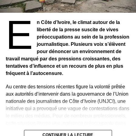
WhatsApp veut proposer des messages lisibles une seule
E
et unique fois
n Côte d’Ivoire, le climat autour de la
liberté de la presse suscite de vives
Voici la liste complète des appareils concernés: iPhone 5,
préoccupations au sein de la profession
iPhone 5c, Archos 53 Platinum, Grand S Flex ZTE, Grand
journalistique. Plusieurs voix s’élèvent
X Quad V987 ZTE, HTC Desire 500, Huawei Ascend D,
pour dénoncer un environnement de
Huawei Ascend D1, Huawei Ascend D2, Huawei Ascend
travail marqué par des pressions croissantes, des
G740, Huawei Ascend Mate, Huawei Ascend P1, Quad
tentatives d’influence et un recours de plus en plus
XL, Lenovo A820, LG Enact, LG Lucid 2, LG Optimus 4X
fréquent à l’autocensure.
HD, LG Optimus F3, LG Optimus F3Q, LG Optimus F5, LG
Optimus F6, LG Optimus F7, LG Optimus L2 II, LG
Au centre des tensions récentes figure la volonté prêtée
Optimus L3 II, LG Optimus L3 II Dual, LG Optimus L4 II,
aux autorités d’intervenir dans la gouvernance de l’Union
LG Optimus L4 II Dual, LG Optimus L5, LG Optimus L5
nationale des journalistes de Côte d’Ivoire (UNJCI), une
Dual, LG Optimus L5 II, LG Optimus L7, LG Optimus L7 II,
initiative qui a provoqué une vague de contestations dans
LG Optimus L7 II Dual, LG Optimus Nitro HD, Memo ZTE
le milieu des médias. Pour de nombreux professionnels,
V956, Samsung Galaxy Ace 2, Samsung Galaxy Core,
cette situation illustre une ingérence préoccupante dans
Samsung Galaxy S2, Samsung Galaxy S3 mini, Samsung
l’organisation de la profession.
Galaxy Trend II, Samsung Galaxy Trend Lite, Samsung
CONTINUER LA LECTURE