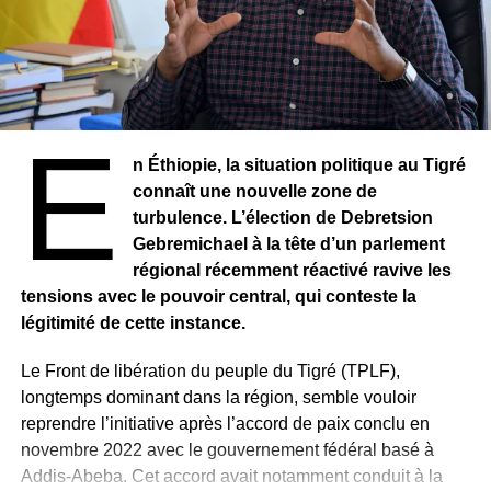
convocations répétées et des interrogatoires prolongés
par les services de sécurité, considérés comme des
formes de pression indirecte. Ces pratiques
contribueraient à installer un climat de méfiance et de
retenue dans le traitement de certains sujets sensibles.
E
À ces contraintes s’ajoutent des difficultés économiques
n Éthiopie, la situation politique au Tigré
persistantes. Une partie importante des professionnels
connaît une nouvelle zone de
évolue dans des conditions précaires, avec des
turbulence. L’élection de Debretsion
rémunérations souvent inférieures aux standards prévus
Gebremichael à la tête d’un parlement
par les textes en vigueur. Cette fragilité financière
régional récemment réactivé ravive les
influence également la ligne éditoriale de certains
tensions avec le pouvoir central, qui conteste la
médias, dépendants de partenariats commerciaux qui
légitimité de cette instance.
peuvent limiter leur marge de manœuvre.
Le Front de libération du peuple du Tigré (TPLF),
Dans ce contexte, la question de l’indépendance
longtemps dominant dans la région, semble vouloir
éditoriale demeure centrale. Des journalistes
reprendre l’initiative après l’accord de paix conclu en
reconnaissent que certaines enquêtes ou reportages ne
novembre 2022 avec le gouvernement fédéral basé à
peuvent être menés à terme en raison d’intérêts
Addis-Abeba. Cet accord avait notamment conduit à la