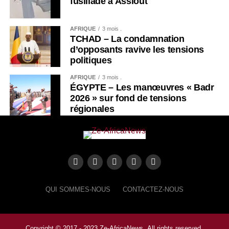
fusillade à Assiout
AFRIQUE
3 mois .
TCHAD – La condamnation
d’opposants ravive les tensions
politiques
AFRIQUE
3 mois .
ÉGYPTE – Les manœuvres « Badr
2026 » sur fond de tensions
régionales
QUI SOMMES-NOUS
CONTACTEZ-NOUS
Copyright © 2017 - 2023 Ze-AfricaNews .All rights reserved.