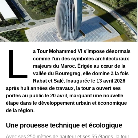
Le contexte reste particulièrement sensible. Le TPLF, qui
a dirigé l’Éthiopie pendant près de trois décennies, a été
écarté du pouvoir à l’issue de la guerre civile qui a
opposé la région au gouvernement entre 2020 et 2022.
Ce conflit a laissé des traces profondes, avec des
centaines de milliers de morts et une crise humanitaire
L
durable.
a Tour Mohammed VI s’impose désormais
comme l’un des symboles architecturaux
Malgré l’accord de paix, la normalisation reste
majeurs du Maroc. Érigée au cœur de la
incomplète. Une administration intérimaire a été mise en
vallée du Bouregreg, elle domine à la fois
place, mais les tensions politiques persistent, alimentées
Rabat et Salé. Inaugurée le 13 avril 2026
par des désaccords sur la gouvernance et la répartition
après huit années de travaux, la tour a ouvert ses
des ressources. La suspension des subventions fédérales
portes au public le 20 avril, marquant une nouvelle
et la présence de nombreux déplacés internes accentuent
étape dans le développement urbain et économique
encore la fragilité de la région.
de la région.
Dans ce climat incertain, les accusations récentes du
Une prouesse technique et écologique
gouvernement éthiopien contre le armée soudanaise,
soupçonnée de soutenir des éléments liés au TPLF —
Avec ses 250 mètres de hauteur et ses 55 étages, la tour