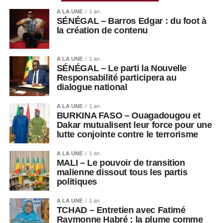
A LA UNE
1 an .
SÉNÉGAL – Barros Edgar : du foot à
Un levier économique et touristique
la création de contenu
S’étendant sur une superficie de 105 000 m², la Tour
Mohammed VI a déjà généré 450 emplois directs et près
A LA UNE
1 an .
SÉNÉGAL – Le parti la Nouvelle
de 3 500 emplois indirects. Au-delà de sa dimension
Responsabilité participera au
architecturale, les autorités marocaines misent sur cette
dialogue national
infrastructure pour renforcer l’attractivité touristique du
pays et positionner davantage la région de Rabat-Salé
A LA UNE
1 an .
BURKINA FASO – Ouagadougou et
comme un pôle économique moderne et innovant.
Dakar mutualisent leur force pour une
lutte conjointe contre le terrorisme
A LA UNE
1 an .
MALI – Le pouvoir de transition
malienne dissout tous les partis
politiques
A LA UNE
1 an .
TCHAD – Entretien avec Fatimé
Raymonne Habré : la plume comme