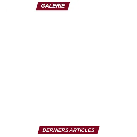
décrypter son parcours, son discours et son impact sur la
vie publique. Avec Sonko, l’omniprésent, Mohamed
Gassama apporte une contribution supplémentaire et une
lecture centrée sur le phénomène politique et médiatique
que représente aujourd’hui Ousmane Sonko.
À travers cette publication, le journaliste entend alimenter
le débat d’idées en proposant aux lecteurs des clés de
compréhension d’un acteur dont l’influence dépasse
désormais le cadre partisan. Que l’on partage ou non ses
convictions, Ousmane Sonko reste l’une des
personnalités les plus observées de la scène politique
sénégalaise, faisant de son parcours un objet d’étude
pour les journalistes, les chercheurs et les observateurs
de la vie publique.
DERNIERS ARTICLES