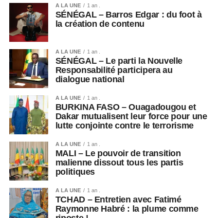
A LA UNE
1 an .
SÉNÉGAL – Barros Edgar : du foot à
la création de contenu
A LA UNE
1 an .
SÉNÉGAL – Le parti la Nouvelle
Responsabilité participera au
dialogue national
A LA UNE
1 an .
BURKINA FASO – Ouagadougou et
Dakar mutualisent leur force pour une
lutte conjointe contre le terrorisme
A LA UNE
1 an .
MALI – Le pouvoir de transition
malienne dissout tous les partis
politiques
A LA UNE
1 an .
TCHAD – Entretien avec Fatimé
Raymonne Habré : la plume comme
riposte !