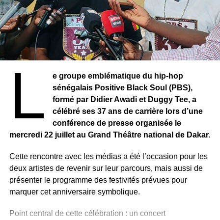
L
e groupe emblématique du hip-hop
Le titre, Sonko, l’omniprésent, traduit cette réalité politique
sénégalais Positive Black Soul (PBS),
: qu’il soit dans l’opposition ou aux responsabilités,
formé par Didier Awadi et Duggy Tee, a
Ousmane Sonko demeure au cœur des débats. Son
célébré ses 37 ans de carrière lors d’une
ascension, son discours sur la souveraineté, la
conférence de presse organisée le
gouvernance et les réformes de l’État, ainsi que sa
mercredi 22 juillet au Grand Théâtre national de Dakar.
capacité à mobiliser une large frange de la jeunesse, ont
profondément transformé le paysage politique sénégalais.
Cette rencontre avec les médias a été l’occasion pour les
deux artistes de revenir sur leur parcours, mais aussi de
Au-delà du portrait d’un homme politique, Mohamed
présenter le programme des festivités prévues pour
Gassama invite également le lecteur à s’interroger sur les
marquer cet anniversaire symbolique.
mutations de la société sénégalaise. Le livre explore les
attentes d’une jeunesse en quête de changement, le rôle
Point central de cette célébration : un concert