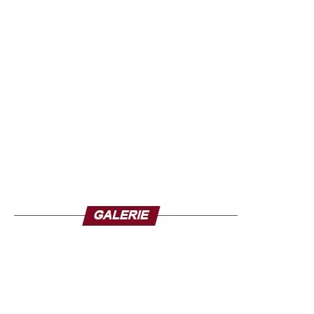
Bangoura, a publié un communiqué pour rassurer
l’opinion. Il a réaffirmé la loyauté des forces de défense et
de sécurité envers le président, les institutions et le
peuple guinéen.
Il a également assuré que l’armée restait pleinement
mobilisée pour garantir la stabilité du pays et préserver
son intégrité territoriale, tout en mettant en garde contre
d’éventuelles campagnes de désinformation sur les
réseaux sociaux durant l’absence du chef de l’État.
Cette communication s’inscrit dans un contexte où
l’armée joue un rôle central dans la vie politique
guinéenne depuis le coup d’État de septembre 2021 en
Guinée, qui avait porté Mamadi Doumbouya au pouvoir
après le renversement de l’ancien président Alpha
Condé. Depuis, le général a dirigé la transition avant
d’être élu président en décembre dernier.