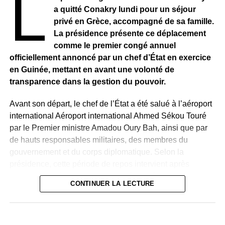
L
a quitté Conakry lundi pour un séjour
privé en Grèce, accompagné de sa famille.
La présidence présente ce déplacement
comme le premier congé annuel
officiellement annoncé par un chef d’État en exercice
en Guinée, mettant en avant une volonté de
transparence dans la gestion du pouvoir.
Avant son départ, le chef de l’État a été salué à l’aéroport
international Aéroport international Ahmed Sékou Touré
par le Premier ministre Amadou Oury Bah, ainsi que par
de hauts responsables militaires, des membres du
gouvernement et du corps diplomatique. Selon la
présidence, cette période de repos intervient après
plusieurs années d’intense activité à la tête du pays et
CONTINUER LA LECTURE
précède la poursuite des réformes engagées.
Quelques heures après le départ présidentiel, le chef
d’état-major des forces armées, le général Ibrahima Sory