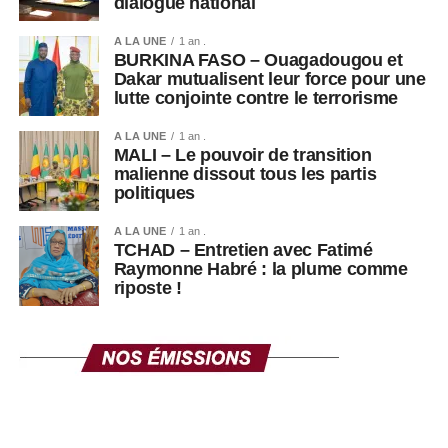
dialogue national
Cet épisode illustre néanmoins les fortes tensions
politiques persistantes en Guinée, où les appels à un
A LA UNE
1 an .
retour à un ordre constitutionnel pleinement démocratique
BURKINA FASO – Ouagadougou et
Dakar mutualisent leur force pour une
continuent d’alimenter le débat public.
lutte conjointe contre le terrorisme
A LA UNE
1 an .
MALI – Le pouvoir de transition
malienne dissout tous les partis
politiques
A LA UNE
1 an .
TCHAD – Entretien avec Fatimé
Raymonne Habré : la plume comme
riposte !