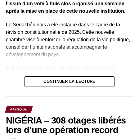
l’issue d’un vote à huis clos organisé une semaine
après la mise en place de cette nouvelle institution.
Le Sénat béninois a été instauré dans le cadre de la
révision constitutionnelle de 2025. Cette nouvelle
chambre vise à renforcer la régulation de la vie politique,
consolider l’unité nationale et accompagner le
développement du pays.
Elle se compose de 25 membres, majoritairement
désignés par le président de la République, Romuald
CONTINUER LA LECTURE
Wadagni, auxquels s’ajoutent des membres de droit.
Parmi ces membres de droit figurent plusieurs anciens
présidents du Bénin, notamment Nicéphore Soglo (1991-
AFRIQUE
1996), aujourd’hui âgé de 91 ans, ainsi que Thomas Boni
NIGÉRIA – 308 otages libérés
Yayi (2006-2016).
lors d’une opération record
Patrice Talon, qui a dirigé le pays de 2016 à 2026, rejoint