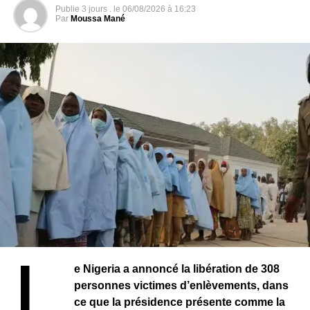
ainsi cette assemblée avant d’en prendre la présidence,
Publie
3 jours .
le
06/08/2026 à 16:23
marquant un retour rapide aux responsabilités
Par
Moussa Mané
institutionnelles.
Cette élection intervient dans un contexte de
recomposition institutionnelle au Bénin. Avec la création
du Sénat, les autorités entendent instaurer un nouvel
équilibre des pouvoirs et renforcer les mécanismes de
gouvernance.
L
e Nigeria a annoncé la libération de 308
personnes victimes d’enlèvements, dans
ce que la présidence présente comme la