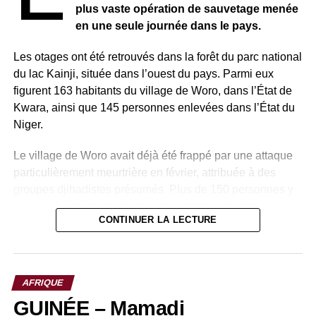
plus vaste opération de sauvetage menée
en une seule journée dans le pays.
Les otages ont été retrouvés dans la forêt du parc national
du lac Kainji, située dans l’ouest du pays. Parmi eux
figurent 163 habitants du village de Woro, dans l’État de
Kwara, ainsi que 145 personnes enlevées dans l’État du
Niger.
Le village de Woro avait déjà été frappé par une attaque
particulièrement meurtrière en février, attribuée à des
groupes djihadistes présumés. Plus de 150 personnes y
avaient été tuées, tandis que de nombreux habitants
CONTINUER LA LECTURE
avaient été enlevés.
Pour mener à bien cette opération, les autorités
nigérianes ont mobilisé plusieurs forces : l’armée, la
AFRIQUE
police, les services de renseignement ainsi que le Centre
GUINÉE – Mamadi
national de lutte contre le terrorisme. Cette coordination a