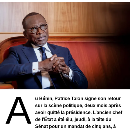
ghanéen sera la plus forte du continent africain, devant
celle de l’Éthiopie, à pratiquement 8,5%. Le
gouvernement compte en faire bon usage pour combler le
déficit, qu’il a pour objectif de réduire à 3% en 2019.
RELATED TOPICS:
UP NEXT
GHANA : Réunion sur la Monnaie unique de la
Cédéao.
DON'T MISS
COTE D’IVOIRE : Les lauréats du prix BJKD pour
l’entrepreneuriat jeune connus.
A
u Bénin, Patrice Talon signe son retour
sur la scène politique, deux mois après
avoir quitté la présidence. L’ancien chef
de l’État a été élu, jeudi, à la tête du
Sénat pour un mandat de cinq ans, à