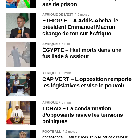
ans de prison
AFRIQUE DE L’EST
3 mois .
ÉTHIOPIE – À Addis-Abeba, le
président Emmanuel Macron
change de ton sur l’Afrique
AFRIQUE
3 mois .
ÉGYPTE – Huit morts dans une
fusillade à Assiout
AFRIQUE
3 mois .
CAP VERT – L’opposition remporte
les législatives et vise le pouvoir
AFRIQUE
3 mois .
TCHAD – La condamnation
d’opposants ravive les tensions
politiques
FOOTBALL
2 mois .
CONGO – Mission CAN 2027 pour